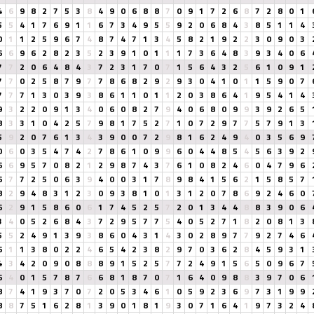
4
6
9
8
2
7
5
3
8
4
9
0
6
8
8
7
0
9
1
7
2
6
8
7
2
8
0
1
5
5
4
1
7
6
9
1
1
6
7
3
4
9
5
5
9
2
0
6
8
4
3
8
5
1
1
4
0
1
1
2
5
9
6
7
4
8
7
4
7
1
3
4
5
8
2
1
9
2
2
3
0
9
0
3
6
6
9
6
2
8
2
3
5
2
3
9
1
0
1
1
1
7
3
6
4
8
3
9
3
4
0
6
7
7
2
0
6
4
8
4
3
7
2
3
1
7
0
7
1
5
6
4
3
2
5
6
1
0
9
1
7
7
0
2
5
8
7
9
7
7
8
6
8
2
9
2
9
3
0
4
1
0
1
1
5
9
0
7
7
7
7
1
3
0
3
9
3
8
6
1
1
0
1
1
2
0
3
8
6
4
1
9
5
4
1
4
9
3
2
2
0
9
1
3
4
0
6
0
8
2
7
9
4
0
6
8
0
9
9
3
9
2
6
5
8
3
3
1
0
4
2
5
7
9
8
1
7
5
2
7
1
0
7
2
9
7
7
5
7
9
1
3
5
9
2
0
7
6
1
3
4
3
9
0
0
7
2
9
8
1
6
2
4
9
4
0
3
5
6
9
0
6
0
3
5
4
7
4
2
7
8
6
1
0
9
9
6
0
4
4
8
5
4
5
6
3
9
2
6
6
9
5
7
0
8
2
1
2
9
8
7
4
3
7
6
1
0
8
2
4
6
0
4
7
9
6
6
7
7
2
5
0
6
3
9
4
0
0
3
1
7
8
9
8
4
1
5
6
2
1
5
8
5
7
8
2
9
4
8
3
1
2
3
0
9
3
8
1
0
1
3
1
2
0
7
8
6
9
2
4
6
0
6
2
9
1
5
8
6
0
6
1
7
4
5
2
5
7
2
0
1
3
4
4
8
8
3
9
0
6
3
4
0
5
2
6
8
4
3
7
2
9
5
7
7
5
4
0
5
2
7
1
8
2
0
8
1
3
5
5
2
4
9
1
3
9
3
8
6
0
4
3
1
4
3
0
2
8
9
7
7
9
2
7
4
6
6
1
1
3
8
0
2
2
4
6
5
4
2
3
8
2
9
7
0
3
6
2
8
4
5
9
3
1
4
3
4
2
0
9
0
8
8
8
9
1
5
2
5
7
7
2
4
9
1
5
6
5
0
9
6
7
6
4
0
1
5
7
8
7
6
6
8
1
8
7
0
7
1
6
4
0
9
8
8
3
9
7
0
6
8
7
4
1
9
3
7
0
7
2
0
5
3
4
6
1
0
5
9
2
3
6
9
7
3
1
9
9
8
8
7
5
1
6
2
8
1
3
9
0
1
8
1
9
3
0
7
1
6
4
1
9
7
3
2
4