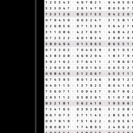
1
2
5
3
4
3
7
4
9
7
8
2
1
3
6
4
9
5
0
5
3
3
0
4
7
2
2
6
1
4
7
9
7
8
0
5
6
7
7
3
3
1
2
6
8
8
0
2
7
5
5
1
9
4
2
2
0
0
7
9
4
5
9
5
9
0
3
2
4
7
2
3
1
5
8
1
2
2
6
8
5
6
2
0
7
1
5
3
9
3
5
6
4
2
7
3
1
1
0
8
6
5
4
2
7
6
0
1
1
4
6
8
4
2
0
7
2
5
2
2
4
6
0
1
8
3
4
7
2
9
8
7
9
5
8
0
4
9
4
4
0
1
3
9
6
5
2
8
6
5
5
1
6
7
3
2
0
2
2
7
0
4
6
5
9
5
2
9
1
0
5
4
3
8
3
0
8
8
6
6
9
2
9
4
4
1
8
3
7
9
3
9
2
1
6
2
8
3
7
6
4
1
1
2
2
1
8
6
0
1
2
9
0
3
8
2
5
9
0
1
6
3
9
6
0
5
5
2
0
9
8
4
5
9
5
5
1
2
0
6
7
4
4
5
3
1
1
6
7
4
5
9
5
5
8
0
1
2
4
6
1
3
8
0
1
2
6
4
0
1
1
5
6
1
3
7
9
2
5
7
8
0
4
1
6
7
5
6
0
7
1
8
1
0
9
4
3
7
1
0
6
7
9
6
2
9
5
1
1
2
3
0
5
8
3
9
1
1
5
1
0
7
8
8
3
2
1
8
1
9
5
6
2
4
1
9
1
1
9
5
9
6
7
3
4
1
6
5
2
0
3
9
2
8
6
5
5
1
2
0
8
8
6
7
0
7
3
1
3
7
1
1
4
5
9
2
8
5
6
5
0
9
7
8
1
9
1
7
5
1
6
2
2
4
0
2
9
5
6
5
8
0
8
3
7
1
1
7
4
8
9
3
3
2
4
9
6
2
4
9
0
5
1
1
2
1
3
8
0
2
5
7
0
1
7
2
0