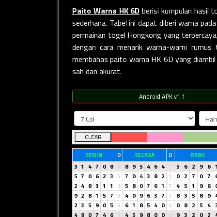
Paito Warna HK 6D
berisi kumpulan hasil 
sederhana. Tabel ini dapat diberi warna p
permainan togel Hongkong yang terpercay
dengan cara menarik warna-warni rumus t
membahas paito warna HK 6D yang diambil da
sah dan akurat.
Android APK v1.1
CLEAR
SENIN
D
SELASA
D
RABU
3
1
4
7
0
8
8
8
9
5
4
6
4
1
5
6
2
9
6
5
7
0
6
2
3
5
7
0
4
3
8
2
1
0
2
7
0
7
2
4
8
3
1
1
2
5
8
0
7
6
1
7
4
5
1
9
6
9
2
8
1
5
7
3
4
0
9
6
3
7
1
8
3
5
8
9
2
3
5
9
0
5
5
6
1
8
5
4
0
4
0
8
2
5
4
4
9
0
7
4
6
1
4
5
9
8
0
0
0
9
3
2
0
2