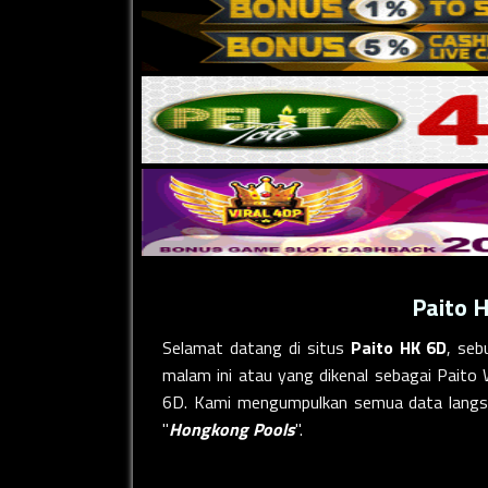
Paito 
Selamat datang di situs
Paito HK 6D
, seb
malam ini atau yang dikenal sebagai Pait
6D. Kami mengumpulkan semua data langsun
"
Hongkong Pools
".