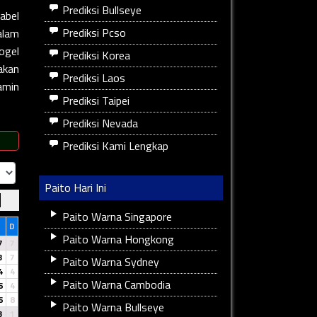
Prediksi Bullseye
abel
Prediksi Pcso
alam
ogel
Prediksi Korea
akan
Prediksi Laos
amin
Prediksi Taipei
Prediksi Nevada
Prediksi Kami Lengkap
Paito Hari Ini
Paito Warna Singapore
D
Paito Warna Hongkong
7
7
3
7
Paito Warna Sydney
4
4
Paito Warna Cambodia
6
4
6
8
Paito Warna Bullseye
3
1