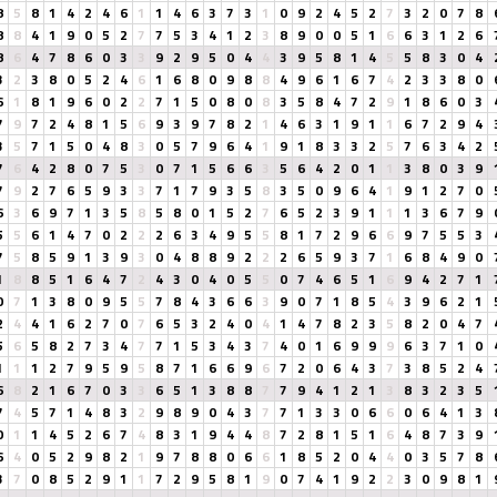
8
5
8
1
4
2
4
6
1
1
4
6
3
7
3
1
0
9
2
4
5
2
7
3
2
0
7
8
8
8
4
1
9
0
5
2
7
7
5
3
4
1
2
3
8
9
0
0
5
1
6
6
3
1
2
6
8
6
4
7
8
6
0
3
3
9
2
9
5
0
4
4
3
9
5
8
1
4
5
5
8
3
0
4
3
2
3
8
0
5
2
4
6
1
6
8
0
9
8
8
4
9
6
1
6
7
4
2
3
3
8
0
6
1
8
1
9
6
0
2
2
7
1
5
0
8
0
8
3
5
8
4
7
2
9
1
8
6
0
3
7
9
7
2
4
8
1
5
6
9
3
9
7
8
2
1
4
6
3
1
9
1
1
6
7
2
9
4
3
5
7
1
5
0
4
8
3
0
5
7
9
6
4
1
9
1
8
3
3
2
5
7
6
3
4
2
7
6
4
2
8
0
7
5
3
0
7
1
5
6
6
3
5
6
4
2
0
1
1
3
8
0
3
9
7
9
2
7
6
5
9
3
3
7
1
7
9
3
5
8
3
5
0
9
6
4
1
9
1
2
7
0
6
3
6
9
7
1
3
5
8
5
8
0
1
5
2
7
6
5
2
3
9
1
1
1
3
6
7
9
5
5
6
1
4
7
0
2
2
2
6
3
4
9
5
5
8
1
7
2
9
6
6
9
7
5
5
3
7
5
8
5
9
1
3
9
3
0
4
8
8
9
2
2
2
6
5
9
3
7
1
6
8
4
9
0
1
8
8
5
1
6
4
7
2
4
3
0
4
0
5
5
0
7
4
6
5
1
6
9
4
2
7
1
0
7
1
3
8
0
9
5
5
7
8
4
3
6
6
3
9
0
7
1
8
5
4
3
9
6
2
1
2
4
4
1
6
2
7
0
7
6
5
3
2
4
0
4
1
4
7
8
2
3
5
8
2
0
4
7
5
6
5
8
2
7
3
4
7
7
1
5
3
4
3
7
4
0
1
6
9
9
9
6
3
7
1
0
1
1
1
2
7
9
5
9
5
8
7
1
6
6
9
6
7
2
0
6
4
3
7
3
8
5
2
4
6
8
2
1
6
7
0
3
3
6
5
1
3
8
8
7
7
9
4
1
2
1
3
8
3
2
3
5
7
4
5
7
1
4
8
3
2
9
8
9
0
4
3
7
7
1
3
3
0
6
6
0
6
4
1
3
0
1
1
4
5
2
6
7
4
8
3
1
9
4
4
8
7
2
8
1
5
1
6
4
8
7
3
9
6
4
0
5
2
9
8
2
1
9
7
8
8
0
6
6
1
8
5
2
0
4
4
0
3
5
7
8
3
7
0
8
5
2
9
1
1
7
2
9
5
8
1
9
0
7
4
1
9
2
2
3
0
9
8
1