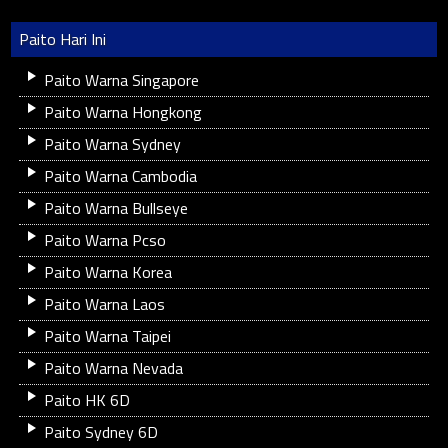
Paito Hari Ini
Paito Warna Singapore
Paito Warna Hongkong
Paito Warna Sydney
Paito Warna Cambodia
Paito Warna Bullseye
Paito Warna Pcso
Paito Warna Korea
Paito Warna Laos
Paito Warna Taipei
Paito Warna Nevada
Paito HK 6D
Paito Sydney 6D