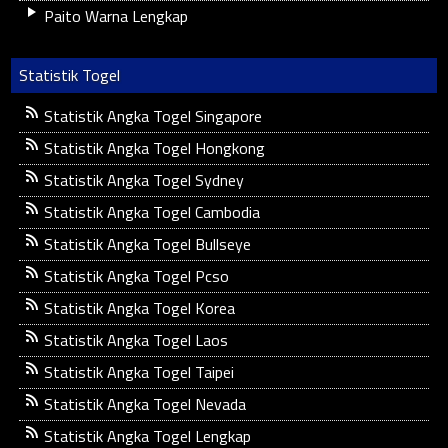
Paito Warna Lengkap
Statistik Togel
Statistik Angka Togel Singapore
Statistik Angka Togel Hongkong
Statistik Angka Togel Sydney
Statistik Angka Togel Cambodia
Statistik Angka Togel Bullseye
Statistik Angka Togel Pcso
Statistik Angka Togel Korea
Statistik Angka Togel Laos
Statistik Angka Togel Taipei
Statistik Angka Togel Nevada
Statistik Angka Togel Lengkap