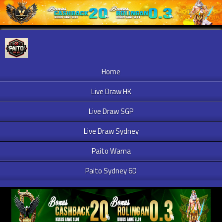
Home
Live Draw HK
Live Draw SGP
Live Draw Sydney
Paito Warna
Paito Sydney 6D