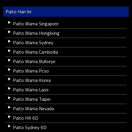
Paito Hari Ini
Paito Warna Singapore
Paito Warna Hongkong
Paito Warna Sydney
Paito Warna Cambodia
Paito Warna Bullseye
Paito Warna Pcso
Paito Warna Korea
Paito Warna Laos
Paito Warna Taipei
Paito Warna Nevada
Paito HK 6D
Paito Sydney 6D