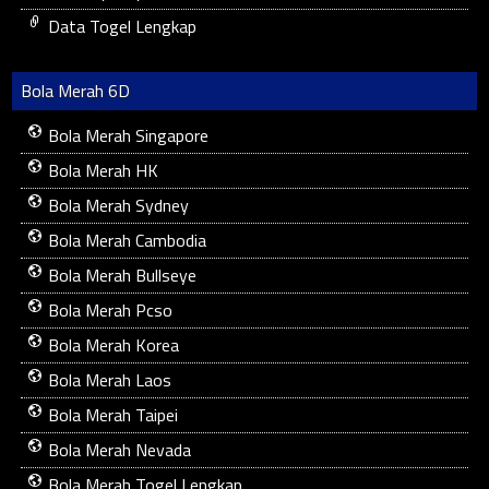
Data Togel Lengkap
Bola Merah 6D
Bola Merah Singapore
Bola Merah HK
Bola Merah Sydney
Bola Merah Cambodia
Bola Merah Bullseye
Bola Merah Pcso
Bola Merah Korea
Bola Merah Laos
Bola Merah Taipei
Bola Merah Nevada
Bola Merah Togel Lengkap