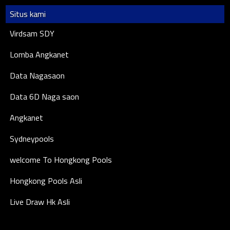
Situs kami
Virdsam SDY
Lomba Angkanet
Data Nagasaon
Data 6D Naga saon
Angkanet
Sydneypools
welcome To Hongkong Pools
Hongkong Pools Asli
Live Draw Hk Asli