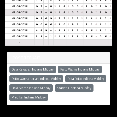
02-08-2026
1
8
7
3
1
8
0
8
3
4
7
3
1
4
8
4
3
03-08-2026
9
7
4
8
3
4
6
1
0
0
0
7
9
7
5
0
5
03-08-2026
9
7
4
8
3
4
6
1
0
0
0
7
9
7
5
0
5
04-08-2026
0
9
6
9
6
7
7
5
1
2
3
4
4
8
6
2
8
05-08-2026
0
0
0
6
6
2
0
2
9
1
1
5
1
6
4
1
5
06-08-2026
4
6
9
4
4
8
9
8
3
1
4
3
6
9
8
1
9
07-08-2026
3
9
4
1
5
4
9
4
5
6
2
7
6
4
0
6
6
x
POST TERKAIT
Data Keluaran Indiana Midday
Paito Warna Indiana Midday
Paito Warna Harian Indiana Midday
Data Paito Indiana Midday
Bola Merah Indiana Midday
Statistik Indiana Midday
Prediksi Indiana Midday