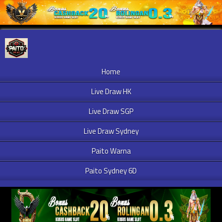
Home
Live Draw HK
Live Draw SGP
Live Draw Sydney
Paito Warna
Paito Sydney 6D