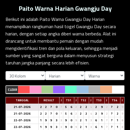
Paito Warna Harian Gwangju Day
Berikut ini adalah
Paito Warna Gwangju Day Harian
menampilkan rangkuman hasil togel Gwangju Day secara
harian, dengan setiap angka diberi warna berbeda. Alat ini
dirancang untuk membantu pemain dengan mudah
mengidentifikasi tren dan pola keluaran, sehingga menjadi
sumber yang sangat berguna dalam menyusun strategi
taruhan jangka panjang secara lebih efisien.
CLEAR
TANGGAL
RESULT
J
TS1
J
TS2
J
TS3
J
TS4
J
21-07-2026
2
2
7
0
7
5
6
2
2
2
4
2
9
2
7
2
9
21-07-2026
2
2
7
0
7
5
6
2
2
2
4
2
9
2
7
2
9
22-07-2026
1
9
9
3
3
9
0
9
2
1
3
6
1
7
7
1
8
22-07-2026
1
9
9
3
3
9
0
9
2
1
3
6
1
7
7
1
8