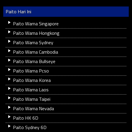
Paito Hari Ini
Paito Warna Singapore
Paito Warna Hongkong
Paito Warna Sydney
Paito Warna Cambodia
Paito Warna Bullseye
Paito Warna Pcso
Paito Warna Korea
Paito Warna Laos
Paito Warna Taipei
Paito Warna Nevada
Paito HK 6D
Paito Sydney 6D