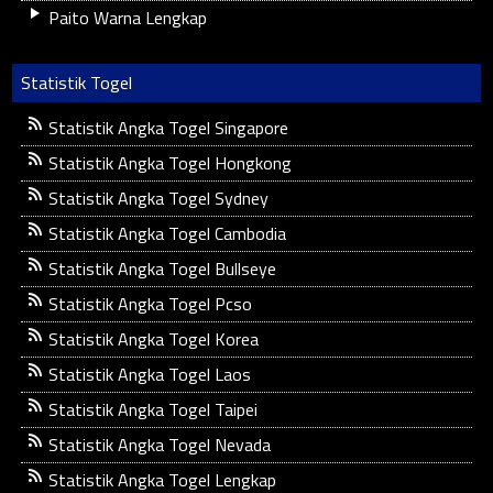
Paito Warna Lengkap
Statistik Togel
Statistik Angka Togel Singapore
Statistik Angka Togel Hongkong
Statistik Angka Togel Sydney
Statistik Angka Togel Cambodia
Statistik Angka Togel Bullseye
Statistik Angka Togel Pcso
Statistik Angka Togel Korea
Statistik Angka Togel Laos
Statistik Angka Togel Taipei
Statistik Angka Togel Nevada
Statistik Angka Togel Lengkap