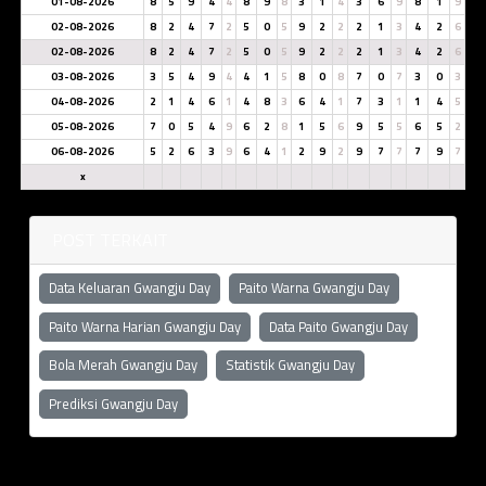
01-08-2026
8
5
9
4
4
8
9
8
3
1
4
3
6
9
8
1
9
02-08-2026
8
2
4
7
2
5
0
5
9
2
2
2
1
3
4
2
6
02-08-2026
8
2
4
7
2
5
0
5
9
2
2
2
1
3
4
2
6
03-08-2026
3
5
4
9
4
4
1
5
8
0
8
7
0
7
3
0
3
04-08-2026
2
1
4
6
1
4
8
3
6
4
1
7
3
1
1
4
5
05-08-2026
7
0
5
4
9
6
2
8
1
5
6
9
5
5
6
5
2
06-08-2026
5
2
6
3
9
6
4
1
2
9
2
9
7
7
7
9
7
x
POST TERKAIT
Data Keluaran Gwangju Day
Paito Warna Gwangju Day
Paito Warna Harian Gwangju Day
Data Paito Gwangju Day
Bola Merah Gwangju Day
Statistik Gwangju Day
Prediksi Gwangju Day