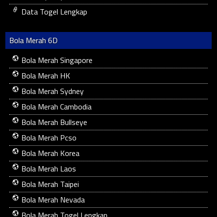
Data Togel Lengkap
Bola Merah 6D
Bola Merah Singapore
Bola Merah HK
Bola Merah Sydney
Bola Merah Cambodia
Bola Merah Bullseye
Bola Merah Pcso
Bola Merah Korea
Bola Merah Laos
Bola Merah Taipei
Bola Merah Nevada
Bola Merah Togel Lengkap