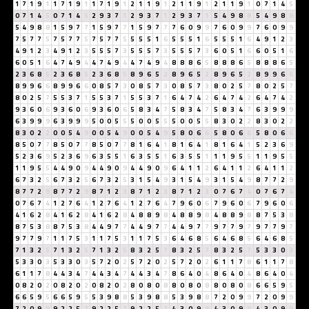
1
7
1
9
1
1
7
1
9
1
1
7
1
9
1
2
1
1
9
1
2
1
1
9
1
2
1
1
9
1
0
7
1
4
5
0
7
1
4
5
0
7
1
4
5
2
9
3
7
1
2
9
3
7
1
2
9
3
7
1
5
4
9
8
8
5
4
9
8
8
5
4
9
8
8
1
5
9
7
7
1
5
9
7
7
1
5
9
7
7
7
6
0
9
9
7
6
0
9
9
7
6
0
9
9
7
5
7
7
5
7
5
7
7
5
7
5
7
7
5
5
5
5
1
6
5
5
5
1
6
5
5
5
1
6
4
9
1
2
3
4
9
1
2
3
4
9
1
2
3
5
5
5
7
3
5
5
5
7
3
5
5
5
7
3
6
0
5
1
6
6
0
5
1
6
6
0
5
1
6
4
7
4
9
4
4
7
4
9
4
4
7
4
9
4
8
8
8
6
5
8
8
8
6
5
8
8
8
6
5
2
3
6
8
5
2
3
6
8
5
2
3
6
8
5
8
9
6
5
2
8
9
6
5
2
8
9
6
5
2
8
9
9
6
6
8
9
9
6
6
8
9
9
6
6
0
8
5
7
3
0
8
5
7
3
0
8
5
7
3
8
0
2
5
7
8
0
2
5
7
8
0
2
5
7
5
5
3
7
1
5
5
3
7
1
5
5
3
7
1
6
4
7
4
2
6
4
7
4
2
6
4
7
4
2
9
3
6
0
6
9
3
6
0
6
9
3
6
0
6
5
8
3
4
7
5
8
3
4
7
5
8
3
4
7
6
3
9
9
9
6
3
9
9
9
6
3
9
9
9
5
0
0
5
5
5
0
0
5
5
5
0
0
5
5
8
3
0
2
2
8
3
0
2
2
8
3
0
2
2
0
0
5
4
9
0
0
5
4
9
0
0
5
4
9
5
8
0
6
6
5
8
0
6
6
5
8
0
6
6
8
5
0
7
7
8
5
0
7
7
8
5
0
7
7
8
1
6
4
1
8
1
6
4
1
8
1
6
4
1
5
2
3
6
9
5
2
3
6
9
5
2
3
6
9
6
3
5
5
1
6
3
5
5
1
6
3
5
5
1
1
1
9
5
5
1
1
9
5
5
1
1
9
5
5
4
4
9
0
9
4
4
9
0
9
4
4
9
0
9
6
4
1
1
2
6
4
1
1
2
6
4
1
1
2
6
7
3
2
5
6
7
3
2
5
6
7
3
2
5
3
1
5
4
9
3
1
5
4
9
3
1
5
4
9
8
7
7
2
9
8
7
7
2
9
8
7
7
2
9
8
7
1
2
3
8
7
1
2
3
8
7
1
2
3
0
7
6
7
4
0
7
6
7
4
0
7
6
7
4
1
2
7
6
4
1
2
7
6
4
1
2
7
6
4
7
9
6
0
6
7
9
6
0
6
7
9
6
0
6
4
1
6
2
8
4
1
6
2
8
4
1
6
2
8
4
8
8
9
8
4
8
8
9
8
4
8
8
9
8
8
7
5
3
8
8
7
5
3
8
8
7
5
3
8
4
4
9
7
7
4
4
9
7
7
4
4
9
7
7
9
7
7
9
7
9
7
7
9
7
9
7
7
9
7
1
1
7
5
3
1
1
7
5
3
1
1
7
5
3
6
4
6
8
5
6
4
6
8
5
6
4
6
8
5
7
1
3
2
5
7
1
3
2
5
7
1
3
2
5
8
3
2
5
7
8
3
2
5
7
8
3
2
5
7
5
3
3
0
3
5
3
3
0
3
5
3
3
0
3
5
7
2
0
2
5
7
2
0
2
5
7
2
0
2
6
1
1
7
8
6
1
1
7
8
6
1
1
7
8
4
4
3
4
7
4
4
3
4
7
4
4
3
4
7
8
6
4
0
4
8
6
4
0
4
8
6
4
0
4
0
8
2
0
2
0
8
2
0
2
0
8
2
0
2
8
0
8
0
8
8
0
8
0
8
8
0
8
0
8
6
6
5
9
5
6
6
5
9
5
6
6
5
9
5
5
3
9
8
8
5
3
9
8
8
5
3
9
8
8
7
2
0
9
9
7
2
0
9
9
7
2
0
9
9
9
2
2
5
7
9
2
2
5
7
9
2
2
5
7
4
3
0
9
9
4
3
0
9
9
4
3
0
9
9