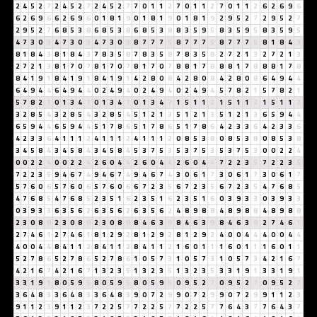
2
4
5
2
7
2
4
5
2
7
2
4
5
2
7
7
0
1
1
2
7
0
1
1
2
7
0
1
1
2
6
2
6
9
6
6
2
6
9
6
6
2
6
9
6
0
1
8
1
9
0
1
8
1
9
0
1
8
1
9
2
9
5
2
7
2
9
5
2
7
2
9
5
2
7
6
8
5
3
8
6
8
5
3
8
6
8
5
3
8
8
3
5
9
5
8
3
5
9
5
8
3
5
9
5
4
7
3
0
3
4
7
3
0
3
4
7
3
0
3
8
7
7
7
5
8
7
7
7
5
8
7
7
7
5
8
1
8
4
3
8
1
8
4
3
8
1
8
4
3
7
8
3
5
8
7
8
3
5
8
7
8
3
5
8
2
7
2
1
3
2
7
2
1
3
2
7
2
1
3
8
1
7
0
7
8
1
7
0
7
8
1
7
0
7
8
8
1
7
8
8
8
1
7
8
8
8
1
7
8
8
4
1
9
1
8
4
1
9
1
8
4
1
9
1
4
2
8
0
8
4
2
8
0
8
4
2
8
0
8
6
4
9
4
4
6
4
9
4
4
6
4
9
4
4
0
2
4
9
4
0
2
4
9
4
0
2
4
9
4
5
7
8
2
1
5
7
8
2
1
5
7
8
2
1
0
1
3
4
7
0
1
3
4
7
0
1
3
4
7
1
5
1
1
2
1
5
1
1
2
1
5
1
1
2
3
2
8
5
4
3
2
8
5
4
3
2
8
5
4
5
1
2
1
3
5
1
2
1
3
5
1
2
1
3
6
5
9
4
4
6
5
9
4
4
6
5
9
4
4
5
1
7
8
6
5
1
7
8
6
5
1
7
8
6
4
2
3
3
6
4
2
3
3
6
4
2
3
3
6
4
1
1
1
2
4
1
1
1
2
4
1
1
1
2
0
8
5
3
8
0
8
5
3
8
0
8
5
3
8
3
4
5
8
4
3
4
5
8
4
3
4
5
8
4
5
3
7
5
3
5
3
7
5
3
5
3
7
5
3
0
0
2
2
4
0
0
2
2
4
0
0
2
2
4
2
6
0
4
4
2
6
0
4
4
2
6
0
4
4
7
2
2
3
5
7
2
2
3
5
7
2
2
3
5
9
4
6
7
4
9
4
6
7
4
9
4
6
7
4
3
0
6
1
7
3
0
6
1
7
3
0
6
1
7
5
7
6
0
6
5
7
6
0
6
5
7
6
0
6
6
7
2
3
5
6
7
2
3
5
6
7
2
3
5
4
7
6
8
5
4
7
6
8
5
4
7
6
8
5
2
3
5
1
6
2
3
5
1
6
2
3
5
1
6
0
3
9
3
3
0
3
9
3
3
0
3
9
3
3
6
3
5
6
2
6
3
5
6
2
6
3
5
6
2
4
8
9
8
8
4
8
9
8
8
4
8
9
8
8
2
3
0
8
8
2
3
0
8
8
2
3
0
8
8
8
4
6
3
9
8
4
6
3
9
8
4
6
3
9
2
7
4
6
1
2
7
4
6
1
2
7
4
6
1
8
1
2
9
2
8
1
2
9
2
8
1
2
9
2
4
0
0
4
4
4
0
0
4
4
4
0
0
4
4
8
4
1
1
2
8
4
1
1
2
8
4
1
1
2
1
6
0
1
1
1
6
0
1
1
1
6
0
1
1
5
2
7
8
6
5
2
7
8
6
5
2
7
8
6
1
0
5
7
3
1
0
5
7
3
1
0
5
7
3
4
2
1
6
7
4
2
1
6
7
4
2
1
6
7
1
3
2
3
5
1
3
2
3
5
1
3
2
3
5
3
3
1
9
1
3
3
1
9
1
3
3
1
9
1
8
0
5
9
5
8
0
5
9
5
8
0
5
9
5
0
9
5
2
7
0
9
5
2
7
0
9
5
2
7
3
6
4
8
3
3
6
4
8
3
3
6
4
8
3
9
0
7
2
9
9
0
7
2
9
9
0
7
2
9
9
1
1
2
3
9
1
1
2
3
9
1
1
2
3
7
2
2
5
7
7
2
2
5
7
7
2
2
5
7
7
6
4
3
7
7
6
4
3
7