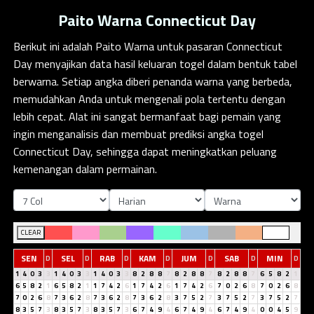
Paito Warna Connecticut Day
Berikut ini adalah
Paito Warna untuk pasaran Connecticut
Day
menyajikan data hasil keluaran togel dalam bentuk tabel
berwarna. Setiap angka diberi penanda warna yang berbeda,
memudahkan Anda untuk mengenali pola tertentu dengan
lebih cepat. Alat ini sangat bermanfaat bagi pemain yang
ingin menganalisis dan membuat prediksi angka togel
Connecticut Day, sehingga dapat meningkatkan peluang
kemenangan dalam permainan.
CLEAR
SEN
SEL
RAB
KAM
JUM
SAB
MIN
D
D
D
D
D
D
D
1
4
0
3
3
1
4
0
3
3
1
4
0
3
3
8
2
8
8
7
8
2
8
8
7
8
2
8
8
7
6
5
8
2
1
6
5
8
2
1
6
5
8
2
1
1
7
4
2
6
1
7
4
2
6
1
7
4
2
6
7
0
2
6
8
7
0
2
6
8
7
0
2
6
8
7
3
6
2
8
7
3
6
2
8
7
3
6
2
8
3
7
5
2
7
3
7
5
2
7
3
7
5
2
7
8
3
5
7
3
8
3
5
7
3
8
3
5
7
3
6
7
4
9
4
6
7
4
9
4
6
7
4
9
4
0
0
4
5
9