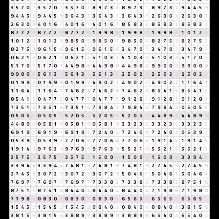
3
5
7
0
7
3
5
7
0
7
3
5
7
0
7
8
9
7
3
1
8
9
7
3
1
8
9
7
3
1
9
4
4
5
9
9
4
4
5
9
9
4
4
5
9
3
6
4
3
7
3
6
4
3
7
3
6
4
3
7
2
6
3
0
3
2
6
3
0
3
2
6
3
0
3
4
0
1
6
7
4
0
1
6
7
4
0
1
6
7
8
5
8
3
2
8
5
8
3
2
8
5
8
3
2
8
7
7
2
9
8
7
7
2
9
8
7
7
2
9
1
9
9
8
8
1
9
9
8
8
1
9
9
8
8
1
0
1
2
3
1
0
1
2
3
1
0
1
2
3
9
8
5
0
5
9
8
5
0
5
9
8
5
0
5
8
2
7
5
3
8
2
7
5
3
8
2
7
5
3
9
6
1
5
6
9
6
1
5
6
9
6
1
5
6
3
4
7
9
7
3
4
7
9
7
3
4
7
9
7
0
6
2
1
3
0
6
2
1
3
0
6
2
1
3
5
1
0
3
3
5
1
0
3
3
5
1
0
3
3
5
1
7
0
7
5
1
7
0
7
5
1
7
0
7
4
4
9
8
8
4
4
9
8
8
4
4
9
8
8
9
9
0
0
0
9
9
0
0
0
9
9
0
0
0
5
6
1
3
4
5
6
1
3
4
5
6
1
3
4
2
5
0
2
2
2
5
0
2
2
2
5
0
2
2
0
1
9
9
9
0
1
9
9
9
0
1
9
9
9
4
9
0
2
2
4
9
0
2
2
4
9
0
2
2
1
1
6
4
1
1
1
6
4
1
1
1
6
4
1
7
4
6
2
8
7
4
6
2
8
7
4
6
2
8
8
5
4
1
5
8
5
4
1
5
8
5
4
1
5
0
4
7
7
5
0
4
7
7
5
0
4
7
7
5
9
1
2
8
1
9
1
2
8
1
9
1
2
8
1
7
3
5
1
6
7
3
5
1
6
7
3
5
1
6
7
9
8
4
3
7
9
8
4
3
7
9
8
4
3
0
5
0
5
5
0
5
0
5
5
0
5
0
5
5
5
2
0
5
5
5
2
0
5
5
5
2
0
5
5
4
4
8
9
8
4
4
8
9
8
4
4
8
9
8
0
5
8
1
9
0
5
8
1
9
0
5
8
1
9
3
3
2
3
5
3
3
2
3
5
3
3
2
3
5
6
9
1
9
1
6
9
1
9
1
6
9
1
9
1
7
2
4
0
4
7
2
4
0
4
7
2
4
0
4
0
5
3
9
3
0
5
3
9
3
0
5
3
9
3
7
7
0
6
6
7
7
0
6
6
7
7
0
6
6
1
9
1
4
5
1
9
1
4
5
1
9
1
4
5
9
7
6
3
9
9
7
6
3
9
9
7
6
3
9
5
5
2
1
3
5
5
2
1
3
5
5
2
1
3
3
5
7
5
3
3
5
7
5
3
3
5
7
5
3
1
5
0
9
9
1
5
0
9
9
1
5
0
9
9
3
3
9
4
4
3
3
9
4
4
3
3
9
4
4
7
4
8
1
9
7
4
8
1
9
7
4
8
1
9
2
7
4
5
9
2
7
4
5
9
2
7
4
5
9
3
0
7
2
9
3
0
7
2
9
3
0
7
2
9
5
0
4
6
1
5
0
4
6
1
5
0
4
6
1
7
6
9
7
7
7
6
9
7
7
7
6
9
7
7
7
3
3
8
2
7
3
3
8
2
7
3
3
8
2
8
7
5
1
6
8
7
5
1
6
8
7
5
1
6
8
4
4
0
4
8
4
4
0
4
8
4
4
0
4
7
1
9
8
8
7
1
9
8
8
7
1
9
8
8
0
8
3
0
3
0
8
3
0
3
0
8
3
0
3
6
5
6
5
2
6
5
6
5
2
6
5
6
5
2
1
5
4
5
9
1
5
4
5
9
1
5
4
5
9
0
8
4
0
4
0
8
4
0
4
0
8
4
0
4
3
8
1
5
6
3
8
1
5
6
3
8
1
5
6
3
8
8
9
8
3
8
8
9
8
3
8
8
9
8
6
5
4
0
4
6
5
4
0
4