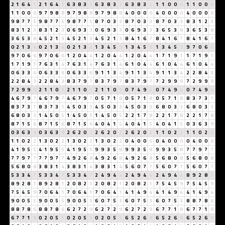
2
1
6
4
1
2
1
6
4
1
6
3
8
3
2
6
3
8
3
2
6
3
8
3
2
1
1
0
0
0
1
1
0
0
0
1
1
0
0
0
9
7
9
8
8
9
7
9
8
8
9
7
9
8
8
4
0
0
0
0
4
0
0
0
0
4
0
0
0
0
9
8
7
7
5
9
8
7
7
5
9
8
7
7
5
8
7
0
3
3
8
7
0
3
3
8
7
0
3
3
8
3
1
2
3
8
3
1
2
3
8
3
1
2
3
0
6
9
3
3
0
6
9
3
3
0
6
9
3
3
3
6
5
3
8
3
6
5
3
8
3
6
5
3
8
4
5
2
1
3
4
5
2
1
3
4
5
2
1
3
8
4
1
6
7
8
4
1
6
7
8
4
1
6
7
0
2
1
3
4
0
2
1
3
4
0
2
1
3
4
1
3
4
5
9
1
3
4
5
9
1
3
4
5
9
9
7
0
6
6
9
7
0
6
6
9
7
0
6
6
1
2
0
4
4
1
2
0
4
4
1
2
0
4
4
1
7
1
9
1
1
7
1
9
1
1
7
1
9
1
7
6
3
1
4
7
6
3
1
4
7
6
3
1
4
6
1
0
4
4
6
1
0
4
4
6
1
0
4
4
0
6
3
3
6
0
6
3
3
6
0
6
3
3
6
9
1
1
3
4
9
1
1
3
4
9
1
1
3
4
2
2
8
4
3
2
2
8
4
3
2
2
8
4
3
8
3
7
9
7
8
3
7
9
7
8
3
7
9
7
7
2
9
9
9
7
2
9
9
9
7
2
9
9
9
2
1
1
0
1
2
1
1
0
1
2
1
1
0
1
0
7
4
9
4
0
7
4
9
4
0
7
4
9
4
4
6
7
9
7
4
6
7
9
7
4
6
7
9
7
0
5
7
1
8
0
5
7
1
8
0
5
7
1
8
8
3
7
3
1
8
3
7
3
1
8
3
7
3
1
4
5
0
3
3
4
5
0
3
3
4
5
0
3
3
6
8
0
3
3
6
8
0
3
3
6
8
0
3
3
1
4
5
0
5
1
4
5
0
5
1
4
5
0
5
2
2
1
7
8
2
2
1
7
8
2
2
1
7
8
8
7
1
5
6
8
7
1
5
6
8
7
1
5
6
4
0
4
1
5
4
0
4
1
5
4
0
4
1
5
0
3
6
3
9
0
3
6
3
9
0
3
6
3
9
2
6
2
0
2
2
6
2
0
2
2
6
2
0
2
1
1
0
2
2
1
1
0
2
2
1
1
0
2
2
1
3
0
2
2
1
3
0
2
2
1
3
0
2
2
0
4
0
0
0
0
4
0
0
0
0
4
0
0
0
4
1
9
5
5
4
1
9
5
5
4
1
9
5
5
9
9
3
5
8
9
9
3
5
8
9
9
3
5
8
7
7
9
7
7
7
7
9
7
7
7
7
9
7
7
4
9
2
6
8
4
9
2
6
8
4
9
2
6
8
5
6
8
0
8
5
6
8
0
8
5
6
8
0
8
3
8
3
1
4
3
8
3
1
4
3
8
3
1
4
5
6
0
7
7
5
6
0
7
7
5
6
0
7
7
5
3
3
4
7
5
3
3
4
7
5
3
3
4
7
2
4
9
4
4
2
4
9
4
4
2
4
9
4
4
8
9
2
8
1
8
9
2
8
1
8
9
2
8
1
2
0
8
2
1
2
0
8
2
1
2
0
8
2
1
7
5
4
5
9
7
5
4
5
9
7
5
4
5
9
7
0
6
4
1
7
0
6
4
1
7
0
6
4
1
4
1
4
9
4
4
1
4
9
4
4
1
4
9
4
9
0
0
5
5
9
0
0
5
5
9
0
0
5
5
6
0
7
5
3
6
0
7
5
3
6
0
7
5
3
8
8
7
8
6
8
8
7
8
6
8
8
7
8
6
6
2
7
2
9
6
2
7
2
9
6
2
7
2
9
6
7
7
1
8
6
7
7
1
8
6
7
7
1
8
0
2
0
5
5
0
2
0
5
5
0
2
0
5
5
6
5
2
6
8
6
5
2
6
8
6
5
2
6
8