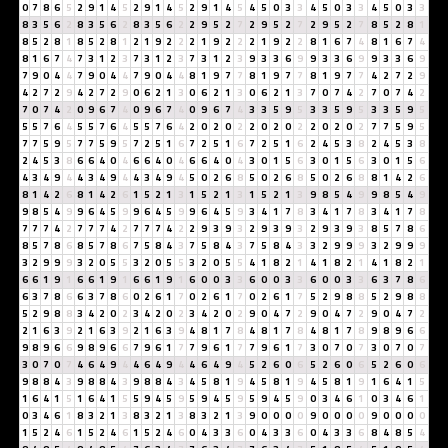
0
7
8
6
5
2
9
1
4
5
2
9
1
4
5
2
9
1
4
5
4
5
0
3
3
4
5
0
3
3
4
5
0
3
3
8
3
5
6
2
8
3
5
6
2
8
3
5
6
2
2
9
5
2
7
2
9
5
2
7
2
9
5
2
7
8
5
2
8
1
8
5
2
8
1
8
5
2
8
1
2
1
9
2
2
2
1
9
2
2
2
1
9
2
2
8
1
6
7
4
8
1
6
7
4
8
1
6
7
4
7
3
1
2
3
7
3
1
2
3
7
3
1
2
3
9
3
3
6
9
9
3
3
6
9
9
3
3
6
9
7
9
0
4
4
7
9
0
4
4
7
9
0
4
4
8
1
9
7
7
8
1
9
7
7
8
1
9
7
7
4
2
7
2
9
4
2
7
2
9
4
2
7
2
9
0
6
2
1
3
0
6
2
1
3
0
6
2
1
3
7
0
7
4
2
7
0
7
4
2
7
0
7
4
2
0
9
6
7
4
0
9
6
7
4
0
9
6
7
4
3
3
5
9
5
3
3
5
9
5
3
3
5
9
5
5
5
7
6
4
5
5
7
6
4
5
5
7
6
4
2
0
2
0
2
2
0
2
0
2
2
0
2
0
2
7
7
5
9
5
7
7
5
9
5
7
7
5
9
5
7
2
5
1
6
7
2
5
1
6
7
2
5
1
6
2
4
5
3
8
2
4
5
3
8
2
4
5
3
8
6
6
4
0
4
6
6
4
0
4
6
6
4
0
4
3
0
1
5
6
3
0
1
5
6
3
0
1
5
6
4
3
4
9
4
4
3
4
9
4
4
3
4
9
4
5
0
2
6
8
5
0
2
6
8
5
0
2
6
8
8
1
4
2
6
8
1
4
2
6
8
1
4
2
6
1
5
2
1
3
1
5
2
1
3
1
5
2
1
3
9
8
5
4
9
9
8
5
4
9
9
8
5
4
9
9
6
4
5
9
9
6
4
5
9
9
6
4
5
9
3
4
1
7
8
3
4
1
7
8
3
4
1
7
8
7
7
7
4
2
7
7
7
4
2
7
7
7
4
2
2
9
3
9
3
2
9
3
9
3
2
9
3
9
3
8
5
7
8
6
8
5
7
8
6
8
5
7
8
6
7
5
8
4
3
7
5
8
4
3
7
5
8
4
3
3
2
9
9
9
3
2
9
9
9
3
2
9
9
9
3
2
0
5
5
3
2
0
5
5
3
2
0
5
5
4
1
8
2
1
4
1
8
2
1
4
1
8
2
1
6
6
1
9
1
6
6
1
9
1
6
6
1
9
1
6
0
0
3
3
6
0
0
3
3
6
0
0
3
3
6
3
7
8
6
6
3
7
8
6
6
3
7
8
6
0
2
6
1
7
0
2
6
1
7
0
2
6
1
7
5
2
9
8
8
5
2
9
8
8
5
2
9
8
8
3
4
2
0
2
3
4
2
0
2
3
4
2
0
2
9
0
4
7
2
9
0
4
7
2
9
0
4
7
2
2
1
6
3
9
2
1
6
3
9
2
1
6
3
9
4
8
1
7
8
4
8
1
7
8
4
8
1
7
8
9
8
9
6
6
9
8
9
6
6
9
8
9
6
6
7
9
6
1
7
7
9
6
1
7
7
9
6
1
7
3
0
7
0
7
3
0
7
0
7
3
0
7
0
7
4
6
4
9
4
4
6
4
9
4
4
6
4
9
4
5
2
6
0
6
5
2
6
0
6
5
2
6
0
6
9
8
8
4
3
9
8
8
4
3
9
8
8
4
3
4
5
8
1
9
4
5
8
1
9
4
5
8
1
9
1
6
4
1
5
1
6
4
1
5
1
6
4
1
5
5
9
4
5
9
5
9
4
5
9
5
9
4
5
9
0
3
4
6
1
0
3
4
6
1
0
3
4
6
1
8
3
2
1
3
8
3
2
1
3
8
3
2
1
3
9
0
0
0
0
9
0
0
0
0
9
0
0
0
0
1
5
2
4
6
1
5
2
4
6
1
5
2
4
6
0
4
3
3
6
0
4
3
3
6
0
4
3
3
6
8
4
8
5
4