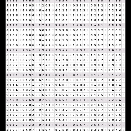
8
4
8
5
4
8
4
8
5
4
7
6
3
4
7
7
6
3
4
7
7
6
3
4
7
5
1
8
5
4
5
1
8
5
4
5
1
8
5
4
1
2
0
3
3
1
2
0
3
3
1
2
0
3
3
0
3
3
2
5
0
3
3
2
5
0
3
3
2
5
6
4
6
3
9
6
4
6
3
9
6
4
6
3
9
6
2
2
3
5
6
2
2
3
5
6
2
2
3
5
4
2
3
6
9
4
2
3
6
9
4
2
3
6
9
3
1
3
4
7
3
1
3
4
7
3
1
3
4
7
3
2
5
0
5
3
2
5
0
5
3
2
5
0
5
9
1
0
1
1
9
1
0
1
1
9
1
0
1
1
5
8
1
8
9
5
8
1
8
9
5
8
1
8
9
5
7
5
5
1
5
7
5
5
1
5
7
5
5
1
3
4
8
1
9
3
4
8
1
9
3
4
8
1
9
6
5
2
9
2
6
5
2
9
2
6
5
2
9
2
9
0
3
8
2
9
0
3
8
2
9
0
3
8
2
0
2
0
2
2
0
2
0
2
2
0
2
0
2
2
0
6
8
0
8
0
6
8
0
8
0
6
8
0
8
0
5
3
7
1
0
5
3
7
1
0
5
3
7
1
8
4
3
2
5
8
4
3
2
5
8
4
3
2
5
6
7
1
9
1
6
7
1
9
1
6
7
1
9
1
6
1
0
6
6
6
1
0
6
6
6
1
0
6
6
1
6
4
2
6
1
6
4
2
6
1
6
4
2
6
1
5
6
2
8
1
5
6
2
8
1
5
6
2
8
2
9
4
2
6
2
9
4
2
6
2
9
4
2
6
3
6
9
2
2
3
6
9
2
2
3
6
9
2
2
0
2
3
3
6
0
2
3
3
6
0
2
3
3
6
1
1
6
7
4
1
1
6
7
4
1
1
6
7
4
0
2
7
5
3
0
2
7
5
3
0
2
7
5
3
3
7
7
0
7
3
7
7
0
7
3
7
7
0
7
5
0
5
7
3
5
0
5
7
3
5
0
5
7
3
9
7
4
8
3
9
7
4
8
3
9
7
4
8
3
8
9
0
3
3
8
9
0
3
3
8
9
0
3
3
7
6
9
9
9
7
6
9
9
9
7
6
9
9
9
9
0
3
1
4
9
0
3
1
4
9
0
3
1
4
3
1
9
1
1
3
1
9
1
1
3
1
9
1
1
0
7
3
3
6
0
7
3
3
6
0
7
3
3
6
9
1
5
7
3
9
1
5
7
3
9
1
5
7
3
6
1
2
8
1
6
1
2
8
1
6
1
2
8
1
3
0
5
7
3
3
0
5
7
3
3
0
5
7
3
7
1
1
4
5
7
1
1
4
5
7
1
1
4
5
9
4
8
3
2
9
4
8
3
2
9
4
8
3
2
7
0
2
4
6
7
0
2
4
6
7
0
2
4
6
6
3
8
7
6
6
3
8
7
6
6
3
8
7
6
9
4
8
7
6
9
4
8
7
6
9
4
8
7
6
3
6
5
6
2
3
6
5
6
2
3
6
5
6
2
2
1
2
5
7
2
1
2
5
7
2
1
2
5
7
0
7
6
9
6
0
7
6
9
6
0
7
6
9
6
0
6
5
1
6
0
6
5
1
6
0
6
5
1
6
5
2
8
4
3
5
2
8
4
3
5
2
8
4
3
7
1
7
1
8
7
1
7
1
8
7
1
7
1
8
8
1
4
6
1
8
1
4
6
1
8
1
4
6
1
9
1
3
2
5
9
1
3
2
5
9
1
3
2
5
9
5
3
7
1
9
5
3
7
1
9
5
3
7
1
5
1
8
2
1
5
1
8
2
1
5
1
8
2
1
7
0
9
2
2
7
0
9
2
2
7
0
9
2
2
3
1
0
6
6
3
1
0
6
6
3
1
0
6
6
7
4
2
1
3
7
4
2
1
3
7
4
2
1
3
6
9
3
2
5
6
9
3
2
5
6
9
3
2
5
9
7
2
3
5
9
7
2
3
5
9
7
2
3
5
0
5
4
7
2
0
5
4
7
2
0
5
4
7
2
5
4
0
7
7
5
4
0
7
7
5
4
0
7
7
8
2
5
8
4
8
2
5
8
4
8
2
5
8
4
6
3
7
2
9