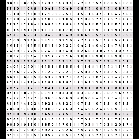
0
0
4
5
9
0
0
4
5
9
4
2
3
4
7
4
2
3
4
7
4
2
3
4
7
5
5
8
0
8
5
5
8
0
8
5
5
8
0
8
1
0
4
9
4
1
0
4
9
4
1
0
4
9
4
0
8
7
4
2
0
8
7
4
2
0
8
7
4
2
1
7
1
8
9
1
7
1
8
9
1
7
1
8
9
3
5
5
1
6
3
5
5
1
6
3
5
5
1
6
4
7
7
8
6
4
7
7
8
6
4
7
7
8
6
3
1
8
6
5
3
1
8
6
5
3
1
8
6
5
7
5
3
2
5
7
5
3
2
5
7
5
3
2
5
7
9
8
4
3
7
9
8
4
3
7
9
8
4
3
5
2
9
5
5
5
2
9
5
5
5
2
9
5
5
6
1
1
4
5
6
1
1
4
5
6
1
1
4
5
6
1
7
8
6
6
1
7
8
6
6
1
7
8
6
6
5
3
3
6
6
5
3
3
6
6
5
3
3
6
8
0
4
9
4
8
0
4
9
4
8
0
4
9
4
5
1
0
0
0
5
1
0
0
0
5
1
0
0
0
9
3
1
6
7
9
3
1
6
7
9
3
1
6
7
5
7
1
2
3
5
7
1
2
3
5
7
1
2
3
1
6
1
5
6
1
6
1
5
6
1
6
1
5
6
0
4
2
2
4
0
4
2
2
4
0
4
2
2
4
7
4
2
9
2
7
4
2
9
2
7
4
2
9
2
8
2
4
8
3
8
2
4
8
3
8
2
4
8
3
3
0
7
7
5
3
0
7
7
5
3
0
7
7
5
7
9
1
4
5
7
9
1
4
5
7
9
1
4
5
9
8
0
6
6
9
8
0
6
6
9
8
0
6
6
5
3
1
6
7
5
3
1
6
7
5
3
1
6
7
3
7
1
3
4
3
7
1
3
4
3
7
1
3
4
2
4
0
1
1
2
4
0
1
1
2
4
0
1
1
6
1
3
6
9
6
1
3
6
9
6
1
3
6
9
1
5
7
4
2
1
5
7
4
2
1
5
7
4
2
2
5
2
5
7
2
5
2
5
7
2
5
2
5
7
5
5
8
3
2
5
5
8
3
2
5
5
8
3
2
6
6
3
5
8
6
6
3
5
8
6
6
3
5
8
0
1
7
5
3
0
1
7
5
3
0
1
7
5
3
4
7
5
4
9
4
7
5
4
9
4
7
5
4
9
8
1
9
2
2
8
1
9
2
2
8
1
9
2
2
2
8
7
2
9
2
8
7
2
9
2
8
7
2
9
7
8
2
1
3
7
8
2
1
3
7
8
2
1
3
9
6
6
2
8
9
6
6
2
8
9
6
6
2
8
8
5
1
1
2
8
5
1
1
2
8
5
1
1
2
8
3
3
8
2
8
3
3
8
2
8
3
3
8
2
1
4
7
7
5
1
4
7
7
5
1
4
7
7
5
6
0
6
0
6
6
0
6
0
6
6
0
6
0
6
4
3
9
7
7
4
3
9
7
7
4
3
9
7
7
4
9
2
2
4
4
9
2
2
4
4
9
2
2
4
0
7
5
5
1
0
7
5
5
1
0
7
5
5
1
7
8
8
8
7
7
8
8
8
7
7
8
8
8
7
2
4
6
0
6
2
4
6
0
6
2
4
6
0
6
9
5
8
8
7
9
5
8
8
7
9
5
8
8
7
2
4
5
3
8
2
4
5
3
8
2
4
5
3
8
8
7
6
5
2
8
7
6
5
2
8
7
6
5
2
1
4
1
8
9
1
4
1
8
9
1
4
1
8
9
7
7
9
2
2
7
7
9
2
2
7
7
9
2
2
9
8
5
0
5
9
8
5
0
5
9
8
5
0
5
1
7
0
3
3
1
7
0
3
3
1
7
0
3
3
2
0
8
7
6
2
0
8
7
6
2
0
8
7
6
7
9
2
4
6
7
9
2
4
6
7
9
2
4
6
9
1
9
5
5
9
1
9
5
5
9
1
9
5
5
2
8
5
5
1
2
8
5
5
1
2
8
5
5
1
2
5
3
2
5
2
5
3
2
5
2
5
3
2
5