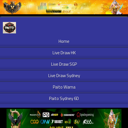
Home
Live Draw HK
Live Draw SGP
Live Draw Sydney
Paito Warna
Paito Sydney 6D