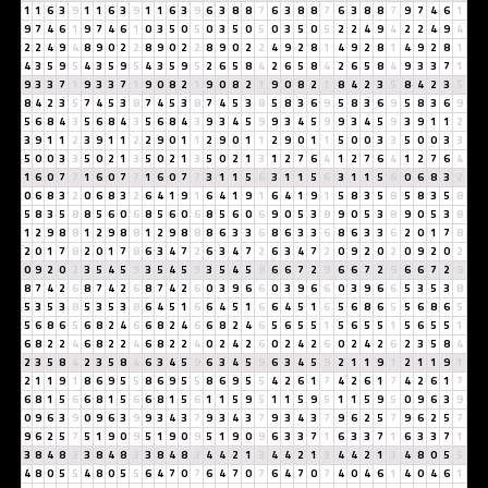
1
1
6
3
9
1
1
6
3
9
1
1
6
3
9
6
3
8
8
7
6
3
8
8
7
6
3
8
8
7
9
7
4
6
1
9
7
4
6
1
9
7
4
6
1
0
3
5
0
5
0
3
5
0
5
0
3
5
0
5
2
2
4
9
4
2
2
4
9
4
2
2
4
9
4
8
9
0
2
2
8
9
0
2
2
8
9
0
2
2
4
9
2
8
1
4
9
2
8
1
4
9
2
8
1
4
3
5
9
5
4
3
5
9
5
4
3
5
9
5
2
6
5
8
4
2
6
5
8
4
2
6
5
8
4
9
3
3
7
1
9
3
3
7
1
9
3
3
7
1
9
0
8
2
1
9
0
8
2
1
9
0
8
2
1
8
4
2
3
5
8
4
2
3
5
8
4
2
3
5
7
4
5
3
8
7
4
5
3
8
7
4
5
3
8
5
8
3
6
9
5
8
3
6
9
5
8
3
6
9
5
6
8
4
3
5
6
8
4
3
5
6
8
4
3
9
3
4
5
9
9
3
4
5
9
9
3
4
5
9
3
9
1
1
2
3
9
1
1
2
3
9
1
1
2
2
9
0
1
1
2
9
0
1
1
2
9
0
1
1
5
0
0
3
3
5
0
0
3
3
5
0
0
3
3
5
0
2
1
3
5
0
2
1
3
5
0
2
1
3
1
2
7
6
4
1
2
7
6
4
1
2
7
6
4
1
6
0
7
7
1
6
0
7
7
1
6
0
7
7
3
1
1
5
6
3
1
1
5
6
3
1
1
5
6
0
6
8
3
2
0
6
8
3
2
0
6
8
3
2
6
4
1
9
1
6
4
1
9
1
6
4
1
9
1
5
8
3
5
8
5
8
3
5
8
5
8
3
5
8
8
5
6
0
6
8
5
6
0
6
8
5
6
0
6
9
0
5
3
8
9
0
5
3
8
9
0
5
3
8
1
2
9
8
8
1
2
9
8
8
1
2
9
8
8
8
6
3
3
6
8
6
3
3
6
8
6
3
3
6
2
0
1
7
8
2
0
1
7
8
2
0
1
7
8
6
3
4
7
2
6
3
4
7
2
6
3
4
7
2
0
9
2
0
2
0
9
2
0
2
0
9
2
0
2
3
5
4
5
9
3
5
4
5
9
3
5
4
5
9
6
6
7
2
9
6
6
7
2
9
6
6
7
2
9
8
7
4
2
6
8
7
4
2
6
8
7
4
2
6
0
3
9
6
6
0
3
9
6
6
0
3
9
6
6
5
3
5
3
8
5
3
5
3
8
5
3
5
3
8
6
4
5
1
6
6
4
5
1
6
6
4
5
1
6
5
6
8
6
5
5
6
8
6
5
5
6
8
6
5
6
8
2
4
6
6
8
2
4
6
6
8
2
4
6
5
6
5
5
1
5
6
5
5
1
5
6
5
5
1
6
8
2
2
4
6
8
2
2
4
6
8
2
2
4
0
2
4
2
6
0
2
4
2
6
0
2
4
2
6
2
3
5
8
4
2
3
5
8
4
2
3
5
8
4
6
3
4
5
9
6
3
4
5
9
6
3
4
5
9
2
1
1
9
1
2
1
1
9
1
2
1
1
9
1
8
6
9
5
5
8
6
9
5
5
8
6
9
5
5
4
2
6
1
7
4
2
6
1
7
4
2
6
1
7
6
8
1
5
6
6
8
1
5
6
6
8
1
5
6
1
1
5
9
5
1
1
5
9
5
1
1
5
9
5
0
9
6
3
9
0
9
6
3
9
0
9
6
3
9
9
3
4
3
7
9
3
4
3
7
9
3
4
3
7
9
6
2
5
7
9
6
2
5
7
9
6
2
5
7
5
1
9
0
9
5
1
9
0
9
5
1
9
0
9
6
3
3
7
1
6
3
3
7
1
6
3
3
7
1
3
8
4
8
3
3
8
4
8
3
3
8
4
8
3
4
4
2
1
3
4
4
2
1
3
4
4
2
1
3
4
8
0
5
5
4
8
0
5
5
4
8
0
5
5
6
4
7
0
7
6
4
7
0
7
6
4
7
0
7
4
0
4
6
1
4
0
4
6
1