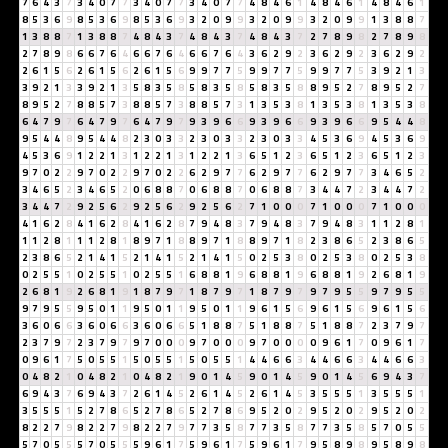
7
6
4
3
7
3
4
0
7
7
3
4
0
7
7
3
4
0
7
7
4
8
4
6
1
4
8
4
6
1
4
8
4
6
1
8
5
3
6
9
8
5
3
6
9
8
5
3
6
9
3
2
0
9
9
3
2
0
9
9
3
2
0
9
9
1
3
8
8
7
1
3
8
8
7
1
3
8
8
7
4
8
4
3
7
4
8
4
3
7
4
8
4
3
7
2
7
8
9
8
2
7
8
9
8
2
7
8
9
8
6
6
7
6
4
6
6
7
6
4
6
6
7
6
4
3
6
2
9
2
3
6
2
9
2
3
6
2
9
2
2
6
1
5
6
2
6
1
5
6
2
6
1
5
6
9
9
7
7
5
9
9
7
7
5
9
9
7
7
5
3
9
2
1
3
3
9
2
1
3
3
9
2
1
3
5
8
3
5
8
5
8
3
5
8
5
8
3
5
8
8
9
5
2
7
8
9
5
2
7
8
9
5
2
7
8
8
5
7
3
8
8
5
7
3
8
8
5
7
3
1
3
5
3
8
1
3
5
3
8
1
3
5
3
8
6
4
7
9
7
6
4
7
9
7
6
4
7
9
7
9
3
9
6
6
9
3
9
6
6
9
3
9
6
6
9
5
4
4
8
9
5
4
4
8
9
5
4
4
8
2
3
0
3
3
2
3
0
3
3
2
3
0
3
3
4
5
3
6
9
4
5
3
6
9
4
5
3
6
9
1
2
2
1
3
1
2
2
1
3
1
2
2
1
3
6
5
1
2
3
6
5
1
2
3
6
5
1
2
3
9
7
0
2
2
9
7
0
2
2
9
7
0
2
2
6
2
9
7
7
6
2
9
7
7
6
2
9
7
7
3
4
6
5
2
3
4
6
5
2
3
4
6
5
2
0
6
8
8
7
0
6
8
8
7
0
6
8
8
7
3
4
4
7
2
3
4
4
7
2
3
4
4
7
2
9
2
5
6
2
9
2
5
6
2
9
2
5
6
2
7
1
0
0
0
7
1
0
0
0
7
1
0
0
0
4
1
6
2
8
4
1
6
2
8
4
1
6
2
8
7
9
4
8
3
7
9
4
8
3
7
9
4
8
3
1
1
2
8
1
1
1
2
8
1
1
1
2
8
1
8
9
7
1
8
8
9
7
1
8
8
9
7
1
8
2
3
8
6
5
2
3
8
6
5
2
3
8
6
5
2
1
4
1
5
2
1
4
1
5
2
1
4
1
5
0
2
5
3
8
0
2
5
3
8
0
2
5
3
8
0
2
5
5
1
0
2
5
5
1
0
2
5
5
1
6
8
8
1
9
6
8
8
1
9
6
8
8
1
9
2
6
8
1
9
2
6
8
1
9
2
6
8
1
9
1
8
7
9
7
1
8
7
9
7
1
8
7
9
7
9
7
9
5
5
9
7
9
5
5
9
7
9
5
5
9
5
0
1
1
9
5
0
1
1
9
5
0
1
1
9
6
1
5
6
9
6
1
5
6
9
6
1
5
6
3
6
0
6
6
3
6
0
6
6
3
6
0
6
6
5
1
8
8
7
5
1
8
8
7
5
1
8
8
7
2
3
7
9
7
2
3
7
9
7
2
3
7
9
7
9
7
0
0
0
9
7
0
0
0
9
7
0
0
0
0
9
6
1
7
0
9
6
1
7
0
9
6
1
7
5
0
5
5
1
5
0
5
5
1
5
0
5
5
1
4
4
6
6
3
4
4
6
6
3
4
4
6
6
3
0
4
8
2
1
0
4
8
2
1
0
4
8
2
1
9
0
1
4
5
9
0
1
4
5
9
0
1
4
5
6
9
4
3
7
6
9
4
3
7
6
9
4
3
7
2
6
1
4
5
2
6
1
4
5
2
6
1
4
5
3
5
5
5
1
3
5
5
5
1
3
5
5
5
1
5
2
7
8
6
5
2
7
8
6
5
2
7
8
6
9
5
2
0
2
9
5
2
0
2
9
5
2
0
2
8
2
2
7
9
8
2
2
7
9
8
2
2
7
9
7
7
3
5
8
7
7
3
5
8
7
7
3
5
8
5
7
0
5
5
5
7
0
5
5
5
7
0
5
5
5
9
6
1
7
5
9
6
1
7
5
9
6
1
7
9
5
8
9
8
9
5
8
9
8