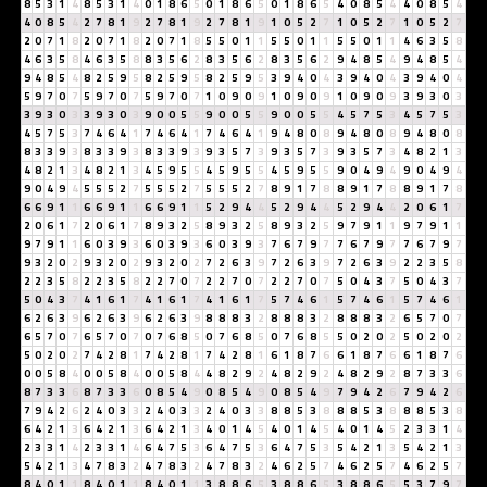
8
5
3
1
4
8
5
3
1
4
0
1
8
6
5
0
1
8
6
5
0
1
8
6
5
4
0
8
5
4
4
0
8
5
4
4
0
8
5
4
2
7
8
1
9
2
7
8
1
9
2
7
8
1
9
1
0
5
2
7
1
0
5
2
7
1
0
5
2
7
2
0
7
1
8
2
0
7
1
8
2
0
7
1
8
5
5
0
1
1
5
5
0
1
1
5
5
0
1
1
4
6
3
5
8
4
6
3
5
8
4
6
3
5
8
8
3
5
6
2
8
3
5
6
2
8
3
5
6
2
9
4
8
5
4
9
4
8
5
4
9
4
8
5
4
8
2
5
9
5
8
2
5
9
5
8
2
5
9
5
3
9
4
0
4
3
9
4
0
4
3
9
4
0
4
5
9
7
0
7
5
9
7
0
7
5
9
7
0
7
1
0
9
0
9
1
0
9
0
9
1
0
9
0
9
3
9
3
0
3
3
9
3
0
3
3
9
3
0
3
9
0
0
5
5
9
0
0
5
5
9
0
0
5
5
4
5
7
5
3
4
5
7
5
3
4
5
7
5
3
7
4
6
4
1
7
4
6
4
1
7
4
6
4
1
9
4
8
0
8
9
4
8
0
8
9
4
8
0
8
8
3
3
9
3
8
3
3
9
3
8
3
3
9
3
9
3
5
7
3
9
3
5
7
3
9
3
5
7
3
4
8
2
1
3
4
8
2
1
3
4
8
2
1
3
4
5
9
5
5
4
5
9
5
5
4
5
9
5
5
9
0
4
9
4
9
0
4
9
4
9
0
4
9
4
5
5
5
2
7
5
5
5
2
7
5
5
5
2
7
8
9
1
7
8
8
9
1
7
8
8
9
1
7
8
6
6
9
1
1
6
6
9
1
1
6
6
9
1
1
5
2
9
4
4
5
2
9
4
4
5
2
9
4
4
2
0
6
1
7
2
0
6
1
7
2
0
6
1
7
8
9
3
2
5
8
9
3
2
5
8
9
3
2
5
9
7
9
1
1
9
7
9
1
1
9
7
9
1
1
6
0
3
9
3
6
0
3
9
3
6
0
3
9
3
7
6
7
9
7
7
6
7
9
7
7
6
7
9
7
9
3
2
0
2
9
3
2
0
2
9
3
2
0
2
7
2
6
3
9
7
2
6
3
9
7
2
6
3
9
2
2
3
5
8
2
2
3
5
8
2
2
3
5
8
2
2
7
0
7
2
2
7
0
7
2
2
7
0
7
5
0
4
3
7
5
0
4
3
7
5
0
4
3
7
4
1
6
1
7
4
1
6
1
7
4
1
6
1
7
5
7
4
6
1
5
7
4
6
1
5
7
4
6
1
6
2
6
3
9
6
2
6
3
9
6
2
6
3
9
8
8
8
3
2
8
8
8
3
2
8
8
8
3
2
6
5
7
0
7
6
5
7
0
7
6
5
7
0
7
0
7
6
8
5
0
7
6
8
5
0
7
6
8
5
5
0
2
0
2
5
0
2
0
2
5
0
2
0
2
7
4
2
8
1
7
4
2
8
1
7
4
2
8
1
6
1
8
7
6
6
1
8
7
6
6
1
8
7
6
0
0
5
8
4
0
0
5
8
4
0
0
5
8
4
4
8
2
9
2
4
8
2
9
2
4
8
2
9
2
8
7
3
3
6
8
7
3
3
6
8
7
3
3
6
0
8
5
4
9
0
8
5
4
9
0
8
5
4
9
7
9
4
2
6
7
9
4
2
6
7
9
4
2
6
2
4
0
3
3
2
4
0
3
3
2
4
0
3
3
8
8
5
3
8
8
8
5
3
8
8
8
5
3
8
6
4
2
1
3
6
4
2
1
3
6
4
2
1
3
4
0
1
4
5
4
0
1
4
5
4
0
1
4
5
2
3
3
1
4
2
3
3
1
4
2
3
3
1
4
6
4
7
5
3
6
4
7
5
3
6
4
7
5
3
5
4
2
1
3
5
4
2
1
3
5
4
2
1
3
4
7
8
3
2
4
7
8
3
2
4
7
8
3
2
4
6
2
5
7
4
6
2
5
7
4
6
2
5
7
8
4
0
1
1
8
4
0
1
1
8
4
0
1
1
3
8
8
6
5
3
8
8
6
5
3
8
8
6
5
5
3
7
9
7