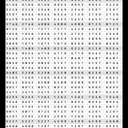
0
1
0
6
6
0
1
0
6
6
0
1
0
6
6
9
9
3
3
6
9
9
3
3
6
9
9
3
3
6
3
2
2
6
8
3
2
2
6
8
3
2
2
6
8
2
3
4
9
4
2
3
4
9
4
2
3
4
9
4
2
5
0
7
7
2
5
0
7
7
2
5
0
7
7
6
3
4
4
8
6
3
4
4
8
6
3
4
4
8
2
1
3
0
3
2
1
3
0
3
2
1
3
0
3
5
4
5
9
5
5
4
5
9
5
5
4
5
9
5
5
4
5
3
8
5
4
5
3
8
5
4
5
3
8
2
7
4
6
1
2
7
4
6
1
2
7
4
6
1
4
0
8
6
5
4
0
8
6
5
4
0
8
6
5
8
1
2
5
7
8
1
2
5
7
8
1
2
5
7
7
5
7
1
8
7
5
7
1
8
7
5
7
1
8
4
3
2
9
2
4
3
2
9
2
4
3
2
9
2
1
0
5
6
2
1
0
5
6
2
1
0
5
6
2
2
7
5
5
1
2
7
5
5
1
2
7
5
5
1
2
3
4
9
4
2
3
4
9
4
2
3
4
9
4
3
9
3
9
3
3
9
3
9
3
3
9
3
9
3
5
8
9
9
9
5
8
9
9
9
5
8
9
9
9
1
6
7
3
1
1
6
7
3
1
1
6
7
3
1
8
5
6
9
6
8
5
6
9
6
8
5
6
9
6
1
4
8
9
8
1
4
8
9
8
1
4
8
9
8
0
2
2
6
8
0
2
2
6
8
0
2
2
6
8
9
5
5
4
9
9
5
5
4
9
9
5
5
4
9
4
7
1
6
7
4
7
1
6
7
4
7
1
6
7
0
4
4
2
6
0
4
4
2
6
0
4
4
2
6
5
5
5
7
3
5
5
5
7
3
5
5
5
7
3
8
4
8
7
6
8
4
8
7
6
8
4
8
7
6
0
8
3
0
3
0
8
3
0
3
0
8
3
0
3
5
1
5
7
3
5
1
5
7
3
5
1
5
7
3
8
7
0
4
4
8
7
0
4
4
8
7
0
4
4
8
3
9
5
5
8
3
9
5
5
8
3
9
5
5
0
4
8
5
4
0
4
8
5
4
0
4
8
5
4
5
2
3
8
2
5
2
3
8
2
5
2
3
8
2
8
2
3
6
9
8
2
3
6
9
8
2
3
6
9
1
5
6
0
6
1
5
6
0
6
1
5
6
0
6
9
9
2
0
2
9
9
2
0
2
9
9
2
0
2
6
6
4
2
6
6
6
4
2
6
6
6
4
2
6
6
5
8
8
7
6
5
8
8
7
6
5
8
8
7
6
9
5
7
3
6
9
5
7
3
6
9
5
7
3
8
0
1
2
3
8
0
1
2
3
8
0
1
2
3
6
0
0
5
5
6
0
0
5
5
6
0
0
5
5
2
4
1
5
6
2
4
1
5
6
2
4
1
5
6
2
2
8
7
6
2
2
8
7
6
2
2
8
7
6
6
2
3
3
6
6
2
3
3
6
6
2
3
3
6
1
2
6
2
8
1
2
6
2
8
1
2
6
2
8
7
3
4
6
1
7
3
4
6
1
7
3
4
6
1
0
4
5
1
6
0
4
5
1
6
0
4
5
1
6
8
0
3
4
7
8
0
3
4
7
8
0
3
4
7
5
7
0
5
5
5
7
0
5
5
5
7
0
5
5
2
0
5
6
2
2
0
5
6
2
2
0
5
6
2
0
8
1
1
2
0
8
1
1
2
0
8
1
1
2
9
7
2
5
7
9
7
2
5
7
9
7
2
5
7
4
2
0
1
1
4
2
0
1
1
4
2
0
1
1
2
5
9
5
5
2
5
9
5
5
2
5
9
5
5
1
2
6
6
3
1
2
6
6
3
1
2
6
6
3
5
2
2
7
9
5
2
2
7
9
5
2
2
7
9
4
5
9
9
9
4
5
9
9
9
4
5
9
9
9
4
0
6
8
5
4
0
6
8
5
4
0
6
8
5
1
2
9
7
7
1
2
9
7
7
1
2
9
7
7
0
5
3
5
8
0
5
3
5
8