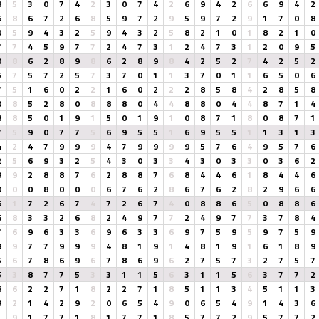
8
5
3
0
7
4
2
3
0
7
4
2
6
9
4
2
6
6
9
4
2
6
8
6
7
2
6
8
5
9
7
2
9
5
9
7
2
9
1
7
0
8
0
5
9
4
3
2
5
9
4
3
2
5
8
2
1
0
1
8
2
1
0
7
7
4
5
9
7
7
2
4
7
3
1
2
4
7
3
1
2
0
9
5
0
8
6
2
8
9
8
6
2
8
9
8
4
2
5
2
7
4
2
5
2
5
7
5
7
2
5
7
3
7
0
1
1
3
7
0
1
1
6
5
0
6
7
5
1
6
0
2
2
1
6
0
2
2
2
8
5
8
4
2
8
5
8
0
8
5
2
8
0
8
8
8
0
4
4
8
8
0
4
4
8
7
1
4
8
8
5
0
1
9
1
5
0
1
9
1
0
8
7
1
8
0
8
7
1
7
5
9
0
7
7
5
6
9
5
5
1
6
9
5
5
1
1
3
1
3
4
2
4
7
9
9
9
4
7
9
9
9
9
5
7
6
4
9
5
7
6
2
5
6
9
3
2
5
4
3
0
3
3
4
3
0
3
3
0
3
6
2
9
9
2
8
8
7
6
2
8
8
7
6
8
4
4
6
1
8
4
4
6
0
0
0
8
0
0
0
6
7
6
2
8
6
7
6
2
8
2
9
6
6
6
1
7
2
6
7
4
7
2
6
7
4
0
8
8
6
5
0
8
8
6
6
8
3
3
2
6
8
2
4
9
7
7
2
4
9
7
7
3
7
8
4
7
6
9
6
3
3
6
9
6
3
3
6
9
7
5
9
5
9
7
5
9
9
9
7
7
9
9
9
4
8
1
9
1
4
8
1
9
1
6
1
8
9
5
6
7
8
6
9
6
7
8
6
9
6
2
7
5
7
3
2
7
5
7
5
3
8
7
7
5
3
3
1
1
5
6
3
1
1
5
6
3
7
7
2
6
6
2
2
7
1
8
2
2
7
1
8
5
1
1
3
4
5
1
1
3
9
2
1
4
2
9
2
0
6
5
4
9
0
6
5
4
9
1
4
3
6
1
9
1
7
7
1
8
1
7
7
1
8
5
7
7
2
9
5
7
7
2