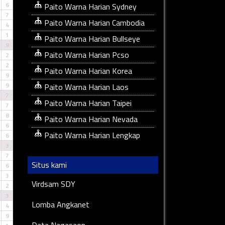
6
Paito Warna Harian Sydney
7
Paito Warna Harian Cambodia
4
1
Paito Warna Harian Bullseye
9
Paito Warna Harian Pcso
2
2
Paito Warna Harian Korea
9
9
Paito Warna Harian Laos
7
Paito Warna Harian Taipei
7
8
Paito Warna Harian Nevada
6
Paito Warna Harian Lengkap
6
3
7
Situs kami
6
3
Virdsam SDY
2
3
Lomba Angkanet
4
9
Data Nagasaon