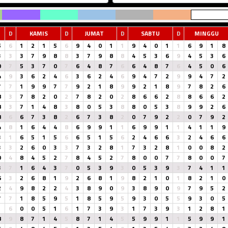
D
KAMIS
D
JUMAT
D
SABTU
D
MINGGU
5
6
1
2
1
5
6
9
4
0
1
1
9
4
0
1
1
6
9
1
8
3
3
3
7
9
8
8
3
7
9
8
8
4
5
3
6
9
4
5
3
6
0
7
5
3
7
0
7
6
4
8
7
6
6
4
8
7
6
4
5
0
6
4
9
3
6
2
4
6
3
6
2
4
6
9
4
7
2
9
9
4
7
2
7
7
1
9
9
7
7
9
2
1
8
9
9
2
1
8
9
7
8
2
6
8
3
7
8
2
0
2
7
8
2
0
2
8
6
6
2
8
8
6
6
2
8
3
7
1
4
8
3
8
0
5
3
8
8
0
5
3
8
9
9
2
6
8
6
6
7
3
8
2
6
7
3
8
2
0
7
9
2
2
0
7
9
2
4
8
1
6
4
4
8
6
9
9
1
1
6
9
9
1
1
4
1
1
9
3
1
6
5
1
5
6
6
5
1
5
6
2
4
6
6
3
2
4
6
6
3
3
2
6
0
3
3
7
3
2
8
1
7
3
2
8
1
0
0
8
2
0
4
8
4
5
2
7
8
4
5
2
7
8
0
0
7
7
8
0
0
7
3
7
1
6
4
3
7
0
5
3
9
3
0
5
3
9
3
7
4
1
1
6
3
2
6
8
1
9
2
6
8
1
9
8
2
1
0
1
8
2
1
0
2
4
9
8
2
2
4
3
8
9
0
9
3
8
9
0
9
7
9
5
2
7
7
1
8
5
9
5
1
8
5
9
5
9
3
0
5
5
9
3
0
5
1
6
0
0
5
1
6
1
7
3
9
3
1
7
3
9
3
1
2
8
1
8
9
8
7
1
4
5
8
7
1
4
5
5
9
9
1
1
5
9
9
1