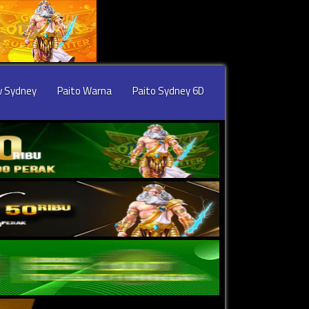
w Sydney
Paito Warna
Paito Sydney 6D