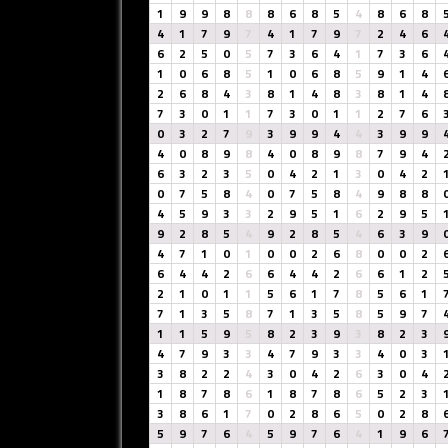
1
9
9
8
8
8
6
8
5
4
8
6
8
4
1
7
9
7
4
1
7
9
7
2
4
6
6
2
5
0
5
7
3
6
4
1
7
3
6
1
0
6
8
5
1
0
6
8
5
9
1
4
2
6
8
4
3
8
1
4
8
3
8
1
4
7
3
0
1
1
7
3
0
1
1
2
7
6
0
3
2
7
9
3
9
9
4
4
3
9
9
4
0
8
9
8
4
0
8
9
8
7
9
4
6
3
2
3
5
0
4
2
1
3
0
4
2
0
7
5
8
4
0
7
5
8
4
9
8
8
4
5
9
3
3
2
9
5
1
6
2
9
5
9
2
8
5
4
9
2
8
5
4
6
3
9
4
7
1
0
1
0
0
2
6
8
0
0
2
6
4
4
2
6
6
4
4
2
6
6
1
2
2
1
0
1
1
5
6
1
7
8
5
6
1
7
1
3
5
8
7
1
3
5
8
5
9
7
1
1
5
9
5
8
2
3
9
3
8
2
3
4
7
9
3
3
4
7
9
3
3
4
0
3
3
8
2
2
4
3
0
4
2
6
3
0
4
1
8
7
8
6
1
8
7
8
6
5
2
3
3
8
6
1
7
0
2
8
6
5
0
2
8
5
9
7
6
4
5
9
7
6
4
1
9
6