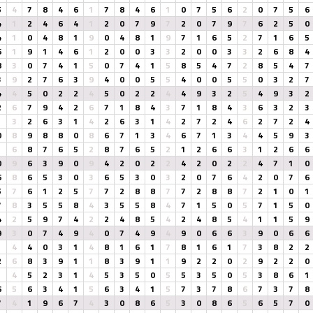
5
4
7
8
4
6
1
7
8
4
6
1
0
7
5
6
2
0
7
5
6
4
1
2
4
6
4
1
2
0
7
9
7
2
0
7
9
7
6
2
5
0
4
1
0
4
8
1
9
0
4
8
1
9
7
1
6
5
2
7
1
6
5
6
1
9
1
4
6
1
2
0
0
3
3
2
0
0
3
3
2
6
8
4
8
3
0
7
4
1
5
0
7
4
1
5
8
5
4
7
2
8
5
4
7
3
9
2
7
6
3
9
4
0
0
5
5
4
0
0
5
5
0
3
2
7
4
4
5
0
2
2
4
5
0
2
2
4
4
9
3
2
5
4
9
3
2
2
6
7
9
4
2
6
7
1
8
4
3
7
1
8
4
3
6
3
2
3
1
3
2
6
3
1
4
2
6
3
1
4
2
7
2
4
6
2
7
2
4
0
8
9
8
8
0
8
6
7
1
3
4
6
7
1
3
4
4
5
9
3
1
6
8
7
6
5
2
8
7
6
5
2
1
2
6
6
3
1
2
6
6
0
9
6
3
9
0
9
4
2
0
2
2
4
2
0
2
2
4
7
1
0
6
8
6
5
3
0
3
6
5
3
0
3
2
0
7
6
4
2
0
7
6
5
7
6
1
2
5
7
7
2
8
8
7
7
2
8
8
7
2
1
0
1
7
8
3
5
5
8
4
3
5
5
8
4
7
1
5
0
5
7
1
5
0
4
2
5
9
7
4
2
2
4
8
5
4
2
4
8
5
4
1
1
5
9
9
3
0
7
4
9
4
0
7
4
9
4
9
0
6
6
3
9
0
6
6
1
4
4
0
3
1
4
8
1
6
1
7
8
1
6
1
7
3
8
2
2
2
6
8
3
9
1
1
8
3
9
1
1
9
2
2
0
2
9
2
2
0
1
4
5
2
3
1
4
5
3
5
0
5
5
3
5
0
5
3
8
6
1
6
5
6
3
4
1
5
6
3
4
1
5
7
3
7
8
6
7
3
7
8
7
4
1
9
6
7
4
3
0
8
6
5
3
0
8
6
5
6
5
7
0