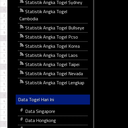
Statistik Angka Togel Sydney
2
5
Statistik Angka Togel
2
Cambodia
3
2
Statistik Angka Togel Bullseye
9
Statistik Angka Togel Pcso
5
5
Statistik Angka Togel Korea
6
Statistik Angka Togel Laos
3
3
Statistik Angka Togel Taipei
1
4
Statistik Angka Togel Nevada
1
Statistik Angka Togel Lengkap
5
5
3
Data Togel Hari Ini
4
2
Data Singapore
7
6
Data Hongkong
7