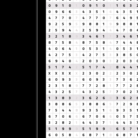
0
9
1
0
1
0
9
1
0
1
1
6
3
0
9
6
6
3
4
3
5
1
6
4
3
5
4
7
7
0
7
4
7
7
0
7
6
4
9
9
2
5
9
5
9
8
8
1
9
9
8
8
2
5
9
4
4
2
5
9
4
4
4
7
0
3
2
1
8
9
3
4
6
1
7
3
4
6
8
7
5
8
4
8
7
5
8
4
7
4
4
4
0
6
4
1
0
5
3
1
4
0
5
3
4
2
7
5
3
4
2
7
5
3
3
8
5
6
9
4
0
4
2
0
3
0
3
2
0
3
5
1
7
4
2
5
1
7
4
2
8
4
4
X
X
X
X
X
2
3
0
2
2
2
3
0
6
0
9
3
3
6
0
9
3
3
7
3
6
2
3
1
8
9
7
7
2
8
1
7
7
2
4
3
2
5
7
4
3
2
5
7
7
0
2
1
3
8
3
2
3
6
2
6
8
3
6
2
3
8
8
6
5
3
8
8
6
5
7
2
9
7
5
4
4
8
9
3
5
1
6
9
3
5
6
7
0
6
6
6
7
0
6
6
0
5
7
3
2
8
2
1
4
4
3
7
1
4
4
3
5
1
9
9
9
5
1
9
9
9
6
5
7
6
0
5
8
4
6
8
7
1
8
6
8
7