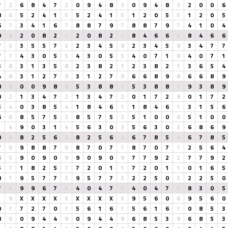
7
2
6
8
4
7
2
0
9
4
8
3
0
9
4
8
3
2
0
0
6
8
6
5
2
4
1
5
5
2
4
1
5
1
2
0
5
5
1
2
0
5
6
7
3
4
1
6
7
8
8
7
9
7
8
8
7
9
7
4
1
0
4
9
8
2
0
8
2
1
2
0
8
2
1
8
4
6
6
3
8
4
6
6
7
3
3
5
5
7
3
2
3
4
5
9
2
3
4
5
9
3
4
7
7
7
7
4
3
0
5
5
4
3
0
5
5
4
0
7
1
8
4
0
7
1
5
8
3
1
3
5
8
2
3
8
2
1
2
3
8
2
1
3
6
5
4
4
8
3
1
2
7
9
3
1
2
7
9
6
6
8
9
8
6
6
8
9
8
8
0
0
9
8
8
5
3
8
8
7
5
3
8
8
7
9
3
8
9
0
2
1
3
4
7
2
1
3
4
7
2
0
1
7
2
9
0
1
7
2
5
4
0
3
8
5
4
1
8
4
6
1
1
8
4
6
1
3
1
5
6
6
6
8
5
7
5
3
8
5
7
5
3
5
1
0
0
0
5
1
0
0
1
4
9
0
3
1
4
5
6
3
0
3
5
6
3
0
3
6
8
6
9
0
6
8
2
5
6
2
8
2
5
6
2
6
7
8
5
4
6
7
8
5
7
6
9
8
8
7
6
8
7
0
7
7
8
7
0
7
7
2
5
6
4
5
5
9
0
9
0
9
9
0
9
0
9
7
7
9
2
2
7
7
9
2
5
7
1
8
2
5
7
7
2
0
1
1
7
2
0
1
1
0
1
6
5
8
1
9
5
7
7
5
9
5
7
7
5
2
2
5
0
5
2
2
5
0
7
4
9
9
6
7
4
4
0
4
7
2
4
0
4
7
2
8
3
0
5
1
9
X
X
X
X
X
X
X
X
X
X
9
5
6
0
6
9
5
6
0
0
7
7
2
7
0
7
5
6
1
6
7
5
6
1
6
7
0
8
5
3
8
6
0
9
4
4
8
0
9
4
4
8
6
8
5
3
8
6
8
5
3