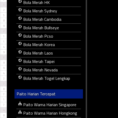
Bola Merah HK
3
2
Bola Merah Sydney
5
Bola Merah Cambodia
8
9
Bola Merah Bullseye
2
Bola Merah Pcso
1
1
Bola Merah Korea
4
9
Bola Merah Laos
X
Bola Merah Taipei
9
9
Bola Merah Nevada
4
Bola Merah Togel Lengkap
2
7
8
Paito Harian Tercepat
7
1
Paito Warna Harian Singapore
7
4
Paito Warna Harian Hongkong
8