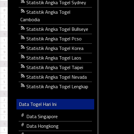
Statistik Angka Togel Sydney
3
8
Statistik Angka Togel
2
Cambodia
1
4
Statistik Angka Togel Bullseye
9
Statistik Angka Togel Pcso
1
4
Statistik Angka Togel Korea
9
Statistik Angka Togel Laos
6
2
Statistik Angka Togel Taipei
4
3
Statistik Angka Togel Nevada
5
Statistik Angka Togel Lengkap
8
5
2
Data Togel Hari Ini
1
8
Data Singapore
7
9
Data Hongkong
1