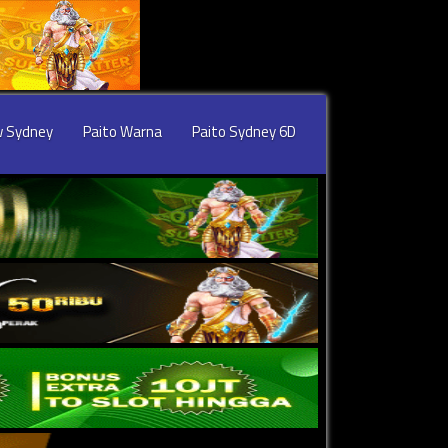
w Sydney
Paito Warna
Paito Sydney 6D