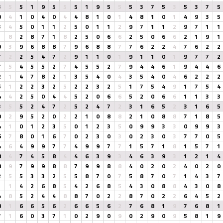
3
5
5
1
9
5
5
5
1
9
5
5
5
3
7
5
3
5
3
7
5
0
4
1
0
4
0
4
4
8
1
0
1
4
8
1
0
1
4
9
3
5
3
4
5
0
1
1
2
5
0
1
1
2
9
7
1
1
2
9
7
1
1
1
8
2
8
7
1
8
2
5
0
6
6
2
5
0
6
6
2
1
9
1
9
3
9
6
8
8
7
9
6
8
8
7
7
6
2
2
4
7
6
2
2
7
2
2
5
4
7
2
9
1
1
0
1
9
1
1
0
1
9
7
7
2
7
5
4
5
5
2
7
4
5
5
2
7
9
4
4
6
1
9
4
4
6
2
1
4
7
8
2
1
3
5
4
0
4
3
5
4
0
4
6
2
2
2
5
1
2
2
3
2
5
2
2
3
2
5
1
7
5
4
9
1
7
5
4
4
4
2
5
0
4
4
5
2
0
6
6
5
2
0
6
6
1
1
3
3
3
5
5
2
4
7
2
5
2
4
7
2
3
1
6
5
2
3
1
6
5
0
2
9
5
2
0
2
2
1
0
8
8
2
1
0
8
8
7
1
8
5
4
1
0
1
2
3
5
0
1
2
3
5
0
9
9
3
3
0
9
9
3
6
7
8
0
1
6
7
0
2
3
0
3
0
2
3
0
3
7
7
0
5
4
6
4
9
9
7
7
4
9
9
7
7
1
5
7
1
8
1
5
7
1
8
4
7
4
5
8
4
4
6
3
9
3
4
6
3
9
3
1
2
1
4
8
9
7
9
9
8
8
7
9
9
8
8
4
0
2
0
2
4
0
2
0
2
5
5
3
3
2
5
5
8
7
0
7
5
8
7
0
7
1
4
3
7
1
1
4
2
6
8
5
4
2
6
8
5
4
3
0
8
8
4
3
0
8
4
8
5
2
4
4
8
8
7
0
2
2
8
7
0
2
2
6
4
5
2
8
1
6
6
5
6
2
6
6
5
6
2
7
6
8
1
9
7
6
8
1
7
1
6
0
3
7
1
0
2
9
0
9
0
2
9
0
9
5
8
1
9