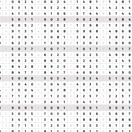
2
2
0
6
2
4
6
0
6
2
4
6
1
4
8
1
9
1
4
8
1
4
5
5
3
1
4
5
6
5
2
4
6
6
5
2
4
6
4
2
4
4
3
5
4
1
0
6
6
4
1
0
6
6
5
7
4
4
8
5
7
4
4
1
2
5
6
1
1
2
0
0
2
8
1
0
0
2
8
1
9
3
8
4
6
8
6
0
5
2
7
6
0
5
2
7
1
3
9
8
8
1
3
9
8
1
4
9
1
3
1
4
0
9
6
8
5
0
9
6
8
5
4
8
6
8
9
5
3
0
8
1
9
3
0
8
1
9
2
8
2
4
6
2
8
2
4
0
2
6
2
2
0
2
1
3
0
2
2
1
3
0
2
2
1
0
9
0
1
4
5
0
7
7
5
5
0
7
7
5
1
0
1
7
8
1
0
1
7
1
4
5
3
3
1
4
6
2
2
5
7
6
2
2
5
7
4
9
9
8
7
1
8
6
2
0
2
8
6
2
0
2
3
2
4
5
9
3
2
4
5
8
1
8
4
2
8
1
8
9
2
5
7
8
9
2
5
7
0
4
7
9
0
7
8
4
7
7
5
8
4
7
7
5
4
6
9
0
9
4
6
9
0
8
7
5
0
8
8
7
3
0
3
4
7
3
0
3
4
7
5
1
6
6
1
5
3
0
4
0
4
3
0
4
0
4
4
0
3
5
8
4
0
3
5
4
4
7
5
0
4
4
7
6
7
8
6
7
6
7
8
6
9
7
6
5
8
8
7
1
2
0
2
7
1
2
0
2
2
2
5
7
3
2
2
5
7
0
1
7
2
1
0
1
3
4
1
1
2
3
4
1
1
2
2
8
2
3
0
7
9
0
9
1
1
9
0
9
1
1
9
0
9
1
1
9
0
9
1
5
1
3
0
5
5
1
7
0
3
6
9
7
0
3
6
9
5
6
9
7
1
1
3
4
6
1
7
3
4
6
1
7
3
8
8
6
5
3
8
8
6
1
2
5
7
1
1
2
7
2
5
3
8
7
2
5
3
8
9
1
2
8
8
1
8
1
1
5
6
8
1
1
5
6
2
8
1
2
3
2
8
1
2