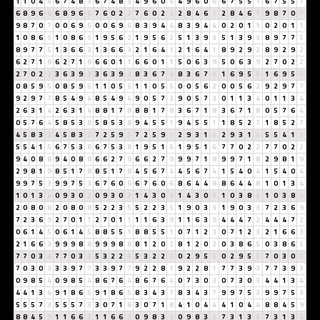
1
1
0
4
4
6
7
4
8
3
6
7
4
8
3
4
9
6
0
6
4
9
6
0
6
6
7
5
5
1
6
7
5
5
1
6
8
9
6
6
6
8
9
6
6
7
6
0
2
2
7
6
0
2
2
2
8
4
6
1
2
8
4
6
1
9
8
7
0
7
9
8
7
0
7
0
0
6
9
6
0
0
6
9
6
8
3
9
4
4
8
3
9
4
4
0
2
0
1
1
0
2
0
1
1
1
0
8
6
5
1
0
8
6
5
1
9
5
6
2
1
9
5
6
2
5
1
3
9
3
5
1
3
9
3
8
9
7
7
5
8
9
7
7
5
1
3
6
6
3
1
3
6
6
3
2
1
6
4
1
2
1
6
4
1
8
9
2
9
2
8
9
2
9
2
6
2
7
1
8
6
2
7
1
8
6
6
0
1
1
6
6
0
1
1
5
0
6
3
9
5
0
6
3
9
2
7
0
2
2
2
7
0
2
2
3
6
3
9
3
3
6
3
9
3
8
3
6
7
4
8
3
6
7
4
1
6
9
5
5
1
6
9
5
5
0
8
5
9
5
0
8
5
9
5
1
1
0
5
5
1
1
0
5
5
0
0
5
6
2
0
0
5
6
2
9
2
9
7
7
9
2
9
7
7
8
5
4
9
4
8
5
4
9
4
9
0
5
7
3
9
0
5
7
3
0
1
1
3
4
0
1
1
3
4
2
6
3
1
4
2
6
3
1
4
8
8
1
7
8
8
8
1
7
8
3
6
7
1
8
3
6
7
1
8
0
5
7
6
4
0
5
7
6
4
5
8
5
3
8
5
8
5
3
8
9
4
5
5
1
9
4
5
5
1
1
8
5
2
7
1
8
5
2
7
4
5
8
3
2
4
5
8
3
2
7
2
5
9
5
7
2
5
9
5
2
9
3
1
4
2
9
3
1
4
5
5
4
1
5
5
5
4
1
5
6
7
5
3
8
6
7
5
3
8
1
9
5
1
6
1
9
5
1
6
7
7
0
2
2
7
7
0
2
2
9
4
0
8
8
9
4
0
8
8
6
6
2
7
9
6
6
2
7
9
9
9
7
1
8
9
9
7
1
8
2
9
8
1
9
2
9
8
1
9
8
5
1
7
8
8
5
1
7
8
4
5
6
7
4
4
5
6
7
4
1
5
4
0
4
1
5
4
0
4
9
9
7
5
3
9
9
7
5
3
6
7
6
0
6
6
7
6
0
6
8
6
4
4
8
8
6
4
4
8
1
0
1
3
4
1
0
1
3
4
0
9
3
0
3
0
9
3
0
3
1
4
3
0
3
1
4
3
0
3
1
0
3
8
2
1
0
3
8
2
2
0
8
0
8
2
0
8
0
8
5
2
2
3
5
5
2
2
3
5
1
9
0
3
3
1
9
0
3
3
7
2
3
6
9
7
2
3
6
9
2
7
0
1
1
2
7
0
1
1
1
1
6
3
9
1
1
6
3
9
4
4
4
7
2
4
4
4
7
2
0
6
1
4
5
0
6
1
4
5
8
8
5
5
1
8
8
5
5
1
0
7
1
2
3
0
7
1
2
3
2
1
6
6
3
2
1
6
6
3
9
9
9
8
8
9
9
9
8
8
8
1
2
0
2
8
1
2
0
2
0
3
8
6
5
0
3
8
6
5
7
7
0
3
3
7
7
0
3
3
5
3
2
2
4
5
3
2
2
4
0
2
9
5
5
0
2
9
5
5
7
0
3
0
3
7
0
3
0
3
3
3
9
7
7
3
3
9
7
7
9
2
2
8
1
9
2
2
8
1
7
7
3
9
3
7
7
3
9
3
0
9
8
5
4
0
9
8
5
4
8
6
7
6
4
8
6
7
6
4
0
7
3
0
3
0
7
3
0
3
4
4
1
3
4
4
4
1
3
4
9
1
8
6
5
9
1
8
6
5
8
3
4
3
7
8
3
4
3
7
9
9
7
5
3
9
9
7
5
3
5
5
5
7
3
5
5
5
7
3
3
0
7
1
8
3
0
7
1
8
4
1
0
4
4
4
1
0
4
4
8
8
4
5
9
8
8
4
5
9
1
1
6
6
3
1
1
6
6
3
0
9
8
3
2
0
9
8
3
2
7
3
1
3
4
7
3
1
3
4