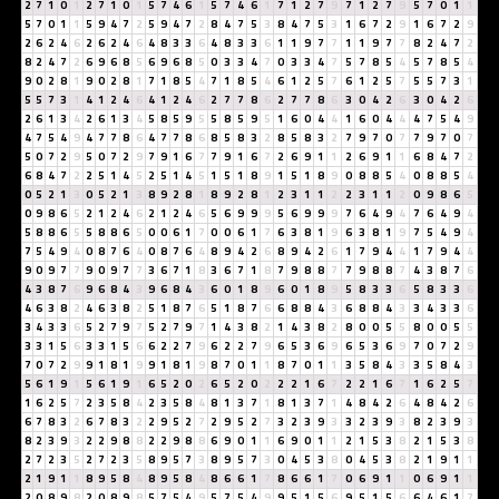
2
7
1
0
1
2
7
1
0
1
5
7
4
6
1
5
7
4
6
1
7
1
2
7
9
7
1
2
7
9
5
7
0
1
1
5
7
0
1
1
5
9
4
7
2
5
9
4
7
2
8
4
7
5
3
8
4
7
5
3
1
6
7
2
9
1
6
7
2
9
2
6
2
4
6
2
6
2
4
6
4
8
3
3
6
4
8
3
3
6
1
1
9
7
7
1
1
9
7
7
8
2
4
7
2
8
2
4
7
2
6
9
6
8
5
6
9
6
8
5
0
3
3
4
7
0
3
3
4
7
5
7
8
5
4
5
7
8
5
4
9
0
2
8
1
9
0
2
8
1
7
1
8
5
4
7
1
8
5
4
6
1
2
5
7
6
1
2
5
7
5
5
7
3
1
5
5
7
3
1
4
1
2
4
6
4
1
2
4
6
2
7
7
8
6
2
7
7
8
6
3
0
4
2
6
3
0
4
2
6
2
6
1
3
4
2
6
1
3
4
5
8
5
9
5
5
8
5
9
5
1
6
0
4
4
1
6
0
4
4
4
7
5
4
9
4
7
5
4
9
4
7
7
8
6
4
7
7
8
6
8
5
8
3
2
8
5
8
3
2
7
9
7
0
7
7
9
7
0
7
5
0
7
2
9
5
0
7
2
9
7
9
1
6
7
7
9
1
6
7
2
6
9
1
1
2
6
9
1
1
6
8
4
7
2
6
8
4
7
2
2
5
1
4
5
2
5
1
4
5
1
5
1
8
9
1
5
1
8
9
0
8
8
5
4
0
8
8
5
4
0
5
2
1
3
0
5
2
1
3
8
9
2
8
1
8
9
2
8
1
2
3
1
1
2
2
3
1
1
2
0
9
8
6
5
0
9
8
6
5
2
1
2
4
6
2
1
2
4
6
5
6
9
9
9
5
6
9
9
9
7
6
4
9
4
7
6
4
9
4
5
8
8
6
5
5
8
8
6
5
0
0
6
1
7
0
0
6
1
7
6
3
8
1
9
6
3
8
1
9
7
5
4
9
4
7
5
4
9
4
0
8
7
6
4
0
8
7
6
4
8
9
4
2
6
8
9
4
2
6
1
7
9
4
4
1
7
9
4
4
9
0
9
7
7
9
0
9
7
7
3
6
7
1
8
3
6
7
1
8
7
9
8
8
7
7
9
8
8
7
4
3
8
7
6
4
3
8
7
6
9
6
8
4
3
9
6
8
4
3
6
0
1
8
9
6
0
1
8
9
5
8
3
3
6
5
8
3
3
6
4
6
3
8
2
4
6
3
8
2
5
1
8
7
6
5
1
8
7
6
6
8
8
4
3
6
8
8
4
3
3
4
3
3
6
3
4
3
3
6
5
2
7
9
7
5
2
7
9
7
1
4
3
8
2
1
4
3
8
2
8
0
0
5
5
8
0
0
5
5
3
3
1
5
6
3
3
1
5
6
6
2
2
7
9
6
2
2
7
9
6
5
3
6
9
6
5
3
6
9
7
0
7
2
9
7
0
7
2
9
9
1
8
1
9
9
1
8
1
9
8
7
0
1
1
8
7
0
1
1
3
5
8
4
3
3
5
8
4
3
5
6
1
9
1
5
6
1
9
1
6
5
2
0
2
6
5
2
0
2
2
2
1
6
7
2
2
1
6
7
1
6
2
5
7
1
6
2
5
7
2
3
5
8
4
2
3
5
8
4
8
1
3
7
1
8
1
3
7
1
4
8
4
2
6
4
8
4
2
6
6
7
8
3
2
6
7
8
3
2
2
9
5
2
7
2
9
5
2
7
3
2
3
9
3
3
2
3
9
3
8
2
3
9
3
8
2
3
9
3
2
2
9
8
8
2
2
9
8
8
6
9
0
1
1
6
9
0
1
1
2
1
5
3
8
2
1
5
3
8
2
7
2
3
5
2
7
2
3
5
8
9
5
7
3
8
9
5
7
3
0
4
5
3
8
0
4
5
3
8
2
1
9
1
1
2
1
9
1
1
8
9
5
8
4
8
9
5
8
4
8
6
6
1
7
8
6
6
1
7
0
6
9
1
1
0
6
9
1
1
2
0
8
9
8
2
0
8
9
8
5
7
5
4
9
5
7
5
4
9
9
5
1
5
6
9
5
1
5
6
6
4
6
1
7