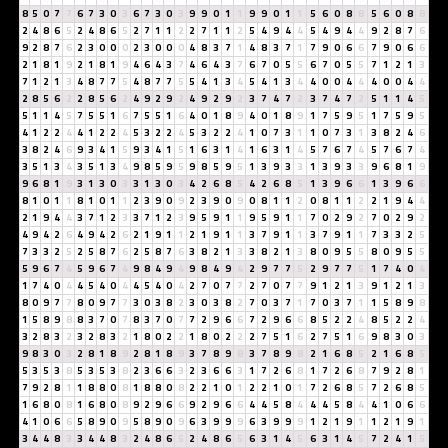
8
5
0
7
7
6
7
3
0
3
6
7
3
0
3
9
9
0
1
1
9
9
0
1
1
5
6
0
8
8
5
6
0
8
8
2
4
8
6
5
2
4
8
6
5
2
7
1
1
2
2
7
1
1
2
5
4
9
4
4
5
4
9
4
4
9
2
8
7
6
9
2
8
7
6
2
3
0
0
0
2
3
0
0
0
4
8
3
7
1
4
8
3
7
1
7
9
0
6
6
7
9
0
6
6
2
1
8
1
9
2
1
8
1
9
4
6
4
3
7
4
6
4
3
7
6
7
0
5
5
6
7
0
5
5
7
1
2
1
3
7
1
2
1
3
4
8
7
7
5
4
8
7
7
5
5
4
1
3
4
5
4
1
3
4
4
0
0
4
4
4
0
0
4
4
2
8
5
6
2
2
8
5
6
2
4
9
2
9
2
4
9
2
9
2
3
7
4
7
2
3
7
4
7
2
5
1
1
4
5
5
1
1
4
5
7
5
5
1
6
7
5
5
1
6
4
0
1
8
9
4
0
1
8
9
1
7
5
9
5
1
7
5
9
5
4
1
2
2
4
4
1
2
2
4
5
3
2
2
4
5
3
2
2
4
1
0
7
3
1
1
0
7
3
1
3
8
2
4
6
3
8
2
4
6
9
3
4
1
5
9
3
4
1
5
1
6
3
1
4
1
6
3
1
4
5
7
6
7
4
5
7
6
7
4
3
5
1
3
4
3
5
1
3
4
9
8
5
9
5
9
8
5
9
5
1
3
9
3
3
1
3
9
3
3
9
6
8
1
9
9
6
8
1
9
3
1
3
0
3
3
1
3
0
3
4
2
6
8
5
4
2
6
8
5
1
3
9
6
6
1
3
9
6
6
8
1
0
1
1
8
1
0
1
1
2
3
9
0
9
2
3
9
0
9
0
8
1
1
2
0
8
1
1
2
2
1
9
4
4
2
1
9
4
4
3
7
1
2
3
3
7
1
2
3
9
5
9
1
1
9
5
9
1
1
7
0
2
9
2
7
0
2
9
2
4
9
4
2
6
4
9
4
2
6
2
1
9
1
1
2
1
9
1
1
3
7
9
1
1
3
7
9
1
1
7
3
3
2
5
7
3
3
2
5
2
5
8
7
6
2
5
8
7
6
3
8
2
1
3
3
8
2
1
3
8
0
9
5
5
8
0
9
5
5
5
9
6
7
4
5
9
6
7
4
9
8
4
9
4
9
8
4
9
4
2
9
7
7
5
2
9
7
7
5
1
7
4
0
4
1
7
4
0
4
4
5
4
0
4
4
5
4
0
4
2
7
0
7
7
2
7
0
7
7
9
1
2
1
3
9
1
2
1
3
8
0
9
7
7
8
0
9
7
7
3
0
3
8
2
3
0
3
8
2
7
0
3
7
1
7
0
3
7
1
1
5
8
9
8
1
5
8
9
8
8
3
7
0
7
8
3
7
0
7
7
2
9
6
6
7
2
9
6
6
8
5
2
2
4
8
5
2
2
4
3
2
8
3
2
3
2
8
3
2
1
8
0
2
2
1
8
0
2
2
2
7
5
1
6
2
7
5
1
6
9
8
3
0
3
9
8
3
0
3
2
8
1
8
9
2
8
1
8
9
3
7
8
9
8
3
7
8
9
8
2
1
6
8
5
2
1
6
8
5
5
3
5
3
8
5
3
5
3
8
2
3
6
6
3
2
3
6
6
3
1
7
2
6
8
1
7
2
6
8
7
9
2
8
1
7
9
2
8
1
1
8
8
0
8
1
8
8
0
8
2
2
1
0
1
2
2
1
0
1
7
2
6
8
5
7
2
6
8
5
1
6
8
0
8
1
6
8
0
8
9
2
9
6
6
9
2
9
6
6
4
4
5
8
4
4
4
5
8
4
4
1
0
6
6
4
1
0
6
6
5
8
9
0
9
5
8
9
0
9
6
3
9
9
9
6
3
9
9
9
1
2
1
9
1
1
2
1
9
1
3
4
4
8
3
3
4
4
8
3
2
4
8
6
5
2
4
8
6
5
6
3
1
4
5
6
3
1
4
5
7
2
4
1
5