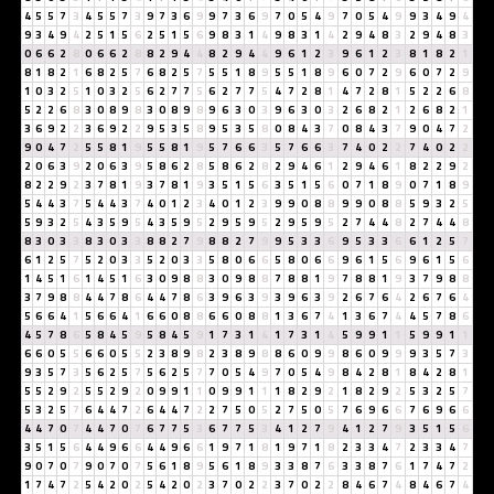
4
5
5
7
3
4
5
5
7
3
9
7
3
6
9
9
7
3
6
9
7
0
5
4
9
7
0
5
4
9
9
3
4
9
4
9
3
4
9
4
2
5
1
5
6
2
5
1
5
6
9
8
3
1
4
9
8
3
1
4
2
9
4
8
3
2
9
4
8
3
0
6
6
2
8
0
6
6
2
8
8
2
9
4
4
8
2
9
4
4
9
6
1
2
3
9
6
1
2
3
8
1
8
2
1
8
1
8
2
1
6
8
2
5
7
6
8
2
5
7
5
5
1
8
9
5
5
1
8
9
6
0
7
2
9
6
0
7
2
9
1
0
3
2
5
1
0
3
2
5
6
2
7
7
5
6
2
7
7
5
4
7
2
8
1
4
7
2
8
1
5
2
2
6
8
5
2
2
6
8
3
0
8
9
8
3
0
8
9
8
9
6
3
0
3
9
6
3
0
3
2
6
8
2
1
2
6
8
2
1
3
6
9
2
2
3
6
9
2
2
9
5
3
5
8
9
5
3
5
8
0
8
4
3
7
0
8
4
3
7
9
0
4
7
2
9
0
4
7
2
5
5
8
1
9
5
5
8
1
9
5
7
6
6
3
5
7
6
6
3
7
4
0
2
2
7
4
0
2
2
2
0
6
3
9
2
0
6
3
9
5
8
6
2
8
5
8
6
2
8
2
9
4
6
1
2
9
4
6
1
8
2
2
9
2
8
2
2
9
2
3
7
8
1
9
3
7
8
1
9
3
5
1
5
6
3
5
1
5
6
0
7
1
8
9
0
7
1
8
9
5
4
4
3
7
5
4
4
3
7
4
0
1
2
3
4
0
1
2
3
9
9
0
8
8
9
9
0
8
8
5
9
3
2
5
5
9
3
2
5
4
3
5
9
5
4
3
5
9
5
2
9
5
9
5
2
9
5
9
5
2
7
4
4
8
2
7
4
4
8
8
3
0
3
3
8
3
0
3
3
8
8
2
7
9
8
8
2
7
9
9
5
3
3
6
9
5
3
3
6
6
1
2
5
7
6
1
2
5
7
5
2
0
3
3
5
2
0
3
3
5
8
0
6
6
5
8
0
6
6
9
6
1
5
6
9
6
1
5
6
1
4
5
1
6
1
4
5
1
6
3
0
9
8
8
3
0
9
8
8
7
8
8
1
9
7
8
8
1
9
3
7
9
8
8
3
7
9
8
8
4
4
7
8
6
4
4
7
8
6
3
9
6
3
9
3
9
6
3
9
2
6
7
6
4
2
6
7
6
4
5
6
6
4
1
5
6
6
4
1
6
6
0
8
8
6
6
0
8
8
1
3
6
7
4
1
3
6
7
4
4
5
7
8
6
4
5
7
8
6
5
8
4
5
9
5
8
4
5
9
1
7
3
1
4
1
7
3
1
4
5
9
9
1
1
5
9
9
1
1
6
6
0
5
5
6
6
0
5
5
2
3
8
9
8
2
3
8
9
8
8
6
0
9
9
8
6
0
9
9
9
3
5
7
3
9
3
5
7
3
5
6
2
5
7
5
6
2
5
7
7
0
5
4
9
7
0
5
4
9
8
4
2
8
1
8
4
2
8
1
5
5
2
9
2
5
5
2
9
2
0
9
9
1
1
0
9
9
1
1
1
8
2
9
2
1
8
2
9
2
5
3
2
5
7
5
3
2
5
7
6
4
4
7
2
6
4
4
7
2
2
7
5
0
5
2
7
5
0
5
7
6
9
6
6
7
6
9
6
6
4
4
7
0
7
4
4
7
0
7
6
7
7
5
3
6
7
7
5
3
4
1
2
7
9
4
1
2
7
9
3
5
1
5
6
3
5
1
5
6
4
4
9
6
6
4
4
9
6
6
1
9
7
1
8
1
9
7
1
8
2
3
3
4
7
2
3
3
4
7
9
0
7
0
7
9
0
7
0
7
5
6
1
8
9
5
6
1
8
9
3
3
8
7
6
3
3
8
7
6
1
7
4
7
2
1
7
4
7
2
5
4
2
0
2
5
4
2
0
2
3
7
0
2
2
3
7
0
2
2
8
4
6
7
4
8
4
6
7
4