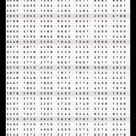
9
6
9
8
8
1
0
9
4
4
1
0
9
4
4
0
5
1
1
2
0
5
1
1
2
8
6
8
2
1
8
6
8
2
1
6
0
9
0
9
6
0
9
0
9
3
2
6
4
1
3
2
6
4
1
7
4
3
5
8
7
4
3
5
8
4
6
6
7
4
4
6
6
7
4
1
5
9
6
6
1
5
9
6
6
2
4
8
4
3
2
4
8
4
3
6
1
3
9
3
6
1
3
9
3
2
0
5
3
8
2
0
5
3
8
4
1
5
6
2
4
1
5
6
2
2
3
5
5
1
2
3
5
5
1
6
7
8
8
7
6
7
8
8
7
4
5
9
5
5
4
5
9
5
5
8
6
3
5
8
8
6
3
5
8
7
1
3
0
3
7
1
3
0
3
6
1
0
6
6
6
1
0
6
6
1
8
8
0
8
1
8
8
0
8
7
5
8
7
6
7
5
8
7
6
6
8
6
0
6
6
8
6
0
6
4
1
8
3
2
4
1
8
3
2
9
6
6
7
4
9
6
6
7
4
5
6
0
0
0
5
6
0
0
0
9
2
9
6
6
9
2
9
6
6
8
8
4
6
1
8
8
4
6
1
0
4
1
1
2
0
4
1
1
2
0
4
4
8
3
0
4
4
8
3
5
5
0
6
6
5
5
0
6
6
7
0
4
6
1
7
0
4
6
1
9
9
6
0
6
9
9
6
0
6
0
8
7
7
5
0
8
7
7
5
4
1
8
6
5
4
1
8
6
5
2
5
3
5
8
2
5
3
5
8
9
7
5
9
5
9
7
5
9
5
6
2
1
8
9
6
2
1
8
9
5
3
2
0
2
5
3
2
0
2
9
1
2
9
2
9
1
2
9
2
3
7
8
0
8
3
7
8
0
8
9
9
7
2
9
9
9
7
2
9
4
0
1
0
1
4
0
1
0
1
2
1
0
3
3
2
1
0
3
3
2
7
7
3
1
2
7
7
3
1
9
6
0
7
7
9
6
0
7
7
5
6
1
1
2
5
6
1
1
2
3
5
1
9
1
3
5
1
9
1
4
7
0
3
3
4
7
0
3
3
9
9
8
9
8
9
9
8
9
8
4
8
2
8
1
4
8
2
8
1
1
3
3
4
7
1
3
3
4
7
7
8
1
7
8
7
8
1
7
8
2
5
4
4
8
2
5
4
4
8
0
3
4
8
3
0
3
4
8
3
5
8
0
7
7
5
8
0
7
7
1
1
2
4
6
1
1
2
4
6
6
4
6
1
7
6
4
6
1
7
7
8
0
6
6
7
8
0
6
6
0
7
7
4
2
0
7
7
4
2
9
4
0
0
0
9
4
0
0
0
1
8
0
2
2
1
8
0
2
2
7
0
3
8
2
7
0
3
8
2
4
3
1
2
3
4
3
1
2
3
1
8
7
8
6
1
8
7
8
6
5
0
9
6
6
5
0
9
6
6
4
4
9
2
2
4
4
9
2
2
1
9
6
6
3
1
9
6
6
3
3
1
1
2
3
3
1
1
2
3
8
4
0
1
1
8
4
0
1
1
1
9
4
6
1
1
9
4
6
1
6
5
0
7
7
6
5
0
7
7
2
2
0
1
1
2
2
0
1
1
4
7
4
0
4
4
7
4
0
4
1
3
0
8
8
1
3
0
8
8
5
7
0
5
5
5
7
0
5
5
1
5
8
4
3
1
5
8
4
3
0
1
2
0
2
0
1
2
0
2
5
4
3
6
9
5
4
3
6
9
7
6
2
7
9
7
6
2
7
9
9
2
4
4
8
9
2
4
4
8
8
5
2
6
8
8
5
2
6
8
0
7
2
0
2
0
7
2
0
2
3
6
2
6
8
3
6
2
6
8
0
7
6
1
7
0
7
6
1
7
9
4
9
3
3
9
4
9
3
3
6
7
5
0
5
6
7
5
0
5
1
3
0
1
1
1
3
0
1
1
5
5
4
7
2
5
5
4
7
2
2
5
6
1
7
2
5
6
1
7
4
9
6
9
6
4
9
6
9
6
5
5
7
4
2
5
5
7
4
2
6
5
4
4
8
6
5
4
4
8
7
5
7
2
9
7
5
7
2
9
3
2
7
7
5
3
2
7
7
5
6
0
7
8
6
6
0
7
8
6