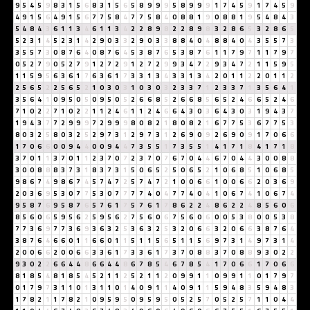
9
5
4
5
9
8
3
1
5
6
8
3
1
5
6
5
8
9
9
9
5
8
9
9
9
1
7
4
5
9
1
7
4
5
9
4
9
1
5
6
4
9
1
5
6
7
7
5
8
4
7
7
5
8
4
0
8
8
1
9
0
8
8
1
9
5
4
8
4
3
5
4
8
4
3
6
1
1
3
4
6
1
1
3
4
2
2
8
9
8
2
2
8
9
8
3
2
8
6
5
3
2
8
6
5
5
2
3
1
4
5
2
3
1
4
2
9
0
3
3
2
9
0
3
3
8
8
4
0
4
8
8
4
0
4
3
5
5
7
3
3
5
5
7
3
0
8
7
6
4
0
8
7
6
4
5
3
8
7
6
5
3
8
7
6
1
1
7
9
7
1
1
7
9
7
0
5
2
7
9
0
5
2
7
9
1
2
7
2
9
1
2
7
2
9
9
3
4
7
2
9
3
4
7
2
1
1
5
9
5
1
1
5
9
5
6
3
6
1
7
6
3
6
1
7
3
3
1
3
4
3
3
1
3
4
2
0
1
1
2
2
0
1
1
2
2
5
6
5
2
2
5
6
5
2
1
0
3
0
3
1
0
3
0
3
2
3
3
7
1
2
3
3
7
1
3
5
6
4
1
3
5
6
4
1
0
9
5
0
5
0
9
5
0
5
2
6
6
8
5
2
6
6
8
5
6
5
2
4
6
6
5
2
4
6
7
1
0
2
2
7
1
0
2
2
1
1
2
4
6
1
1
2
4
6
6
4
3
0
3
6
4
3
0
3
1
9
4
3
7
1
9
4
3
7
7
2
9
9
9
7
2
9
9
9
8
0
8
2
1
8
0
8
2
1
6
7
7
5
3
6
7
7
5
3
8
0
3
2
5
8
0
3
2
5
2
9
7
3
1
2
9
7
3
1
2
6
9
0
9
2
6
9
0
9
1
7
0
6
6
1
7
0
6
6
0
0
9
4
4
0
0
9
4
4
7
3
5
5
1
7
3
5
5
1
4
1
7
1
8
4
1
7
1
8
3
7
0
1
1
3
7
0
1
1
2
3
7
0
7
2
3
7
0
7
6
7
0
4
4
6
7
0
4
4
3
0
0
8
8
3
0
0
8
8
8
3
7
3
1
8
3
7
3
1
5
0
6
5
2
5
0
6
5
2
1
0
6
8
5
1
0
6
8
5
9
8
6
7
4
9
8
6
7
4
5
7
4
7
2
5
7
4
7
2
1
0
0
6
6
1
0
0
6
6
2
0
3
6
9
2
0
3
6
9
5
3
0
7
7
5
3
0
7
7
7
7
4
0
4
7
7
4
0
4
1
0
6
7
4
1
0
6
7
4
9
5
8
7
6
9
5
8
7
6
5
7
6
1
7
5
7
6
1
7
8
6
2
2
4
8
6
2
2
4
8
5
6
0
6
8
5
6
0
6
5
9
5
6
2
5
9
5
6
2
7
5
6
0
6
7
5
6
0
6
0
0
5
3
8
0
0
5
3
8
7
7
3
6
9
7
7
3
6
9
3
6
3
2
5
3
6
3
2
5
3
2
0
6
6
3
2
0
6
6
3
8
7
6
4
3
8
7
6
4
6
6
0
1
1
6
6
0
1
1
5
1
1
5
6
5
1
1
5
6
9
7
3
1
4
9
7
3
1
4
2
0
0
6
6
2
0
0
6
6
3
3
6
1
7
3
3
6
1
7
3
7
0
8
8
3
7
0
8
8
9
3
0
2
2
9
3
0
2
2
6
6
4
4
8
6
6
4
4
8
6
7
8
5
4
6
7
8
5
4
1
7
0
6
6
1
7
0
6
6
8
1
8
5
4
8
1
8
5
4
5
2
1
1
2
5
2
1
1
2
0
9
9
1
1
0
9
9
1
1
0
1
7
9
7
0
1
7
9
7
3
1
1
0
1
3
1
1
0
1
4
0
9
1
1
4
0
9
1
1
5
9
4
8
3
5
9
4
8
3
1
7
8
2
1
1
7
8
2
1
0
9
5
9
5
0
9
5
9
5
0
5
2
5
7
0
5
2
5
7
1
1
0
4
4