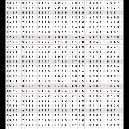
1
3
8
7
6
8
1
7
5
3
8
1
7
5
3
3
9
4
1
5
3
9
4
1
5
2
8
9
7
7
2
8
9
7
7
7
9
4
4
8
7
9
4
4
8
0
9
1
9
1
0
9
1
9
1
6
5
3
6
9
6
5
3
6
9
4
1
2
7
9
4
1
2
7
9
8
9
1
1
2
8
9
1
1
2
1
8
5
9
5
1
8
5
9
5
3
0
6
1
7
3
0
6
1
7
9
4
9
2
2
9
4
9
2
2
0
5
6
3
9
0
5
6
3
9
4
2
3
2
5
4
2
3
2
5
8
4
9
3
3
8
4
9
3
3
7
1
7
8
6
7
1
7
8
6
2
2
1
6
7
2
2
1
6
7
2
4
4
8
3
2
4
4
8
3
5
9
4
5
9
5
9
4
5
9
0
3
1
7
8
0
3
1
7
8
6
4
2
6
8
6
4
2
6
8
1
7
7
3
1
1
7
7
3
1
7
3
2
8
1
7
3
2
8
1
3
9
2
1
3
3
9
2
1
3
4
3
6
1
7
4
3
6
1
7
9
2
4
0
4
9
2
4
0
4
4
0
3
8
2
4
0
3
8
2
5
4
1
4
5
5
4
1
4
5
6
7
9
8
8
6
7
9
8
8
9
4
2
2
4
9
4
2
2
4
1
1
6
8
5
1
1
6
8
5
3
8
4
5
9
3
8
4
5
9
8
1
9
1
1
8
1
9
1
1
5
8
1
9
1
5
8
1
9
1
2
3
1
9
1
2
3
1
9
1
8
4
6
1
7
8
4
6
1
7
1
8
9
9
9
1
8
9
9
9
3
1
2
4
6
3
1
2
4
6
0
3
6
1
7
0
3
6
1
7
5
3
1
4
5
5
3
1
4
5
2
9
8
1
9
2
9
8
1
9
7
5
1
9
1
7
5
1
9
1
8
3
4
9
4
8
3
4
9
4
5
4
1
1
2
5
4
1
1
2
0
7
9
0
9
0
7
9
0
9
8
1
5
9
5
8
1
5
9
5
9
2
0
5
5
9
2
0
5
5
0
7
9
6
6
0
7
9
6
6
3
8
3
2
5
3
8
3
2
5
6
0
9
4
4
6
0
9
4
4
2
3
4
9
4
2
3
4
9
4
6
5
9
4
4
6
5
9
4
4
2
1
5
3
8
2
1
5
3
8
1
6
7
6
4
1
6
7
6
4
1
6
4
4
8
1
6
4
4
8
6
0
0
8
8
6
0
0
8
8
8
3
6
1
7
8
3
6
1
7
3
0
2
9
2
3
0
2
9
2
0
6
5
5
1
0
6
5
5
1
3
2
0
5
5
3
2
0
5
5
0
6
5
9
5
0
6
5
9
5
9
7
8
6
5
9
7
8
6
5
4
9
0
9
9
4
9
0
9
9
3
8
7
9
7
3
8
7
9
7
6
1
9
6
6
6
1
9
6
6
3
8
6
6
3
3
8
6
6
3
7
1
0
4
4
7
1
0
4
4
1
6
8
4
3
1
6
8
4
3
5
5
6
9
6
5
5
6
9
6
8
1
9
6
6
8
1
9
6
6
9
7
7
8
6
9
7
7
8
6
4
6
1
3
4
4
6
1
3
4
5
7
8
0
8
5
7
8
0
8
6
1
6
4
1
6
1
6
4
1
7
5
9
6
6
7
5
9
6
6
4
3
5
3
8
4
3
5
3
8
5
1
1
8
9
5
1
1
8
9
8
6
2
0
2
8
6
2
0
2
4
7
5
7
3
4
7
5
7
3
5
7
2
0
2
5
7
2
0
2
9
8
7
1
8
9
8
7
1
8
6
4
8
2
1
6
4
8
2
1
3
7
1
7
8
3
7
1
7
8
5
8
8
8
7
5
8
8
8
7
4
5
7
3
1
4
5
7
3
1
7
9
2
6
8
7
9
2
6
8
5
7
5
0
5
5
7
5
0
5
3
6
9
2
2
3
6
9
2
2
1
5
2
6
8
1
5
2
6
8
6
5
8
4
3
6
5
8
4
3
8
1
8
3
2
8
1
8
3
2
1
0
4
9
4