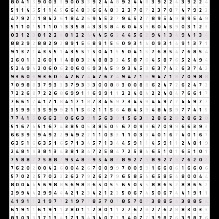
8
0
4
1
5
9
0
0
3
3
9
0
0
3
3
9
2
4
4
8
9
2
4
4
8
3
9
2
2
4
3
9
2
2
4
5
1
1
4
5
5
1
1
4
5
6
6
4
8
3
6
6
4
8
3
2
3
7
0
7
2
3
7
0
7
4
7
9
2
2
4
7
9
2
2
1
8
4
2
6
1
8
4
2
6
9
4
5
2
7
9
4
5
2
7
8
9
5
4
9
8
9
5
4
9
5
1
1
0
1
5
1
1
0
1
3
3
5
8
4
3
3
5
8
4
6
0
4
5
9
6
0
4
5
9
0
3
1
2
3
0
3
1
2
3
8
1
2
2
4
8
1
2
2
4
4
4
5
6
2
4
4
5
6
2
9
4
1
3
4
9
4
1
3
4
8
8
2
9
2
8
8
2
9
2
8
9
1
5
6
8
9
1
5
6
0
9
3
1
4
0
9
3
1
4
9
1
3
7
1
9
1
3
7
1
4
3
5
5
1
4
3
5
5
1
5
0
4
1
5
5
0
4
1
5
7
6
8
5
4
7
6
8
5
4
2
6
0
1
1
2
6
0
1
1
4
8
8
3
2
4
8
8
3
2
4
5
8
7
6
4
5
8
7
6
5
2
4
9
4
5
2
4
9
4
2
0
6
0
6
2
0
6
0
6
9
3
4
5
9
9
3
4
5
9
6
3
7
4
2
6
3
7
4
2
9
3
6
0
6
9
3
6
0
6
4
7
6
7
4
4
7
6
7
4
9
4
7
1
8
9
4
7
1
8
7
0
9
8
8
7
0
9
8
8
3
7
9
3
3
3
7
9
3
3
3
0
0
8
8
3
0
0
8
8
6
2
4
7
2
6
2
4
7
2
7
2
2
6
8
7
2
2
6
8
6
9
9
1
1
6
9
9
1
1
2
2
4
0
4
2
2
4
0
4
7
6
6
1
7
7
6
6
1
7
4
1
7
1
8
4
1
7
1
8
7
3
4
5
9
7
3
4
5
9
4
4
9
7
7
4
4
9
7
7
3
5
9
9
9
3
5
9
9
9
2
1
1
5
6
2
1
1
5
6
4
8
4
5
9
4
8
4
5
9
7
7
4
1
5
7
7
4
1
5
0
6
6
3
9
0
6
6
3
9
1
5
6
3
9
1
5
6
3
9
2
8
6
2
8
2
8
6
2
8
5
1
6
7
4
5
1
6
7
4
3
8
5
0
5
3
8
5
0
5
6
7
0
9
9
6
7
0
9
9
6
6
3
9
3
6
6
3
9
3
9
4
9
2
2
9
4
9
2
2
1
1
0
3
3
1
1
0
3
3
4
0
1
6
7
4
0
1
6
7
6
3
5
1
6
6
3
5
1
6
5
7
1
3
4
5
7
1
3
4
4
5
9
1
1
4
5
9
1
1
2
4
8
1
9
2
4
8
1
9
3
8
1
3
4
3
8
1
3
4
7
2
5
8
4
7
2
5
8
4
6
5
1
0
1
6
5
1
0
1
7
5
8
8
7
7
5
8
8
7
9
5
4
8
3
9
5
4
8
3
8
9
2
7
9
8
9
2
7
9
7
6
2
0
2
7
6
2
0
2
0
0
4
2
6
0
0
4
2
6
7
0
0
9
9
7
0
0
9
9
1
6
6
0
6
1
6
6
0
6
5
7
0
2
2
5
7
0
2
2
2
6
2
7
9
2
6
2
7
9
6
5
8
5
4
6
5
8
5
4
8
0
0
4
4
8
0
0
4
4
5
6
9
8
8
5
6
9
8
8
6
5
0
5
5
6
5
0
5
5
8
8
6
5
2
8
8
6
5
2
2
9
9
4
4
2
9
9
4
4
4
2
1
2
3
4
2
1
2
3
5
0
6
7
4
5
0
6
7
4
4
1
9
1
1
4
1
9
1
1
2
1
9
7
7
2
1
9
7
7
8
5
7
0
7
8
5
7
0
7
3
8
8
5
4
3
8
8
5
4
6
1
9
1
1
6
1
9
1
1
2
8
0
1
1
2
8
0
1
1
2
7
6
2
8
2
7
6
2
8
8
3
0
3
3
8
3
0
3
3
1
7
1
3
4
1
7
1
3
4
3
4
0
7
7
3
4
0
7
7
3
9
8
7
6
3
9
8
7
6