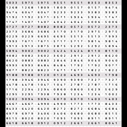
5
0
3
3
6
5
9
7
5
3
5
9
7
5
3
9
5
5
1
6
9
5
5
1
6
8
3
5
3
8
8
3
5
3
8
1
2
6
8
5
1
2
6
8
5
1
8
0
9
9
1
8
0
9
9
0
1
5
7
3
0
1
5
7
3
9
4
7
4
2
9
4
7
4
2
6
0
4
7
2
6
0
4
7
2
9
2
3
3
6
9
2
3
3
6
9
3
8
3
2
9
3
8
3
2
1
1
9
2
2
1
1
9
2
2
3
5
7
1
8
3
5
7
1
8
5
9
3
4
7
5
9
3
4
7
1
7
4
7
2
1
7
4
7
2
1
4
0
7
7
1
4
0
7
7
4
0
4
2
6
4
0
4
2
6
5
0
0
6
6
5
0
0
6
6
0
7
2
7
9
0
7
2
7
9
8
0
8
2
1
8
0
8
2
1
0
5
7
2
9
0
5
7
2
9
2
3
7
3
1
2
3
7
3
1
3
6
8
6
5
3
6
8
6
5
3
1
7
0
7
3
1
7
0
7
2
9
7
5
3
2
9
7
5
3
0
2
2
9
2
0
2
2
9
2
6
6
9
5
5
6
6
9
5
5
5
5
1
3
4
5
5
1
3
4
7
9
9
3
3
7
9
9
3
3
7
6
7
1
8
7
6
7
1
8
5
7
1
7
8
5
7
1
7
8
9
8
1
4
5
9
8
1
4
5
5
9
1
3
4
5
9
1
3
4
3
8
7
5
3
3
8
7
5
3
5
2
9
2
2
5
2
9
2
2
5
8
9
4
4
5
8
9
4
4
9
0
0
2
2
9
0
0
2
2
5
4
2
4
6
5
4
2
4
6
8
1
1
0
1
8
1
1
0
1
9
0
8
2
1
9
0
8
2
1
3
6
0
2
2
3
6
0
2
2
2
9
1
2
3
2
9
1
2
3
8
6
2
0
2
8
6
2
0
2
0
8
8
3
2
0
8
8
3
2
2
8
4
6
1
2
8
4
6
1
9
0
4
0
4
9
0
4
0
4
6
9
9
3
3
6
9
9
3
3
8
4
8
4
3
8
4
8
4
3
1
7
9
2
2
1
7
9
2
2
9
0
7
7
5
9
0
7
7
5
8
8
2
3
5
8
8
2
3
5
7
6
7
1
8
7
6
7
1
8
1
8
2
2
4
1
8
2
2
4
9
1
8
8
7
9
1
8
8
7
0
1
2
0
2
0
1
2
0
2
4
6
9
3
3
4
6
9
3
3
1
7
9
8
8
1
7
9
8
8
3
9
4
6
1
3
9
4
6
1
9
3
9
0
9
9
3
9
0
9
7
3
2
7
9
7
3
2
7
9
4
4
7
8
6
4
4
7
8
6
1
0
4
7
2
1
0
4
7
2
2
7
8
7
6
2
7
8
7
6
1
7
1
6
7
1
7
1
6
7
2
2
9
4
4
2
2
9
4
4
0
8
6
0
6
0
8
6
0
6
5
6
2
9
2
5
6
2
9
2
3
2
9
5
5
3
2
9
5
5
7
9
3
8
2
7
9
3
8
2
1
2
3
4
7
1
2
3
4
7
1
0
0
2
2
1
0
0
2
2
9
0
9
4
4
9
0
9
4
4
6
0
7
0
7
6
0
7
0
7
1
4
0
3
3
1
4
0
3
3
4
6
6
7
4
4
6
6
7
4
4
9
9
0
9
4
9
9
0
9
1
7
7
3
1
1
7
7
3
1
8
4
3
3
6
8
4
3
3
6
6
4
2
0
2
6
4
2
0
2
8
2
7
2
9
8
2
7
2
9
6
6
8
4
3
6
6
8
4
3
6
9
7
9
7
6
9
7
9
7
3
4
0
6
6
3
4
0
6
6
0
6
8
0
8
0
6
8
0
8
8
5
1
5
6
8
5
1
5
6
8
0
2
0
2
8
0
2
0
2
7
0
9
5
5
7
0
9
5
5
8
9
1
1
2
8
9
1
1
2
6
6
1
8
9
6
6
1
8
9
0
9
1
2
3
0
9
1
2
3
2
6
6
1
7
2
6
6
1
7
8
0
4
1
5