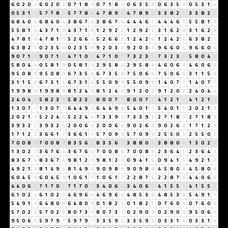
6
0
2
0
2
6
0
2
0
2
0
7
1
8
9
0
7
1
8
9
0
6
3
5
8
0
6
3
5
8
0
5
3
1
4
0
5
3
1
4
5
7
7
8
6
5
7
7
8
6
4
7
8
9
8
4
7
8
9
8
3
3
8
2
1
3
3
8
2
1
6
8
4
0
4
6
8
4
0
4
3
8
6
7
4
3
8
6
7
4
4
4
4
6
1
4
4
4
6
1
5
5
8
1
9
5
5
8
1
9
4
3
7
1
8
4
3
7
1
8
1
2
9
2
2
1
2
9
2
2
3
1
6
2
8
3
1
6
2
8
4
7
8
1
9
4
7
8
1
9
5
2
6
6
3
5
2
6
6
3
1
2
4
2
6
1
2
4
2
6
6
3
8
2
1
6
3
8
2
1
0
2
3
5
8
0
2
3
5
8
9
2
0
3
3
9
2
0
3
3
9
6
6
0
6
9
6
6
0
6
9
0
7
1
8
9
0
7
1
8
4
7
1
0
1
4
7
1
0
1
7
3
2
3
5
7
3
2
3
5
5
8
0
4
4
5
8
0
4
4
0
5
8
1
9
0
5
8
1
9
2
9
5
8
4
2
9
5
8
4
4
6
0
6
6
4
6
0
6
6
9
5
0
8
8
9
5
0
8
8
6
7
3
5
8
6
7
3
5
8
7
5
0
6
6
7
5
0
6
6
3
1
1
5
6
3
1
1
5
6
6
7
3
1
4
6
7
3
1
4
5
5
0
9
9
5
5
0
9
9
1
4
0
7
7
1
4
0
7
7
1
9
9
8
8
1
9
9
8
8
8
1
2
4
6
8
1
2
4
6
9
1
2
0
2
9
1
2
0
2
2
4
0
4
4
2
4
0
4
4
5
8
2
3
5
5
8
2
3
5
8
0
0
7
7
8
0
0
7
7
4
1
2
1
3
4
1
2
1
3
1
3
0
7
7
1
3
0
7
7
6
4
4
9
4
6
4
4
9
4
5
4
0
1
1
5
4
0
1
1
2
0
2
1
3
2
0
2
1
3
5
2
2
4
6
5
2
2
4
6
7
3
3
9
3
7
3
3
9
3
2
7
1
8
9
2
7
1
8
9
3
9
3
2
5
3
9
3
2
5
2
0
0
6
6
2
0
0
6
6
9
0
2
6
8
9
0
2
6
8
1
7
1
2
3
1
7
1
2
3
3
6
6
1
7
3
6
6
1
7
5
7
0
9
9
5
7
0
9
9
2
5
5
0
5
2
5
5
0
5
7
0
0
8
8
7
0
0
8
8
8
3
5
6
2
8
3
5
6
2
3
8
8
0
8
3
8
8
0
8
1
3
0
2
2
1
3
0
2
2
3
6
7
6
4
3
6
7
6
4
7
0
0
8
8
7
0
0
8
8
2
3
6
4
1
2
3
6
4
1
8
3
6
7
4
8
3
6
7
4
9
8
1
2
3
9
8
1
2
3
0
9
4
1
5
0
9
4
1
5
4
9
2
1
3
4
9
2
1
3
8
1
4
9
4
8
1
4
9
4
9
0
9
8
8
9
0
9
8
8
4
5
8
0
8
4
5
8
0
8
6
0
4
5
9
6
0
4
5
9
1
0
6
1
7
1
0
6
1
7
2
2
8
7
6
2
2
8
7
6
4
4
0
6
6
4
4
0
6
6
7
1
7
0
7
7
1
7
0
7
3
4
0
6
6
3
4
0
6
6
4
1
5
5
1
4
1
5
5
1
6
1
0
2
2
6
1
0
2
2
4
6
9
6
6
4
6
9
6
6
4
8
5
3
8
4
8
5
3
8
5
4
9
1
1
5
4
9
1
1
6
4
8
0
8
6
4
8
0
8
0
1
8
2
1
0
1
8
2
1
0
7
6
0
6
0
7
6
0
6
5
7
0
2
2
5
7
0
2
2
8
0
7
3
1
8
0
7
3
1
0
2
9
0
9
0
2
9
0
9
9
5
0
6
6
9
5
0
6
6
5
9
7
9
7
5
9
7
9
7
3
3
5
9
5
3
3
5
9
5
0
3
3
1
4
0
3
3
1
4