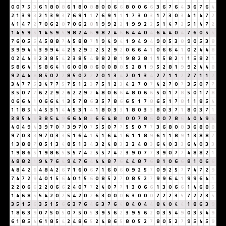
0
0
7
5
3
6
1
8
0
8
6
1
8
0
8
8
0
0
6
6
8
0
0
6
6
3
6
7
6
4
3
6
7
6
4
2
1
3
9
3
2
1
3
9
3
7
6
9
1
1
7
6
9
1
1
1
7
3
0
3
1
7
3
0
3
4
1
4
7
2
4
1
4
7
2
7
0
6
2
8
7
0
6
2
8
1
9
9
2
2
1
9
9
2
2
5
1
4
7
2
5
1
4
7
2
1
4
5
9
5
1
4
5
9
5
9
8
2
4
6
9
8
2
4
6
6
4
4
0
4
6
4
4
0
4
7
6
0
5
5
7
6
0
5
5
4
5
8
8
7
4
5
8
8
7
1
9
4
9
4
1
9
4
9
4
9
0
5
3
8
9
0
5
3
8
3
9
9
4
4
3
9
9
4
4
2
5
2
9
2
2
5
2
9
2
0
6
6
4
1
0
6
6
4
1
0
2
4
4
8
0
2
4
4
8
2
3
8
5
4
2
3
8
5
4
9
8
2
8
1
9
8
2
8
1
1
5
8
2
1
1
5
8
2
1
5
8
6
4
1
5
8
6
4
1
6
0
0
8
8
6
0
0
8
8
5
2
8
1
9
5
2
8
1
9
9
2
4
4
8
9
2
4
4
8
8
5
0
2
2
8
5
0
2
2
2
0
1
3
4
2
0
1
3
4
2
7
1
1
2
2
7
1
1
2
3
4
7
7
5
3
4
7
7
5
7
5
1
2
3
7
5
1
2
3
4
2
7
0
7
4
2
7
0
7
3
5
0
7
7
3
5
0
7
7
6
2
2
9
2
6
2
2
9
2
4
8
0
6
6
4
8
0
6
6
5
0
1
7
8
5
0
1
7
8
0
6
6
4
1
0
6
6
4
1
3
5
7
8
6
3
5
7
8
6
6
5
1
7
8
6
5
1
7
8
1
1
8
5
4
1
1
8
5
4
4
5
3
1
4
4
5
3
1
4
1
8
0
3
3
1
8
0
3
3
8
0
3
7
1
8
0
3
7
1
3
8
5
4
9
3
8
5
4
9
6
6
4
8
3
6
6
4
8
3
0
0
7
8
6
0
0
7
8
6
4
0
4
9
4
4
0
4
9
4
3
9
7
0
7
3
9
7
0
7
5
5
0
7
7
5
5
0
7
7
3
6
8
0
8
3
6
8
0
8
9
7
0
3
3
9
7
0
3
3
5
1
6
4
1
5
1
6
4
1
6
1
1
8
9
6
1
1
8
9
1
3
8
8
7
1
3
8
8
7
8
5
1
3
4
8
5
1
3
4
3
2
4
8
3
3
2
4
8
3
6
4
0
3
3
6
4
0
3
3
1
9
8
6
5
1
9
8
6
5
5
5
7
4
2
5
5
7
4
2
3
9
0
7
7
3
9
0
7
7
4
8
8
2
1
4
8
8
2
1
9
4
7
6
4
9
4
7
6
4
4
4
8
7
6
4
4
8
7
6
8
1
0
6
6
8
1
0
6
6
4
8
4
2
6
4
8
4
2
6
7
1
6
0
6
7
1
6
0
6
0
9
2
5
7
0
9
2
5
7
7
4
7
2
9
7
4
7
2
9
4
0
1
5
6
4
0
1
5
6
0
8
5
2
7
0
8
5
2
7
9
9
6
4
1
9
9
6
4
1
2
2
0
6
6
2
2
0
6
6
2
4
0
7
7
2
4
0
7
7
1
3
0
6
6
1
3
0
6
6
1
4
6
8
5
1
4
6
8
5
5
4
2
0
2
5
4
2
0
2
6
3
0
0
0
6
3
0
0
0
7
2
2
3
5
7
2
2
3
5
3
5
1
5
6
3
5
1
5
6
6
3
7
6
4
6
3
7
6
4
8
4
0
4
4
8
4
0
4
4
1
8
6
3
9
1
8
6
3
9
0
7
5
0
5
0
7
5
0
5
3
9
5
6
2
3
9
5
6
2
0
3
5
4
9
0
3
5
4
9
6
1
8
5
4
6
1
8
5
4
2
4
8
6
5
2
4
8
6
5
8
0
5
2
7
8
0
5
2
7
9
5
4
5
9