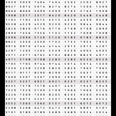
3
0
3
9
3
3
0
3
9
3
7
4
0
4
4
7
4
0
4
4
2
5
0
2
2
2
5
0
2
2
8
9
2
7
9
8
9
2
7
9
5
0
7
4
2
5
0
7
4
2
8
2
7
4
2
8
2
7
4
2
1
3
0
6
6
1
3
0
6
6
8
0
6
6
3
8
0
6
6
3
3
0
9
9
9
3
0
9
9
9
3
7
6
3
9
3
7
6
3
9
1
9
0
8
8
1
9
0
8
8
2
3
1
7
8
2
3
1
7
8
8
4
2
0
2
8
4
2
0
2
5
4
4
8
3
5
4
4
8
3
1
1
0
2
2
1
1
0
2
2
3
5
1
5
6
3
5
1
5
6
4
3
3
0
3
4
3
3
0
3
9
5
3
8
2
9
5
3
8
2
4
5
2
9
2
4
5
2
9
2
9
2
3
0
3
9
2
3
0
3
9
8
4
4
8
9
8
4
4
8
2
8
2
6
8
2
8
2
6
8
0
7
7
6
4
0
7
7
6
4
3
7
6
8
5
3
7
6
8
5
2
8
9
0
9
2
8
9
0
9
7
3
5
6
2
7
3
5
6
2
1
1
3
2
5
1
1
3
2
5
7
0
0
8
8
7
0
0
8
8
2
0
9
6
6
2
0
9
6
6
5
1
2
6
8
5
1
2
6
8
0
1
8
3
2
0
1
8
3
2
8
8
2
5
7
8
8
2
5
7
2
3
3
0
3
2
3
3
0
3
1
7
3
2
5
1
7
3
2
5
7
9
5
5
1
7
9
5
5
1
9
9
1
6
7
9
9
1
6
7
4
1
4
4
8
4
1
4
4
8
2
9
1
3
4
2
9
1
3
4
4
2
9
7
7
4
2
9
7
7
1
2
0
3
3
1
2
0
3
3
5
5
3
9
3
5
5
3
9
3
4
0
0
5
5
4
0
0
5
5
2
3
7
1
8
2
3
7
1
8
6
7
0
2
2
6
7
0
2
2
8
8
2
9
2
8
8
2
9
2
4
9
7
1
8
4
9
7
1
8
5
7
0
8
8
5
7
0
8
8
2
2
8
3
2
2
2
8
3
2
6
5
2
0
2
6
5
2
0
2
1
7
0
5
5
1
7
0
5
5
9
7
4
4
8
9
7
4
4
8
5
0
1
4
5
5
0
1
4
5
1
3
3
0
3
1
3
3
0
3
2
2
3
8
2
2
2
3
8
2
5
8
2
6
8
5
8
2
6
8
7
9
6
5
2
7
9
6
5
2
9
1
1
7
8
9
1
1
7
8
8
2
9
0
9
8
2
9
0
9
3
6
3
7
1
3
6
3
7
1
1
6
0
0
0
1
6
0
0
0
5
3
0
7
7
5
3
0
7
7
2
0
9
6
6
2
0
9
6
6
9
9
7
8
6
9
9
7
8
6
5
2
5
7
3
5
2
5
7
3
6
9
2
1
3
6
9
2
1
3
0
2
3
7
1
0
2
3
7
1
8
3
3
5
8
8
3
3
5
8
7
5
7
8
6
7
5
7
8
6
4
4
0
7
7
4
4
0
7
7
1
9
4
9
4
1
9
4
9
4
7
3
2
9
2
7
3
2
9
2
5
1
0
9
9
5
1
0
9
9
1
0
6
6
3
1
0
6
6
3
3
2
2
6
8
3
2
2
6
8
7
3
0
9
9
7
3
0
9
9
8
2
0
5
5
8
2
0
5
5
9
3
6
0
6
9
3
6
0
6
3
0
7
3
1
3
0
7
3
1
5
2
3
1
4
5
2
3
1
4
1
8
0
0
0
1
8
0
0
0
3
5
5
2
7
3
5
5
2
7
1
3
6
3
9
1
3
6
3
9
5
1
5
1
6
5
1
5
1
6
6
5
7
2
9
6
5
7
2
9
5
2
9
8
8
5
2
9
8
8
0
4
7
2
9
0
4
7
2
9
6
8
9
1
1
6
8
9
1
1
3
1
0
1
1
3
1
0
1
1
0
1
8
9
8
0
1
8
9
8
5
6
8
9
8
5
6
8
9
8
3
0
2
4
6
3
0
2
4
6