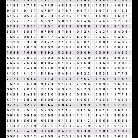
1
5
4
3
7
1
5
4
3
7
2
1
5
1
6
2
1
5
1
6
2
5
4
4
8
2
5
4
4
8
4
1
8
5
4
4
1
8
5
4
4
7
4
5
9
4
7
4
5
9
4
3
5
3
8
4
3
5
3
8
4
0
5
1
6
4
0
5
1
6
9
1
5
7
3
9
1
5
7
3
4
7
8
7
6
4
7
8
7
6
9
6
7
1
8
9
6
7
1
8
6
1
5
2
7
6
1
5
2
7
0
5
3
3
6
0
5
3
3
6
1
2
9
5
5
1
2
9
5
5
1
6
9
7
7
1
6
9
7
7
5
7
5
7
3
5
7
5
7
3
5
0
9
7
7
5
0
9
7
7
6
4
4
6
1
6
4
4
6
1
9
7
5
3
8
9
7
5
3
8
1
3
0
1
1
1
3
0
1
1
6
3
5
8
4
6
3
5
8
4
8
1
6
0
6
8
1
6
0
6
5
3
3
7
1
5
3
3
7
1
8
7
8
6
5
8
7
8
6
5
0
4
2
4
6
0
4
2
4
6
3
4
0
6
6
3
4
0
6
6
8
0
1
7
8
8
0
1
7
8
4
4
9
5
5
4
4
9
5
5
9
4
4
6
1
9
4
4
6
1
5
3
9
0
9
5
3
9
0
9
2
1
2
2
4
2
1
2
2
4
6
0
0
1
1
6
0
0
1
1
0
4
9
5
5
0
4
9
5
5
5
8
0
9
9
5
8
0
9
9
8
1
9
4
4
8
1
9
4
4
0
0
2
7
9
0
0
2
7
9
7
6
9
8
8
7
6
9
8
8
5
2
9
2
2
5
2
9
2
2
0
3
0
9
9
0
3
0
9
9
4
4
5
0
5
4
4
5
0
5
7
8
0
3
3
7
8
0
3
3
0
6
4
8
3
0
6
4
8
3
3
9
0
2
2
3
9
0
2
2
2
6
4
6
1
2
6
4
6
1
8
1
0
4
4
8
1
0
4
4
6
3
6
8
5
6
3
6
8
5
8
3
0
8
8
8
3
0
8
8
5
4
2
8
1
5
4
2
8
1
7
0
1
8
9
7
0
1
8
9
4
5
8
0
8
4
5
8
0
8
4
1
0
1
1
4
1
0
1
1
5
4
8
4
3
5
4
8
4
3
9
5
2
2
4
9
5
2
2
4
2
7
7
3
1
2
7
7
3
1
1
6
1
2
3
1
6
1
2
3
1
7
5
2
7
1
7
5
2
7
9
7
4
7
2
9
7
4
7
2
3
6
7
0
7
3
6
7
0
7
9
1
7
3
1
9
1
7
3
1
7
0
9
6
6
7
0
9
6
6
9
6
9
4
4
9
6
9
4
4
2
0
4
5
9
2
0
4
5
9
6
9
2
9
2
6
9
2
9
2
3
9
8
3
2
3
9
8
3
2
5
4
3
3
6
5
4
3
3
6
9
0
3
0
3
9
0
3
0
3
0
8
3
4
7
0
8
3
4
7
4
7
7
1
8
4
7
7
1
8
5
8
0
8
8
5
8
0
8
8
4
6
0
5
5
4
6
0
5
5
7
4
3
6
9
7
4
3
6
9
9
2
2
2
4
9
2
2
2
4
0
8
4
4
8
0
8
4
4
8
5
1
9
9
9
5
1
9
9
9
6
7
9
8
8
6
7
9
8
8
5
5
9
5
5
5
5
9
5
5
9
1
1
6
7
9
1
1
6
7
1
6
1
4
5
1
6
1
4
5
0
8
1
9
1
0
8
1
9
1
2
0
9
5
5
2
0
9
5
5
1
4
1
3
4
1
4
1
3
4
5
5
9
9
9
5
5
9
9
9
6
6
5
8
4
6
6
5
8
4
6
1
1
2
3
6
1
1
2
3
9
5
6
8
5
9
5
6
8
5
1
1
3
9
3
1
1
3
9
3
7
3
3
1
4
7
3
3
1
4
6
5
1
9
1
6
5
1
9
1
9
1
7
2
9
9
1
7
2
9
3
4
6
8
5
3
4
6
8
5
0
4
3
0
3
0
4
3
0
3
0
1
8
4
3
0
1
8
4
3
0
9
0
7
7
0
9
0
7
7
4
7
0
5
5
4
7
0
5
5
9
5
5
6
2
9
5
5
6
2
7
6
3
6
9