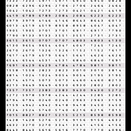
7
3
3
3
6
7
3
3
3
6
5
9
7
1
8
5
9
7
1
8
6
9
5
0
5
6
9
5
0
5
0
8
2
8
1
0
8
2
8
1
6
2
9
6
6
6
2
9
6
6
2
7
0
6
6
2
7
0
6
6
2
4
6
4
1
2
4
6
4
1
1
0
4
2
6
1
0
4
2
6
7
2
7
3
1
7
2
7
3
1
0
4
2
1
3
0
4
2
1
3
4
4
1
9
1
4
4
1
9
1
6
7
8
9
8
6
7
8
9
8
2
0
8
4
3
2
0
8
4
3
6
2
2
3
5
6
2
2
3
5
3
9
7
9
7
3
9
7
9
7
4
1
4
6
1
4
1
4
6
1
8
6
4
3
7
8
6
4
3
7
6
0
1
3
4
6
0
1
3
4
4
5
1
9
1
4
5
1
9
1
8
9
5
8
4
8
9
5
8
4
4
0
4
7
2
4
0
4
7
2
1
9
0
5
5
1
9
0
5
5
3
7
0
1
1
3
7
0
1
1
6
9
1
7
8
6
9
1
7
8
7
7
9
0
9
7
7
9
0
9
9
1
3
3
6
9
1
3
3
6
3
5
5
1
6
3
5
5
1
6
2
7
3
1
4
2
7
3
1
4
3
6
1
5
6
3
6
1
5
6
0
7
0
7
7
0
7
0
7
7
4
8
0
3
3
4
8
0
3
3
4
1
3
0
3
4
1
3
0
3
9
6
5
4
9
9
6
5
4
9
4
0
4
7
2
4
0
4
7
2
7
2
4
5
9
7
2
4
5
9
2
6
7
0
7
2
6
7
0
7
1
3
2
6
8
1
3
2
6
8
1
1
5
2
7
1
1
5
2
7
7
6
1
7
8
7
6
1
7
8
4
5
7
9
7
4
5
7
9
7
5
6
4
1
5
5
6
4
1
5
4
6
2
6
8
4
6
2
6
8
6
5
4
4
8
6
5
4
4
8
4
5
3
1
4
4
5
3
1
4
6
8
4
0
4
6
8
4
0
4
7
6
9
1
1
7
6
9
1
1
6
4
2
9
2
6
4
2
9
2
4
7
8
4
3
4
7
8
4
3
9
8
1
1
2
9
8
1
1
2
1
5
5
8
4
1
5
5
8
4
2
8
2
3
5
2
8
2
3
5
3
0
1
0
1
3
0
1
0
1
3
8
1
4
5
3
8
1
4
5
1
0
2
4
6
1
0
2
4
6
9
0
5
4
9
9
0
5
4
9
3
1
9
5
5
3
1
9
5
5
4
5
7
4
2
4
5
7
4
2
5
0
7
3
1
5
0
7
3
1
4
4
6
0
6
4
4
6
0
6
8
2
1
3
4
8
2
1
3
4
9
6
4
9
4
9
6
4
9
4
6
9
3
0
3
6
9
3
0
3
2
8
0
2
2
2
8
0
2
2
7
3
5
7
3
7
3
5
7
3
2
3
8
3
2
2
3
8
3
2
9
4
3
0
3
9
4
3
0
3
5
2
7
2
9
5
2
7
2
9
5
9
7
8
6
5
9
7
8
6
4
2
4
4
8
4
2
4
4
8
3
2
8
5
4
3
2
8
5
4
6
7
9
4
4
6
7
9
4
4
0
2
4
0
4
0
2
4
0
4
2
9
6
3
9
2
9
6
3
9
3
1
5
9
5
3
1
5
9
5
4
9
4
2
6
4
9
4
2
6
9
4
1
8
9
9
4
1
8
9
3
4
5
0
5
3
4
5
0
5
2
5
2
4
6
2
5
2
4
6
5
7
4
0
4
5
7
4
0
4
6
2
1
6
7
6
2
1
6
7
7
0
1
5
6
7
0
1
5
6
8
8
2
7
9
8
8
2
7
9
5
2
1
5
6
5
2
1
5
6
8
5
9
8
8
8
5
9
8
8
1
4
2
8
1
1
4
2
8
1
5
2
7
6
4
5
2
7
6
4
9
1
5
6
2
9
1
5
6
2
4
6
3
2
5
4
6
3
2
5
3
2
7
0
7
3
2
7
0
7
3
3
4
1
5
3
3
4
1
5
4
1
5
6
2
4
1
5
6
2
8
4
4
3
7
8
4
4
3
7
5
6
1
6
7
5
6
1
6
7
7
7
7
0
7
7
7
7
0
7
4
0
9
6
6