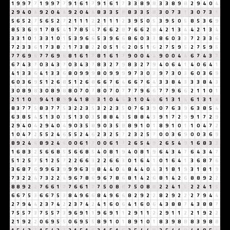
1
9
9
7
7
1
9
9
7
7
9
1
6
1
7
9
1
6
1
7
3
3
8
9
8
3
3
8
9
8
2
9
4
0
4
2
9
4
0
4
9
2
0
4
4
9
2
0
4
4
8
3
3
5
8
8
3
3
5
8
3
0
7
3
1
3
0
7
3
1
5
6
5
2
7
5
6
5
2
7
2
1
1
1
2
2
1
1
1
2
3
9
5
0
5
3
9
5
0
5
8
5
3
6
9
8
5
3
6
9
1
7
8
5
4
1
7
8
5
4
7
6
6
2
8
7
6
6
2
8
4
2
1
3
4
4
2
1
3
4
3
3
1
0
1
3
3
1
0
1
5
3
9
6
6
5
3
9
6
6
8
6
0
3
3
8
6
0
3
3
7
2
3
3
6
7
2
3
3
6
1
7
3
8
2
1
7
3
8
2
2
0
5
1
6
2
0
5
1
6
2
7
5
9
5
2
7
5
9
5
7
7
6
9
6
7
7
6
9
6
8
1
6
1
7
8
1
6
1
7
9
0
0
4
4
9
0
0
4
4
6
7
4
3
7
6
7
4
3
7
0
3
4
3
7
0
3
4
3
7
8
3
2
7
9
8
3
2
7
9
4
0
6
4
1
4
0
6
4
1
4
1
3
3
6
4
1
3
3
6
8
0
9
9
9
8
0
9
9
9
9
7
3
0
3
9
7
3
0
3
6
0
3
6
9
6
0
3
6
9
5
1
2
6
8
5
1
2
6
8
6
6
7
6
4
6
6
7
6
4
3
3
8
4
3
3
3
8
4
3
3
0
8
9
8
3
0
8
9
8
8
0
7
0
7
8
0
7
0
7
7
7
9
6
6
7
7
9
6
6
2
1
1
0
1
2
1
1
0
1
9
4
1
8
9
9
4
1
8
9
3
1
0
4
4
3
1
0
4
4
6
1
3
1
4
6
1
3
1
4
8
3
7
7
5
8
3
7
7
5
3
2
2
3
5
3
2
2
3
5
0
7
6
3
9
0
7
6
3
9
6
3
8
5
4
6
3
8
5
4
5
1
3
0
3
5
1
3
0
3
5
8
8
4
3
5
8
8
4
3
9
1
7
2
9
9
1
7
2
9
2
9
4
0
4
2
9
4
0
4
9
0
3
5
8
9
0
3
5
8
8
9
1
0
1
8
9
1
0
1
1
0
4
7
2
1
0
4
7
2
5
5
2
4
6
5
5
2
4
6
2
3
2
5
7
2
3
2
5
7
0
0
3
6
9
0
0
3
6
9
8
9
2
4
6
8
9
2
4
6
0
0
6
1
7
0
0
6
1
7
2
6
5
4
9
2
6
5
4
9
1
6
8
3
2
1
6
8
3
2
5
6
6
8
5
5
6
6
8
5
4
0
8
1
9
4
0
8
1
9
6
4
3
4
7
6
4
3
4
7
5
1
2
5
7
5
1
2
5
7
2
2
6
6
3
2
2
6
6
3
0
1
6
4
1
0
1
6
4
1
3
6
8
7
6
3
6
8
7
6
9
9
6
3
9
9
9
6
3
9
8
4
4
0
4
8
4
4
0
4
3
1
8
1
9
3
1
8
1
9
7
3
2
2
4
7
3
2
2
4
9
6
7
8
6
9
6
7
8
6
8
1
4
2
6
8
1
4
2
6
8
8
9
2
2
8
8
9
2
2
7
6
6
1
7
7
6
6
1
7
7
5
0
8
8
7
5
0
8
8
2
2
4
1
5
2
2
4
1
5
6
6
7
5
3
6
6
7
5
3
8
4
9
6
6
8
4
9
6
6
8
2
9
2
2
8
2
9
2
2
2
7
9
4
4
2
7
9
4
4
2
3
7
4
2
2
3
7
4
2
4
1
6
0
6
4
1
6
0
6
4
3
8
8
7
4
3
8
8
7
7
5
5
7
3
7
5
5
7
3
9
6
9
1
1
9
6
9
1
1
2
9
1
1
2
2
9
1
1
2
2
1
9
2
2
2
1
9
2
2
0
6
9
5
5
0
6
9
5
5
8
9
1
0
1
8
9
1
0
1
8
3
9
8
8
8
3
9
8
8