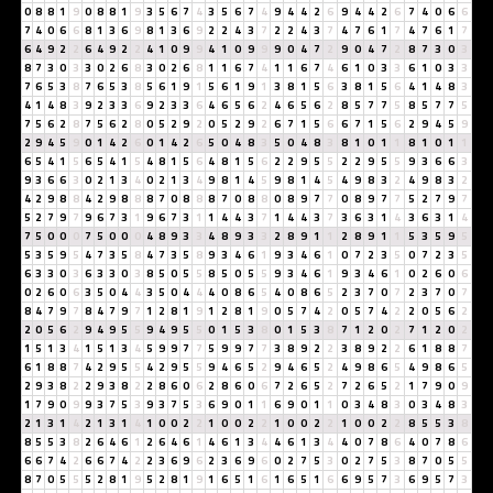
0
8
8
1
9
0
8
8
1
9
3
5
6
7
4
3
5
6
7
4
9
4
4
2
6
9
4
4
2
6
7
4
0
6
6
7
4
0
6
6
8
1
3
6
9
8
1
3
6
9
2
2
4
3
7
2
2
4
3
7
4
7
6
1
7
4
7
6
1
7
6
4
9
2
2
6
4
9
2
2
4
1
0
9
9
4
1
0
9
9
9
0
4
7
2
9
0
4
7
2
8
7
3
0
3
8
7
3
0
3
3
0
2
6
8
3
0
2
6
8
1
1
6
7
4
1
1
6
7
4
6
1
0
3
3
6
1
0
3
3
7
6
5
3
8
7
6
5
3
8
5
6
1
9
1
5
6
1
9
1
3
8
1
5
6
3
8
1
5
6
4
1
4
8
3
4
1
4
8
3
9
2
3
3
6
9
2
3
3
6
4
6
5
6
2
4
6
5
6
2
8
5
7
7
5
8
5
7
7
5
7
5
6
2
8
7
5
6
2
8
0
5
2
9
2
0
5
2
9
2
6
7
1
5
6
6
7
1
5
6
2
9
4
5
9
2
9
4
5
9
0
1
4
2
6
0
1
4
2
6
5
0
4
8
3
5
0
4
8
3
8
1
0
1
1
8
1
0
1
1
6
5
4
1
5
6
5
4
1
5
4
8
1
5
6
4
8
1
5
6
2
2
9
5
5
2
2
9
5
5
9
3
6
6
3
9
3
6
6
3
0
2
1
3
4
0
2
1
3
4
9
8
1
4
5
9
8
1
4
5
4
9
8
3
2
4
9
8
3
2
4
2
9
8
8
4
2
9
8
8
8
7
0
8
8
8
7
0
8
8
0
8
9
7
7
0
8
9
7
7
5
2
7
9
7
5
2
7
9
7
9
6
7
3
1
9
6
7
3
1
1
4
4
3
7
1
4
4
3
7
3
6
3
1
4
3
6
3
1
4
7
5
0
0
0
7
5
0
0
0
4
8
9
3
3
4
8
9
3
3
2
8
9
1
1
2
8
9
1
1
5
3
5
9
5
5
3
5
9
5
4
7
3
5
8
4
7
3
5
8
9
3
4
6
1
9
3
4
6
1
0
7
2
3
5
0
7
2
3
5
6
3
3
0
3
6
3
3
0
3
8
5
0
5
5
8
5
0
5
5
9
3
4
6
1
9
3
4
6
1
0
2
6
0
6
0
2
6
0
6
3
5
0
4
4
3
5
0
4
4
4
0
8
6
5
4
0
8
6
5
2
3
7
0
7
2
3
7
0
7
8
4
7
9
7
8
4
7
9
7
1
2
8
1
9
1
2
8
1
9
0
5
7
4
2
0
5
7
4
2
2
0
5
6
2
2
0
5
6
2
9
4
9
5
5
9
4
9
5
5
0
1
5
3
8
0
1
5
3
8
7
1
2
0
2
7
1
2
0
2
1
5
1
3
4
1
5
1
3
4
5
9
9
7
7
5
9
9
7
7
3
8
9
2
2
3
8
9
2
2
6
1
8
8
7
6
1
8
8
7
4
2
9
5
5
4
2
9
5
5
9
4
6
5
2
9
4
6
5
2
4
9
8
6
5
4
9
8
6
5
2
9
3
8
2
2
9
3
8
2
2
8
6
0
6
2
8
6
0
6
7
2
6
5
2
7
2
6
5
2
1
7
9
0
9
1
7
9
0
9
9
3
7
5
3
9
3
7
5
3
6
9
0
1
1
6
9
0
1
1
0
3
4
8
3
0
3
4
8
3
2
1
3
1
4
2
1
3
1
4
1
0
0
2
2
1
0
0
2
2
1
0
0
2
2
1
0
0
2
2
8
5
5
3
8
8
5
5
3
8
2
6
4
6
1
2
6
4
6
1
4
6
1
3
4
4
6
1
3
4
4
0
7
8
6
4
0
7
8
6
6
6
7
4
2
6
6
7
4
2
2
3
6
9
6
2
3
6
9
6
0
2
7
5
3
0
2
7
5
3
8
7
0
5
5
8
7
0
5
5
5
2
8
1
9
5
2
8
1
9
1
6
5
1
6
1
6
5
1
6
6
9
5
7
3
6
9
5
7
3