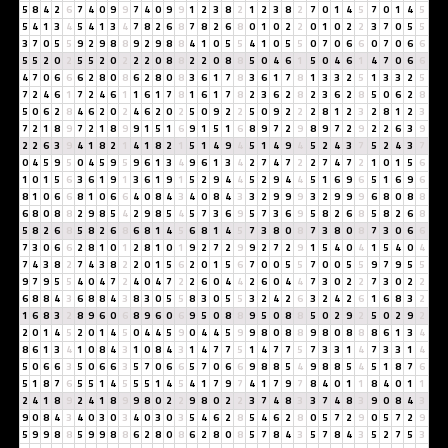
5
8
4
2
6
7
4
0
9
9
7
4
0
9
9
1
2
3
8
2
1
2
3
8
2
7
0
1
4
5
7
0
1
4
5
5
4
1
3
4
5
4
1
3
4
7
8
2
6
8
7
8
2
6
8
0
1
0
2
2
0
1
0
2
2
3
7
0
5
5
3
7
0
5
5
9
2
9
8
8
9
2
9
8
8
4
1
0
5
5
4
1
0
5
5
0
7
0
6
6
0
7
0
6
6
5
5
2
0
2
5
5
2
0
2
2
2
0
8
8
2
2
0
8
8
5
0
4
6
1
5
0
4
6
1
4
7
0
6
6
4
7
0
6
6
6
2
8
0
8
6
2
8
0
8
3
6
1
7
8
3
6
1
7
8
1
3
3
2
5
1
3
3
2
5
7
2
4
6
1
7
2
4
6
1
1
6
1
7
8
1
6
1
7
8
2
3
6
2
8
2
3
6
2
8
5
0
6
2
8
5
0
6
2
8
4
6
2
0
2
4
6
2
0
2
5
0
9
2
2
5
0
9
2
2
2
8
1
2
3
2
8
1
2
3
7
2
1
8
9
7
2
1
8
9
9
1
5
1
6
9
1
5
1
6
8
9
7
2
9
8
9
7
2
9
2
2
6
3
9
2
2
6
3
9
4
1
8
2
1
4
1
8
2
1
5
1
4
9
4
5
1
4
9
4
5
2
4
3
7
5
2
4
3
7
0
4
5
9
5
0
4
5
9
5
9
6
1
3
4
9
6
1
3
4
2
7
4
7
2
2
7
4
7
2
1
0
1
5
6
1
0
1
5
6
3
6
1
9
1
3
6
1
9
1
5
2
9
4
4
5
2
9
4
4
5
1
6
9
6
5
1
6
9
6
8
1
0
6
6
8
1
0
6
6
4
0
8
4
3
4
0
8
4
3
3
2
9
9
9
3
2
9
9
9
6
8
0
8
8
6
8
0
8
8
2
9
8
5
4
2
9
8
5
4
5
7
3
6
9
5
7
3
6
9
5
8
2
6
8
5
8
2
6
8
5
8
2
6
8
5
8
2
6
8
6
8
1
4
5
6
8
1
4
5
7
3
8
0
8
7
3
8
0
8
7
3
0
6
6
7
3
0
6
6
2
8
1
0
1
2
8
1
0
1
9
2
7
2
9
9
2
7
2
9
1
5
4
0
4
1
5
4
0
4
7
4
3
8
2
7
4
3
8
2
2
0
1
5
6
2
0
1
5
6
7
0
0
5
5
7
0
0
5
5
9
7
9
5
5
9
7
9
5
5
4
0
4
7
2
4
0
4
7
2
2
6
0
4
4
2
6
0
4
4
7
3
0
2
2
7
3
0
2
2
6
8
8
4
3
6
8
8
4
3
8
3
0
5
5
8
3
0
5
5
3
2
4
2
6
3
2
4
2
6
1
6
8
3
2
1
6
8
3
2
8
9
6
0
6
8
9
6
0
6
9
5
0
8
8
9
5
0
8
8
5
0
2
9
2
5
0
2
9
2
2
0
1
4
5
2
0
1
4
5
0
4
4
5
9
0
4
4
5
9
9
8
0
8
8
9
8
0
8
8
8
6
1
3
4
8
6
1
3
4
1
0
8
4
3
1
0
8
4
3
1
4
7
7
5
1
4
7
7
5
7
3
3
1
4
7
3
3
1
4
5
0
6
6
3
5
0
6
6
3
5
7
0
6
6
5
7
0
6
6
9
8
8
5
4
9
8
8
5
4
5
1
8
7
6
5
1
8
7
6
5
5
1
4
5
5
5
1
4
5
4
1
7
9
7
4
1
7
9
7
8
4
0
1
1
8
4
0
1
1
2
4
1
8
9
2
4
1
8
9
9
8
0
2
2
9
8
0
2
2
3
7
4
8
3
3
7
4
8
3
9
0
8
4
3
9
0
8
4
3
4
0
3
0
3
4
0
3
0
3
5
4
6
2
8
5
4
6
2
8
0
5
7
2
9
0
5
7
2
9
5
9
9
8
8
5
9
9
8
8
6
2
8
0
8
6
2
8
0
8
5
7
8
4
3
5
7
8
4
3
5
2
7
5
3