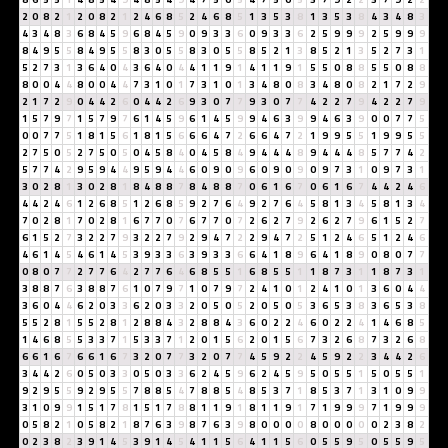
2
0
8
2
1
2
0
8
2
1
2
4
6
8
5
2
4
6
8
5
1
3
5
3
8
1
3
5
3
8
4
3
4
8
3
4
3
4
8
3
6
8
4
5
9
6
8
4
5
9
0
9
3
3
6
0
9
3
3
6
2
5
9
9
9
2
5
9
9
9
8
4
9
5
5
8
4
9
5
5
8
3
0
5
5
8
3
0
5
5
8
5
2
1
3
8
5
2
1
3
5
2
7
3
1
5
2
7
3
1
3
6
4
0
4
3
6
4
0
4
4
1
1
9
1
4
1
1
9
1
5
5
0
8
8
5
5
0
8
8
8
0
0
4
4
8
0
0
4
4
7
3
1
0
1
7
3
1
0
1
3
4
8
0
8
3
4
8
0
8
2
1
7
2
9
2
1
7
2
9
0
4
4
2
6
0
4
4
2
6
9
3
0
7
7
9
3
0
7
7
4
2
2
7
9
4
2
2
7
9
1
5
7
9
7
1
5
7
9
7
6
1
4
5
9
6
1
4
5
9
9
4
6
3
9
9
4
6
3
9
0
0
7
7
5
0
0
7
7
5
1
8
1
5
6
1
8
1
5
6
6
6
4
7
2
6
6
4
7
2
1
9
9
5
5
1
9
9
5
5
2
7
5
0
5
2
7
5
0
5
0
4
5
8
4
0
4
5
8
4
9
4
4
4
8
9
4
4
4
8
5
7
7
4
2
5
7
7
4
2
9
5
9
4
4
9
5
9
4
4
6
0
9
0
9
6
0
9
0
9
0
9
7
3
1
0
9
7
3
1
3
0
2
8
1
3
0
2
8
1
8
4
8
8
7
8
4
8
8
7
0
6
1
6
7
0
6
1
6
7
4
4
2
4
6
4
4
2
4
6
1
2
6
8
5
1
2
6
8
5
9
2
7
6
4
9
2
7
6
4
5
8
1
3
4
5
8
1
3
4
7
0
2
8
1
7
0
2
8
1
6
7
7
0
7
6
7
7
0
7
2
6
2
7
9
2
6
2
7
9
6
1
5
2
7
6
1
5
2
7
3
2
2
7
9
3
2
2
7
9
2
9
4
7
2
2
9
4
7
2
5
1
2
4
6
5
1
2
4
6
4
6
1
4
5
4
6
1
4
5
3
9
3
3
6
3
9
3
3
6
6
4
1
8
9
6
4
1
8
9
0
8
0
7
7
0
8
0
7
7
2
7
7
6
4
2
7
7
6
4
6
8
5
5
1
6
8
5
5
1
1
8
7
3
1
1
8
7
3
1
3
8
8
7
6
3
8
8
7
6
1
0
7
9
7
1
0
7
9
7
2
4
1
0
1
2
4
1
0
1
3
6
0
4
4
3
6
0
4
4
6
2
0
3
3
6
2
0
3
3
2
0
5
0
5
2
0
5
0
5
3
6
5
3
8
3
6
5
3
8
5
5
2
8
1
5
5
2
8
1
2
8
8
4
3
2
8
8
4
3
6
0
2
2
4
6
0
2
2
4
1
4
6
8
5
1
4
6
8
5
5
3
3
7
1
5
3
3
7
1
2
0
1
5
6
2
0
1
5
6
7
3
2
6
8
7
3
2
6
8
6
6
1
6
7
6
6
1
6
7
3
2
0
7
7
3
2
0
7
7
4
5
9
2
2
4
5
9
2
2
3
4
4
2
6
3
4
4
2
6
0
5
0
3
3
0
5
0
3
3
6
2
4
5
9
6
2
4
5
9
5
0
5
5
1
5
0
5
5
1
9
2
9
5
5
9
2
9
5
5
7
8
8
5
4
7
8
8
5
4
8
5
3
7
1
8
5
3
7
1
3
1
0
9
9
3
1
0
9
9
1
5
1
7
8
1
5
1
7
8
8
1
1
9
1
8
1
1
9
1
7
1
9
9
9
7
1
9
9
9
0
5
8
2
1
0
5
8
2
1
8
7
6
3
9
8
7
6
3
9
8
0
0
0
0
8
0
0
0
0
0
2
3
8
2
0
2
3
8
2
3
9
1
4
5
3
9
1
4
5
4
1
1
5
6
4
1
1
5
6
0
5
5
9
5
0
5
5
9
5