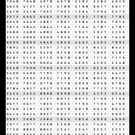
7
0
4
8
3
7
0
4
8
3
4
0
7
8
6
4
0
7
8
6
3
2
8
2
1
3
2
8
2
1
4
6
2
0
2
4
6
2
0
2
4
1
2
1
3
4
1
2
1
3
4
1
8
8
7
4
1
8
8
7
6
6
1
7
8
6
6
1
7
8
2
4
1
8
9
2
4
1
8
9
7
0
3
5
8
7
0
3
5
8
1
3
9
4
4
1
3
9
4
4
3
3
7
3
1
3
3
7
3
1
6
6
6
3
9
6
6
6
3
9
3
7
9
2
2
3
7
9
2
2
7
7
8
5
4
7
7
8
5
4
4
0
4
9
4
4
0
4
9
4
2
8
6
1
7
2
8
6
1
7
2
3
8
4
3
2
3
8
4
3
7
6
1
3
4
7
6
1
3
4
3
8
4
4
8
3
8
4
4
8
1
1
6
4
1
1
1
6
4
1
4
7
8
7
6
4
7
8
7
6
2
6
8
0
8
2
6
8
0
8
4
8
8
2
1
4
8
8
2
1
5
9
3
1
4
5
9
3
1
4
2
2
5
3
8
2
2
5
3
8
0
0
0
9
9
0
0
0
9
9
7
9
3
6
9
7
9
3
6
9
1
6
2
8
1
1
6
2
8
1
6
6
9
9
9
6
6
9
9
9
4
8
4
0
4
4
8
4
0
4
4
4
6
2
8
4
4
6
2
8
7
8
9
2
2
7
8
9
2
2
5
2
0
1
1
5
2
0
1
1
2
7
2
0
2
2
7
2
0
2
8
4
2
2
4
8
4
2
2
4
9
5
2
9
2
9
5
2
9
2
9
2
3
8
2
9
2
3
8
2
1
8
0
5
5
1
8
0
5
5
9
2
8
1
9
9
2
8
1
9
5
1
1
0
1
5
1
1
0
1
3
8
7
8
6
3
8
7
8
6
7
1
7
6
4
7
1
7
6
4
5
9
9
9
9
5
9
9
9
9
0
6
0
4
4
0
6
0
4
4
4
5
0
5
5
4
5
0
5
5
5
3
4
8
3
5
3
4
8
3
7
3
0
0
0
7
3
0
0
0
4
5
5
1
6
4
5
5
1
6
6
5
2
0
2
6
5
2
0
2
5
4
0
6
6
5
4
0
6
6
1
1
9
5
5
1
1
9
5
5
2
6
3
5
8
2
6
3
5
8
4
4
7
0
7
4
4
7
0
7
3
3
9
2
2
3
3
9
2
2
7
2
5
8
4
7
2
5
8
4
8
9
5
6
2
8
9
5
6
2
7
9
1
0
1
7
9
1
0
1
0
7
7
8
6
0
7
7
8
6
6
9
3
9
3
6
9
3
9
3
9
7
8
4
3
9
7
8
4
3
4
9
2
7
9
4
9
2
7
9
3
3
0
8
8
3
3
0
8
8
7
7
2
3
5
7
7
2
3
5
2
4
2
4
6
2
4
2
4
6
8
9
9
8
8
8
9
9
8
8
4
2
3
2
5
4
2
3
2
5
0
5
4
4
8
0
5
4
4
8
2
1
3
1
4
2
1
3
1
4
8
9
1
5
6
8
9
1
5
6
5
7
6
6
3
5
7
6
6
3
0
6
1
7
8
0
6
1
7
8
1
8
3
5
8
1
8
3
5
8
7
1
9
3
3
7
1
9
3
3
4
7
6
0
6
4
7
6
0
6
3
2
8
7
6
3
2
8
7
6
6
0
1
8
9
6
0
1
8
9
6
6
2
0
2
6
6
2
0
2
0
4
2
4
6
0
4
2
4
6
9
9
2
7
9
9
9
2
7
9
5
5
5
7
3
5
5
5
7
3
0
9
9
1
1
0
9
9
1
1
2
6
8
3
2
2
6
8
3
2
1
8
5
6
2
1
8
5
6
2
4
0
9
9
9
4
0
9
9
9
2
0
7
7
5
2
0
7
7
5
5
3
6
8
5
5
3
6
8
5
7
4
0
5
5
7
4
0
5
5
7
7
2
0
2
7
7
2
0
2
8
8
3
3
6
8
8
3
3
6
2
3
4
1
5
2
3
4
1
5
3
5
5
1
6
3
5
5
1
6
9
3
6
6
3
9
3
6
6
3
0
4
0
8
8
0
4
0
8
8
5
0
9
3
3
5
0
9
3
3
2
6
6
3
9