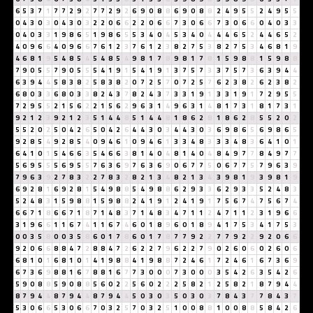
6
5
3
7
1
7
7
2
9
2
7
7
2
9
2
6
9
0
8
8
6
9
0
8
8
2
4
9
5
5
2
4
9
5
5
0
4
3
0
3
0
4
3
0
3
2
2
0
6
6
2
2
0
6
6
7
3
0
6
6
7
3
0
6
6
0
4
0
3
3
0
4
0
3
3
1
9
8
6
5
1
9
8
6
5
5
3
4
0
4
5
3
4
0
4
4
4
6
5
2
4
4
6
5
2
4
0
9
6
6
4
0
9
6
6
7
6
1
2
3
7
6
1
2
3
8
2
7
5
3
8
2
7
5
3
4
6
8
1
9
4
6
8
1
9
5
4
8
5
4
5
4
8
5
4
9
8
1
7
8
9
8
1
7
8
1
5
9
8
8
1
5
9
8
8
7
9
0
5
5
7
9
0
5
5
5
4
1
9
1
5
4
1
9
1
3
7
5
7
3
3
7
5
7
3
6
3
9
4
4
6
3
9
4
4
5
8
3
8
2
5
8
3
8
2
0
7
2
5
7
0
7
2
5
7
6
2
3
8
2
6
2
3
8
2
6
8
0
3
3
6
8
0
3
3
8
2
4
3
7
8
2
4
3
7
3
3
1
9
1
3
3
1
9
1
7
2
9
5
5
7
2
9
5
5
2
1
5
6
2
2
1
5
6
2
9
6
3
1
4
9
6
3
1
4
8
1
7
3
1
8
1
7
3
1
9
2
1
2
3
9
2
1
2
3
5
1
4
4
8
5
1
4
4
8
1
8
6
2
8
1
8
6
2
8
5
5
2
0
2
5
5
2
0
2
5
0
4
2
6
5
0
4
2
6
4
4
3
0
3
4
4
3
0
3
6
9
8
6
5
6
9
8
6
5
9
2
8
5
4
9
2
8
5
4
0
9
4
6
1
0
9
4
6
1
3
3
4
8
3
3
3
4
8
3
6
4
1
0
1
6
4
1
0
1
5
4
6
6
3
5
4
6
6
3
8
1
4
0
4
8
1
4
0
4
8
4
9
7
7
8
4
9
7
7
5
6
9
5
5
5
6
9
5
5
7
6
3
6
9
7
6
3
6
9
0
6
7
7
5
0
6
7
7
5
7
9
6
3
9
7
9
6
3
9
2
7
8
3
2
2
7
8
3
2
8
2
1
3
4
8
2
1
3
4
3
9
8
1
9
3
9
8
1
9
6
9
2
8
1
6
9
2
8
1
5
4
9
8
8
5
4
9
8
8
6
2
9
3
3
6
2
9
3
3
5
2
4
8
3
5
2
4
8
3
1
5
9
8
8
1
5
9
8
8
2
4
1
9
1
2
4
1
9
1
7
5
6
7
4
7
5
6
7
4
6
6
7
1
8
6
6
7
1
8
7
1
4
8
3
7
1
4
8
3
4
7
1
1
2
4
7
1
1
2
3
1
9
6
6
3
1
9
6
6
1
1
6
7
4
1
1
6
7
4
6
0
1
8
9
6
0
1
8
9
4
1
7
5
3
4
1
7
5
3
0
0
3
5
8
0
0
3
5
8
6
0
1
7
8
6
0
1
7
8
7
7
9
2
2
7
7
9
2
2
9
2
0
6
6
9
2
0
6
6
8
8
4
7
2
8
8
4
7
2
6
2
2
7
9
6
2
2
7
9
0
2
6
0
6
0
2
6
0
6
6
8
1
0
1
6
8
1
0
1
4
1
9
8
8
4
1
9
8
8
7
2
4
6
1
7
2
4
6
1
6
7
3
6
9
6
7
3
6
9
8
8
1
6
7
8
8
1
6
7
7
3
0
0
0
7
3
0
0
0
3
5
4
2
6
3
5
4
2
6
5
9
0
8
8
5
9
0
8
8
5
6
0
2
2
5
6
0
2
2
2
5
8
2
1
2
5
8
2
1
8
7
9
4
4
8
7
9
4
4
8
7
9
4
4
8
7
9
4
4
5
0
3
0
3
5
0
3
0
3
7
8
4
3
7
7
8
4
3
7
5
3
0
6
6
5
3
0
6
6
7
0
3
2
5
7
0
3
2
5
1
0
0
8
8
1
0
0
8
8
5
8
4
2
6