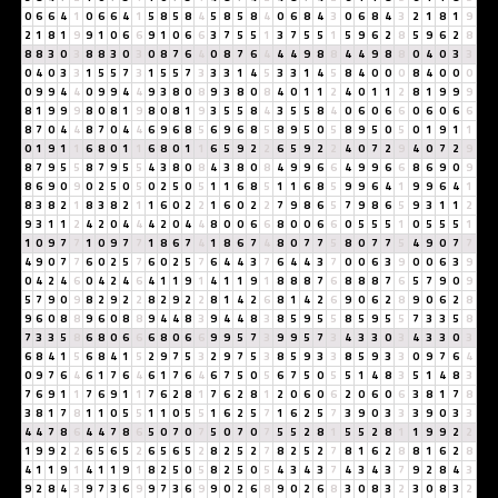
0
6
6
4
1
0
6
6
4
1
5
8
5
8
4
5
8
5
8
4
0
6
8
4
3
0
6
8
4
3
2
1
8
1
9
2
1
8
1
9
9
1
0
6
6
9
1
0
6
6
3
7
5
5
1
3
7
5
5
1
5
9
6
2
8
5
9
6
2
8
8
8
3
0
3
8
8
3
0
3
0
8
7
6
4
0
8
7
6
4
4
4
9
8
8
4
4
9
8
8
0
4
0
3
3
0
4
0
3
3
1
5
5
7
3
1
5
5
7
3
3
3
1
4
5
3
3
1
4
5
8
4
0
0
0
8
4
0
0
0
0
9
9
4
4
0
9
9
4
4
9
3
8
0
8
9
3
8
0
8
4
0
1
1
2
4
0
1
1
2
8
1
9
9
9
8
1
9
9
9
8
0
8
1
9
8
0
8
1
9
3
5
5
8
4
3
5
5
8
4
0
6
0
6
6
0
6
0
6
6
8
7
0
4
4
8
7
0
4
4
6
9
6
8
5
6
9
6
8
5
8
9
5
0
5
8
9
5
0
5
0
1
9
1
1
0
1
9
1
1
6
8
0
1
1
6
8
0
1
1
6
5
9
2
2
6
5
9
2
2
4
0
7
2
9
4
0
7
2
9
8
7
9
5
5
8
7
9
5
5
4
3
8
0
8
4
3
8
0
8
4
9
9
6
6
4
9
9
6
6
8
6
9
0
9
8
6
9
0
9
0
2
5
0
5
0
2
5
0
5
1
1
6
8
5
1
1
6
8
5
9
9
6
4
1
9
9
6
4
1
8
3
8
2
1
8
3
8
2
1
1
6
0
2
2
1
6
0
2
2
7
9
8
6
5
7
9
8
6
5
9
3
1
1
2
9
3
1
1
2
4
2
0
4
4
4
2
0
4
4
8
0
0
6
6
8
0
0
6
6
0
5
5
5
1
0
5
5
5
1
1
0
9
7
7
1
0
9
7
7
1
8
6
7
4
1
8
6
7
4
8
0
7
7
5
8
0
7
7
5
4
9
0
7
7
4
9
0
7
7
6
0
2
5
7
6
0
2
5
7
6
4
4
3
7
6
4
4
3
7
0
0
6
3
9
0
0
6
3
9
0
4
2
4
6
0
4
2
4
6
4
1
1
9
1
4
1
1
9
1
8
8
8
7
6
8
8
8
7
6
5
7
9
0
9
5
7
9
0
9
8
2
9
2
2
8
2
9
2
2
8
1
4
2
6
8
1
4
2
6
9
0
6
2
8
9
0
6
2
8
9
6
0
8
8
9
6
0
8
8
9
4
4
8
3
9
4
4
8
3
8
5
9
5
5
8
5
9
5
5
7
3
3
5
8
7
3
3
5
8
6
8
0
6
6
6
8
0
6
6
9
9
5
7
3
9
9
5
7
3
4
3
3
0
3
4
3
3
0
3
6
8
4
1
5
6
8
4
1
5
2
9
7
5
3
2
9
7
5
3
8
5
9
3
3
8
5
9
3
3
0
9
7
6
4
0
9
7
6
4
6
1
7
6
4
6
1
7
6
4
6
7
5
0
5
6
7
5
0
5
5
1
4
8
3
5
1
4
8
3
7
6
9
1
1
7
6
9
1
1
7
6
2
8
1
7
6
2
8
1
2
0
6
0
6
2
0
6
0
6
3
8
1
7
8
3
8
1
7
8
1
1
0
5
5
1
1
0
5
5
1
6
2
5
7
1
6
2
5
7
3
9
0
3
3
3
9
0
3
3
4
4
7
8
6
4
4
7
8
6
5
0
7
0
7
5
0
7
0
7
5
5
2
8
1
5
5
2
8
1
1
9
9
2
2
1
9
9
2
2
6
5
6
5
2
6
5
6
5
2
8
2
5
2
7
8
2
5
2
7
8
1
6
2
8
8
1
6
2
8
4
1
1
9
1
4
1
1
9
1
8
2
5
0
5
8
2
5
0
5
4
3
4
3
7
4
3
4
3
7
9
2
8
4
3
9
2
8
4
3
9
7
3
6
9
9
7
3
6
9
9
0
2
6
8
9
0
2
6
8
3
0
8
3
2
3
0
8
3
2