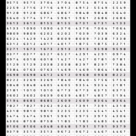
9
5
7
5
3
9
5
7
5
3
3
7
0
4
4
3
7
0
4
4
8
7
5
4
9
8
7
5
4
9
2
2
5
9
5
2
2
5
9
5
2
7
1
6
7
2
7
1
6
7
4
9
1
2
3
4
9
1
2
3
5
5
4
9
4
5
5
4
9
4
9
1
2
8
1
9
1
2
8
1
6
8
6
7
4
6
8
6
7
4
9
8
4
8
3
9
8
4
8
3
5
6
4
0
4
5
6
4
0
4
5
7
7
4
2
5
7
7
4
2
5
9
6
1
7
5
9
6
1
7
2
6
8
6
5
2
6
8
6
5
3
6
1
3
4
3
6
1
3
4
8
1
5
5
1
8
1
5
5
1
6
7
3
1
4
6
7
3
1
4
4
1
3
3
6
4
1
3
3
6
1
0
9
0
9
1
0
9
0
9
4
3
7
6
4
4
3
7
6
4
7
0
6
4
1
7
0
6
4
1
9
8
0
9
9
9
8
0
9
9
6
2
0
2
2
6
2
0
2
2
7
0
3
9
3
7
0
3
9
3
6
3
2
4
6
6
3
2
4
6
1
4
2
9
2
1
4
2
9
2
8
0
0
9
9
8
0
0
9
9
7
3
3
8
2
7
3
3
8
2
6
3
1
2
3
6
3
1
2
3
4
0
1
7
8
4
0
1
7
8
1
8
7
5
3
1
8
7
5
3
3
2
7
1
8
3
2
7
1
8
1
6
7
3
1
1
6
7
3
1
2
9
1
3
4
2
9
1
3
4
9
5
9
8
8
9
5
9
8
8
0
3
7
7
5
0
3
7
7
5
6
5
2
7
9
6
5
2
7
9
4
2
9
1
1
4
2
9
1
1
0
9
7
4
2
0
9
7
4
2
6
0
1
8
9
6
0
1
8
9
1
4
2
7
9
1
4
2
7
9
0
7
8
1
9
0
7
8
1
9
5
1
2
9
2
5
1
2
9
2
2
0
3
8
2
2
0
3
8
2
8
2
9
7
7
8
2
9
7
7
7
3
8
4
3
7
3
8
4
3
0
7
6
3
9
0
7
6
3
9
1
4
6
9
6
1
4
6
9
6
1
8
6
4
1
1
8
6
4
1
0
6
9
8
8
0
6
9
8
8
4
6
1
2
3
4
6
1
2
3
0
9
6
8
5
0
9
6
8
5
8
2
2
2
4
8
2
2
2
4
3
2
6
9
6
3
2
6
9
6
7
8
4
0
4
7
8
4
0
4
5
7
5
6
2
5
7
5
6
2
5
8
4
8
3
5
8
4
8
3
4
6
0
5
5
4
6
0
5
5
9
3
5
4
9
9
3
5
4
9
2
1
8
1
9
2
1
8
1
9
1
0
1
0
1
1
0
1
0
1
6
7
7
3
1
6
7
7
3
1
6
3
7
5
3
6
3
7
5
3
3
6
0
2
2
3
6
0
2
2
0
6
3
9
3
0
6
3
9
3
4
8
5
7
3
4
8
5
7
3
5
1
9
4
4
5
1
9
4
4
8
6
8
5
4
8
6
8
5
4
2
6
0
9
9
2
6
0
9
9
8
3
6
4
1
8
3
6
4
1
7
8
2
7
9
7
8
2
7
9
9
2
6
2
8
9
2
6
2
8
7
3
9
1
1
7
3
9
1
1
4
3
1
8
9
4
3
1
8
9
9
8
1
0
1
9
8
1
0
1
3
2
3
5
8
3
2
3
5
8
4
5
4
1
5
4
5
4
1
5
5
4
7
4
2
5
4
7
4
2
5
9
6
1
7
5
9
6
1
7
3
9
7
5
3
3
9
7
5
3
4
3
0
6
6
4
3
0
6
6
8
7
5
8
4
8
7
5
8
4
1
1
8
5
4
1
1
8
5
4
6
4
8
5
4
6
4
8
5
4
8
1
0
6
6
8
1
0
6
6
4
0
4
8
3
4
0
4
8
3
5
7
9
1
1
5
7
9
1
1
9
3
7
9
7
9
3
7
9
7
3
5
1
3
4
3
5
1
3
4
9
6
7
2
9
9
6
7
2
9
4
4
6
7
4
4
4
6
7
4