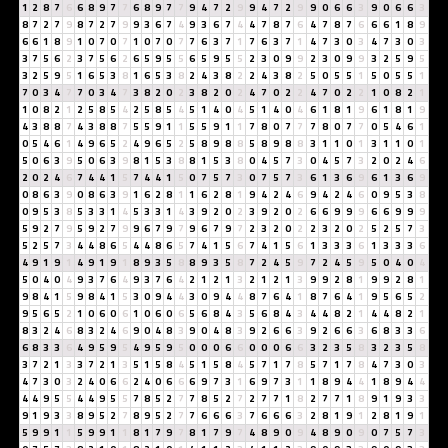
1
2
8
7
6
6
8
9
7
7
6
8
9
7
7
9
4
7
2
9
9
4
7
2
9
9
0
6
6
3
9
0
6
6
3
8
7
2
7
9
8
7
2
7
9
9
3
6
7
4
9
3
6
7
4
4
7
8
7
6
4
7
8
7
6
6
6
1
8
9
6
6
1
8
9
1
0
7
0
7
1
0
7
0
7
7
6
3
7
1
7
6
3
7
1
4
7
3
0
3
4
7
3
0
3
3
7
5
6
2
3
7
5
6
2
6
5
9
5
5
6
5
9
5
5
2
3
0
9
9
2
3
0
9
9
3
2
5
9
5
3
2
5
9
5
1
6
5
3
8
1
6
5
3
8
2
4
3
8
2
2
4
3
8
2
5
0
5
5
1
5
0
5
5
1
7
0
3
4
7
7
0
3
4
7
3
8
2
0
2
3
8
2
0
2
4
7
0
2
2
4
7
0
2
2
1
0
8
2
1
1
0
8
2
1
2
5
8
5
4
2
5
8
5
4
5
1
4
0
4
5
1
4
0
4
6
1
8
1
9
6
1
8
1
9
4
3
8
8
7
4
3
8
8
7
5
5
9
1
1
5
5
9
1
1
7
8
0
7
7
7
8
0
7
7
0
5
4
6
1
0
5
4
6
1
4
9
6
5
2
4
9
6
5
2
5
8
9
8
8
5
8
9
8
8
3
1
1
0
1
3
1
1
0
1
5
0
6
3
9
5
0
6
3
9
8
1
5
3
8
8
1
5
3
8
0
4
5
7
3
0
4
5
7
3
2
0
2
4
6
2
0
2
4
6
7
4
4
1
5
7
4
4
1
5
0
7
5
7
3
0
7
5
7
3
6
1
3
6
9
6
1
3
6
9
0
8
6
3
9
0
8
6
3
9
1
6
2
8
1
1
6
2
8
1
9
4
2
4
6
9
4
2
4
6
0
9
5
3
8
0
9
5
3
8
5
3
3
1
4
5
3
3
1
4
3
9
2
0
2
3
9
2
0
2
6
6
9
9
9
6
6
9
9
9
5
9
2
7
9
5
9
2
7
9
9
6
7
9
7
9
6
7
9
7
2
3
2
0
2
2
3
2
0
2
5
2
5
7
3
5
2
5
7
3
4
4
8
6
5
4
4
8
6
5
7
4
1
5
6
7
4
1
5
6
1
3
3
3
6
1
3
3
3
6
4
9
1
9
1
4
9
1
9
1
8
9
3
5
8
8
9
3
5
8
7
2
4
5
9
7
2
4
5
9
5
0
4
0
4
5
0
4
0
4
9
3
7
6
4
9
3
7
6
4
2
1
2
1
3
2
1
2
1
3
9
9
2
8
1
9
9
2
8
1
9
8
4
1
5
9
8
4
1
5
3
0
9
4
4
3
0
9
4
4
8
7
6
4
1
8
7
6
4
1
9
5
6
5
2
9
5
6
5
2
1
0
6
0
6
1
0
6
0
6
5
6
8
4
3
5
6
8
4
3
4
4
8
2
1
4
4
8
2
1
8
3
2
4
6
8
3
2
4
6
9
0
4
8
3
9
0
4
8
3
9
2
6
6
3
9
2
6
6
3
6
8
3
3
6
6
8
3
3
6
4
9
5
9
5
4
9
5
9
5
0
0
0
6
6
0
0
0
6
6
3
2
3
5
8
3
2
3
5
8
3
7
2
1
3
3
7
2
1
3
5
1
5
8
4
5
1
5
8
4
5
7
1
7
8
5
7
1
7
8
4
7
3
0
3
4
7
3
0
3
2
4
0
6
6
2
4
0
6
6
6
9
7
3
1
6
9
7
3
1
1
8
9
4
4
1
8
9
4
4
4
4
9
5
5
4
4
9
5
5
7
8
5
2
7
7
8
5
2
7
2
7
7
1
8
2
7
7
1
8
9
1
9
3
3
9
1
9
3
3
8
9
5
2
7
8
9
5
2
7
7
6
6
6
3
7
6
6
6
3
2
8
1
9
1
2
8
1
9
1
5
9
9
1
1
5
9
9
1
1
8
1
7
9
7
8
1
7
9
7
4
8
9
0
9
4
8
9
0
9
0
7
5
7
3