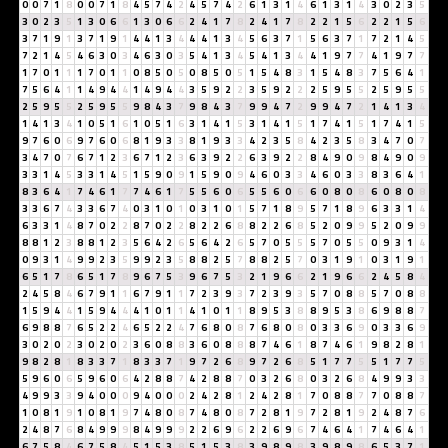
0
0
7
1
8
0
0
7
1
8
4
5
7
4
2
4
5
7
4
2
6
1
3
1
4
6
1
3
1
4
3
0
2
3
5
3
0
2
3
5
1
3
0
6
6
1
3
0
6
6
2
4
1
7
8
2
4
1
7
8
2
2
1
5
6
2
2
1
5
6
3
7
1
9
1
3
7
1
9
1
4
4
1
3
4
4
4
1
3
4
5
6
3
7
1
5
6
3
7
1
7
2
1
4
5
7
2
1
4
5
4
6
3
0
3
4
6
3
0
3
5
4
1
3
4
5
4
1
3
4
4
1
9
7
7
4
1
9
7
7
1
7
0
1
1
1
7
0
1
1
0
8
5
0
5
0
8
5
0
5
1
5
4
8
3
1
5
4
8
3
7
5
6
4
1
7
5
6
4
1
1
4
9
4
4
1
4
9
4
4
3
5
9
2
2
3
5
9
2
2
2
5
9
5
5
2
5
9
5
5
2
5
9
5
5
2
5
9
5
5
9
8
4
3
7
9
8
4
3
7
9
9
4
7
2
9
9
4
7
2
1
4
1
3
4
1
4
1
3
4
1
0
5
1
6
1
0
5
1
6
3
1
4
1
5
3
1
4
1
5
1
7
4
1
5
1
7
4
1
5
9
7
6
0
6
9
7
6
0
6
8
1
9
3
3
8
1
9
3
3
4
2
3
5
8
4
2
3
5
8
3
4
7
0
7
3
4
7
0
7
6
7
1
2
3
6
7
1
2
3
6
3
9
2
2
6
3
9
2
2
8
4
9
0
9
8
4
9
0
9
3
3
1
4
5
3
3
1
4
5
1
5
9
0
9
1
5
9
0
9
4
6
0
3
3
4
6
0
3
3
8
3
6
4
1
8
3
6
4
1
7
4
6
1
7
7
4
6
1
7
5
5
6
0
6
5
5
6
0
6
6
0
8
0
8
6
0
8
0
8
3
3
6
7
4
3
3
6
7
4
0
3
1
0
1
0
3
1
0
1
5
7
1
8
9
5
7
1
8
9
6
3
3
1
4
6
3
3
1
4
8
7
0
2
2
8
7
0
2
2
8
2
2
6
8
8
2
2
6
8
5
2
0
9
9
5
2
0
9
9
8
8
1
2
3
8
8
1
2
3
5
6
4
2
6
5
6
4
2
6
5
7
0
5
5
5
7
0
5
5
0
9
3
1
4
0
9
3
1
4
9
9
2
3
5
9
9
2
3
5
8
8
2
5
7
8
8
2
5
7
0
3
1
9
1
0
3
1
9
1
6
5
1
7
8
6
5
1
7
8
9
6
7
5
3
9
6
7
5
3
2
1
9
6
6
2
1
9
6
6
2
4
5
8
4
2
4
5
8
4
6
7
9
1
1
6
7
9
1
1
7
2
3
9
3
7
2
3
9
3
5
7
0
8
8
5
7
0
8
8
1
5
9
4
4
1
5
9
4
4
4
1
0
1
1
4
1
0
1
1
8
9
5
3
8
8
9
5
3
8
6
9
8
8
7
6
9
8
8
7
6
5
2
2
4
6
5
2
2
4
7
6
8
0
8
7
6
8
0
8
0
3
3
6
9
0
3
3
6
9
3
0
2
0
2
3
0
2
0
2
3
6
0
8
8
3
6
0
8
8
8
7
4
6
1
8
7
4
6
1
9
8
2
8
1
9
8
2
8
1
8
3
3
7
1
8
3
3
7
1
9
7
2
6
8
9
7
2
6
8
5
1
7
7
5
5
1
7
7
5
5
9
6
0
6
5
9
6
0
6
4
2
8
8
7
4
2
8
8
7
0
3
2
6
8
0
3
2
6
8
4
9
9
3
3
4
9
9
3
3
9
4
0
0
0
9
4
0
0
0
2
4
2
8
1
2
4
2
8
1
7
0
8
8
7
7
0
8
8
7
1
0
8
1
9
1
0
8
1
9
7
4
8
0
8
7
4
8
0
8
7
2
8
1
9
7
2
8
1
9
2
4
8
7
6
2
4
8
7
6
8
4
9
9
9
8
4
9
9
9
2
2
6
9
6
2
2
6
9
6
7
4
6
4
1
7
4
6
4
1
6
7
5
8
4
6
7
5
8
4
5
1
5
3
8
5
1
5
3
8
3
9
8
9
8
3
9
8
9
8
6
5
3
7
1