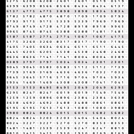
5
2
7
5
3
6
2
0
8
8
6
2
0
8
8
2
6
0
1
1
2
6
0
1
1
0
5
1
9
1
0
5
1
9
1
6
3
9
9
9
6
3
9
9
9
8
5
6
6
3
8
5
6
6
3
8
4
3
4
7
8
4
3
4
7
6
1
3
7
1
6
1
3
7
1
4
7
7
5
3
4
7
7
5
3
3
8
9
8
8
3
8
9
8
8
5
8
3
4
7
5
8
3
4
7
5
7
8
2
1
5
7
8
2
1
4
8
7
0
7
4
8
7
0
7
1
7
0
9
9
1
7
0
9
9
0
7
9
3
3
0
7
9
3
3
9
1
7
5
3
9
1
7
5
3
5
3
3
9
3
5
3
3
9
3
7
9
6
9
6
7
9
6
9
6
8
7
4
9
4
8
7
4
9
4
4
7
2
8
1
4
7
2
8
1
8
9
1
8
9
8
9
1
8
9
9
9
6
5
2
9
9
6
5
2
8
7
4
5
9
8
7
4
5
9
6
3
8
8
7
6
3
8
8
7
7
4
8
1
9
7
4
8
1
9
5
1
8
7
6
5
1
8
7
6
2
7
7
4
2
2
7
7
4
2
1
0
6
7
4
1
0
6
7
4
4
1
7
5
3
4
1
7
5
3
3
2
6
0
6
3
2
6
0
6
8
3
1
7
8
8
3
1
7
8
7
1
9
0
9
7
1
9
0
9
7
4
0
5
5
7
4
0
5
5
0
6
3
4
7
0
6
3
4
7
6
5
1
1
2
6
5
1
1
2
6
4
4
5
9
6
4
4
5
9
6
2
0
5
5
6
2
0
5
5
4
5
3
8
2
4
5
3
8
2
2
4
6
8
5
2
4
6
8
5
8
6
3
6
9
8
6
3
6
9
7
1
4
1
5
7
1
4
1
5
8
0
0
4
4
8
0
0
4
4
0
3
8
9
8
0
3
8
9
8
3
7
9
7
7
3
7
9
7
7
5
0
3
4
7
5
0
3
4
7
2
3
0
1
1
2
3
0
1
1
9
0
4
5
9
9
0
4
5
9
0
5
8
3
2
0
5
8
3
2
5
1
1
2
3
5
1
1
2
3
7
7
3
9
3
7
7
3
9
3
3
1
6
9
6
3
1
6
9
6
4
6
3
6
9
4
6
3
6
9
7
0
3
2
5
7
0
3
2
5
3
6
4
5
9
3
6
4
5
9
5
7
1
6
7
5
7
1
6
7
9
7
0
4
4
9
7
0
4
4
5
9
3
4
7
5
9
3
4
7
1
4
6
9
6
1
4
6
9
6
4
3
0
8
8
4
3
0
8
8
7
0
4
1
5
7
0
4
1
5
3
1
5
3
8
3
1
5
3
8
8
4
9
5
5
8
4
9
5
5
2
0
4
9
4
2
0
4
9
4
6
2
9
5
5
6
2
9
5
5
8
2
4
7
2
8
2
4
7
2
6
0
1
9
1
6
0
1
9
1
7
5
4
9
4
7
5
4
9
4
1
2
5
9
5
1
2
5
9
5
0
8
9
6
6
0
8
9
6
6
2
3
8
4
3
2
3
8
4
3
3
6
3
8
2
3
6
3
8
2
4
6
9
2
2
4
6
9
2
2
3
4
8
8
7
3
4
8
8
7
0
8
6
1
7
0
8
6
1
7
6
1
9
5
5
6
1
9
5
5
7
6
1
3
4
7
6
1
3
4
1
0
8
0
8
1
0
8
0
8
3
9
8
0
8
3
9
8
0
8
8
8
2
4
6
8
8
2
4
6
6
0
1
5
6
6
0
1
5
6
5
6
8
2
1
5
6
8
2
1
6
8
2
4
6
6
8
2
4
6
3
2
0
3
3
3
2
0
3
3
5
4
0
4
4
5
4
0
4
4
8
0
2
4
6
8
0
2
4
6
3
2
2
7
9
3
2
2
7
9
5
2
7
0
7
5
2
7
0
7
8
3
5
3
8
8
3
5
3
8
1
4
8
1
9
1
4
8
1
9
2
5
3
9
3
2
5
3
9
3
6
2
4
7
2
6
2
4
7
2
8
8
1
0
1
8
8
1
0
1
3
4
2
5
7
3
4
2
5
7
2
9
3
0
3
2
9
3
0
3
8
2
6
9
6
8
2
6
9
6