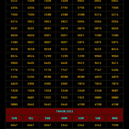
3555
1409
1409
1409
0935
0935
0935
4304
4304
4304
3793
3793
3793
7000
7000
7000
2588
2588
2588
6214
6214
6214
3822
3822
3822
0364
0364
0364
9391
9391
9391
0879
0879
0879
6636
6636
6636
0051
0051
0051
1580
1580
1580
9007
9007
9007
5875
5875
5875
9558
9558
9558
9225
9225
9225
8324
8324
8324
1299
1299
1299
9960
9960
9960
6405
6405
6405
9412
9412
9412
1176
1176
1176
7147
7147
7147
5494
5494
5494
8588
8588
8588
4829
4829
4829
3995
3995
3995
7810
7810
7810
1928
1928
1928
2348
2348
2348
9681
9681
9681
1925
1925
1925
0880
0880
0880
0445
0445
0445
4108
4108
4108
TAHUN 2022
SEN
SEL
RAB
KAM
JUM
SAB
MIN
6047
6047
6047
2342
2342
2342
7399