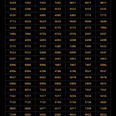
5439
1362
1362
1362
8611
8611
8611
2306
2306
2306
0155
0155
0155
5535
5535
5535
4965
4965
4965
1772
1772
1772
9420
9420
9420
9406
9406
9406
4444
4444
4444
4115
4115
4115
7894
7894
7894
0756
0756
0756
6367
6367
6367
4030
4030
4030
4698
4698
4698
2115
2115
2115
1485
1485
1485
5522
5522
5522
6990
6990
6990
0297
0297
0297
2641
2641
2641
4952
4952
4952
9996
9996
9996
7807
7807
7807
6994
6994
6994
4186
4186
4186
9547
9547
9547
6462
6462
6462
9378
9378
9378
6904
6904
6904
5809
5809
5809
6613
6613
6613
7326
7326
7326
7341
7341
7341
1317
1317
1317
9256
9256
9256
7125
7125
7125
5736
5736
5736
0605
0605
0605
4377
4377
4377
7268
7268
7268
4003
4003
4003
8024
8024
8024