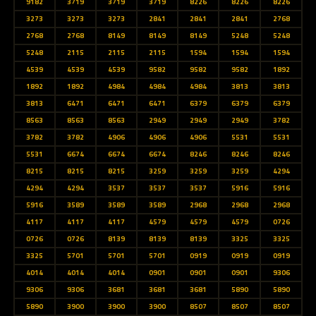
9182
3719
3719
3719
8226
8226
8226
3273
3273
3273
2841
2841
2841
2768
2768
2768
8149
8149
8149
5248
5248
5248
2115
2115
2115
1594
1594
1594
4539
4539
4539
9582
9582
9582
1892
1892
1892
4984
4984
4984
3813
3813
3813
6471
6471
6471
6379
6379
6379
8563
8563
8563
2949
2949
2949
3782
3782
3782
4906
4906
4906
5531
5531
5531
6674
6674
6674
8246
8246
8246
8215
8215
8215
3259
3259
3259
4294
4294
4294
3537
3537
3537
5916
5916
5916
3589
3589
3589
2968
2968
2968
4117
4117
4117
4579
4579
4579
0726
0726
0726
8139
8139
8139
3325
3325
3325
5701
5701
5701
0919
0919
0919
4014
4014
4014
0901
0901
0901
9306
9306
9306
3681
3681
3681
5890
5890
5890
3900
3900
3900
8507
8507
8507