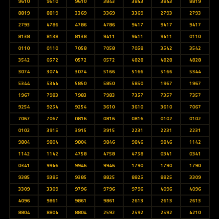
9610
9610
9610
3843
3843
3843
8819
8819
8819
3369
3369
3369
2793
2793
2793
4786
4786
4786
9417
9417
9417
8138
8138
8138
9411
9411
9411
0110
0110
0110
7058
7058
7058
3542
3542
3542
0572
0572
0572
4828
4828
4828
3074
3074
3074
5166
5166
5166
5344
5344
5344
5850
5850
5850
1967
1967
1967
7983
7983
7983
7357
7357
7357
9254
9254
9254
3610
3610
3610
7067
7067
7067
0816
0816
0816
0102
0102
0102
3915
3915
3915
2231
2231
2231
9804
9804
9804
9846
9846
9846
1142
1142
1142
4758
4758
4758
0341
0341
0341
9946
9946
9946
1790
1790
1790
9385
9385
9385
8825
8825
8825
3309
3309
3309
9796
9796
9796
4096
4096
4096
9861
9861
9861
2613
2613
2613
8804
8804
8804
2592
2592
2592
4210