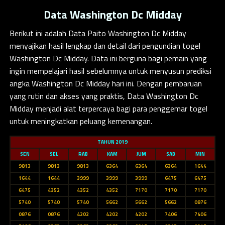
Data Washington Dc Midday
Berikut ini adalah
Data Paito Washington Dc Midday
menyajikan hasil lengkap dan detail dari pengundian togel
Washington Dc Midday. Data ini berguna bagi pemain yang
ingin mempelajari hasil sebelumnya untuk menyusun prediksi
angka Washington Dc Midday hari ini. Dengan pembaruan
yang rutin dan akses yang praktis, Data Washington Dc
Midday menjadi alat terpercaya bagi para penggemar togel
untuk meningkatkan peluang kemenangan.
TAHUN 2019
SEN
SEL
RAB
KAM
JUM
SAB
MIN
9813
9813
9813
6364
6364
6364
1644
1644
1644
3999
3999
3999
6475
6475
6475
4352
4352
4352
7170
7170
7170
5740
5740
5740
5662
5662
5662
0876
0876
0876
4202
4202
4202
7406
7406