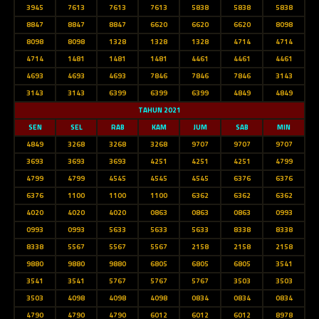
3945
7613
7613
7613
5838
5838
5838
8847
8847
8847
6620
6620
6620
8098
8098
8098
1328
1328
1328
4714
4714
4714
1481
1481
1481
4461
4461
4461
4693
4693
4693
7846
7846
7846
3143
3143
3143
6399
6399
6399
4849
4849
TAHUN 2021
SEN
SEL
RAB
KAM
JUM
SAB
MIN
4849
3268
3268
3268
9707
9707
9707
3693
3693
3693
4251
4251
4251
4799
4799
4799
4545
4545
4545
6376
6376
6376
1100
1100
1100
6362
6362
6362
4020
4020
4020
0863
0863
0863
0993
0993
0993
5633
5633
5633
8338
8338
8338
5567
5567
5567
2158
2158
2158
9880
9880
9880
6805
6805
6805
3541
3541
3541
5767
5767
5767
3503
3503
3503
4098
4098
4098
0834
0834
0834
4790
4790
4790
6012
6012
6012
8978