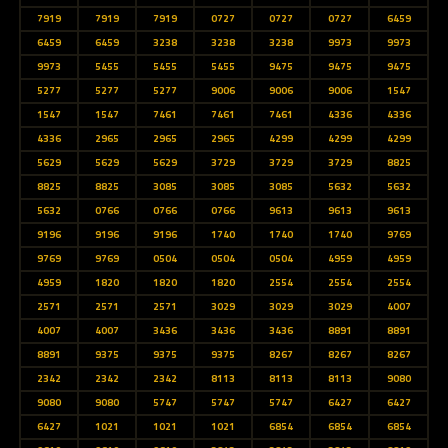
7919
7919
7919
0727
0727
0727
6459
6459
6459
3238
3238
3238
9973
9973
9973
5455
5455
5455
9475
9475
9475
5277
5277
5277
9006
9006
9006
1547
1547
1547
7461
7461
7461
4336
4336
4336
2965
2965
2965
4299
4299
4299
5629
5629
5629
3729
3729
3729
8825
8825
8825
3085
3085
3085
5632
5632
5632
0766
0766
0766
9613
9613
9613
9196
9196
9196
1740
1740
1740
9769
9769
9769
0504
0504
0504
4959
4959
4959
1820
1820
1820
2554
2554
2554
2571
2571
2571
3029
3029
3029
4007
4007
4007
3436
3436
3436
8891
8891
8891
9375
9375
9375
8267
8267
8267
2342
2342
2342
8113
8113
8113
9080
9080
9080
5747
5747
5747
6427
6427
6427
1021
1021
1021
6854
6854
6854