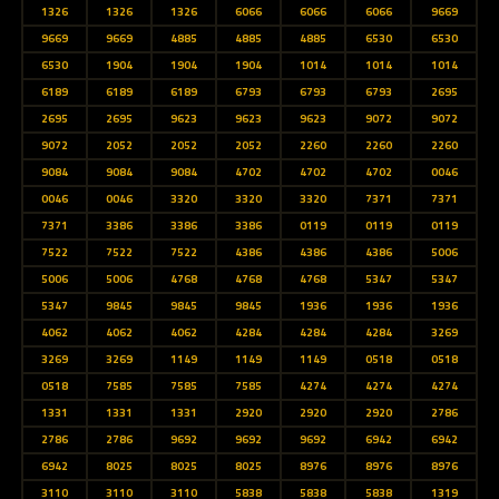
1326
1326
1326
6066
6066
6066
9669
9669
9669
4885
4885
4885
6530
6530
6530
1904
1904
1904
1014
1014
1014
6189
6189
6189
6793
6793
6793
2695
2695
2695
9623
9623
9623
9072
9072
9072
2052
2052
2052
2260
2260
2260
9084
9084
9084
4702
4702
4702
0046
0046
0046
3320
3320
3320
7371
7371
7371
3386
3386
3386
0119
0119
0119
7522
7522
7522
4386
4386
4386
5006
5006
5006
4768
4768
4768
5347
5347
5347
9845
9845
9845
1936
1936
1936
4062
4062
4062
4284
4284
4284
3269
3269
3269
1149
1149
1149
0518
0518
0518
7585
7585
7585
4274
4274
4274
1331
1331
1331
2920
2920
2920
2786
2786
2786
9692
9692
9692
6942
6942
6942
8025
8025
8025
8976
8976
8976
3110
3110
3110
5838
5838
5838
1319