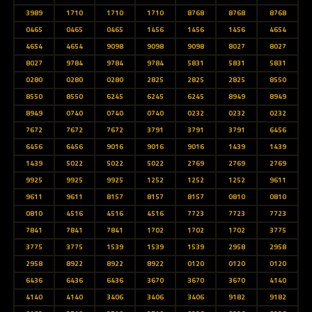
3989
1710
1710
1710
8768
8768
8768
0465
0465
0465
1456
1456
1456
4654
4654
4654
9098
9098
9098
8027
8027
8027
9784
9784
9784
5831
5831
5831
0280
0280
0280
2825
2825
2825
8550
8550
8550
6245
6245
6245
8949
8949
8949
0740
0740
0740
0232
0232
0232
7672
7672
7672
3791
3791
3791
6456
6456
6456
9016
9016
9016
1439
1439
1439
5022
5022
5022
2769
2769
2769
9925
9925
9925
1252
1252
1252
9611
9611
9611
8157
8157
8157
0810
0810
0810
4516
4516
4516
7723
7723
7723
7841
7841
7841
1702
1702
1702
3775
3775
3775
1539
1539
1539
2958
2958
2958
8922
8922
8922
0120
0120
0120
6436
6436
6436
3670
3670
3670
4140
4140
4140
3406
3406
3406
9182
9182