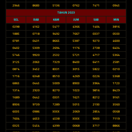
2946
8683
5136
0762
7471
0945
TAHUN 2023
SEL
RAB
KAM
JUM
SAB
MIN
0298
4162
5477
4366
1404
3816
1885
0718
9492
7667
0337
0503
0781
0431
8665
5387
9273
4600
0402
5309
2694
1176
2738
6434
5746
9920
2532
5721
4717
5364
3125
2063
7329
8403
6411
2581
0874
3452
8331
3015
5822
0210
1716
6348
8510
4269
0226
5368
6865
0445
5009
8903
3964
1723
1314
2920
8270
1023
9816
8429
1689
0442
0331
1621
8212
9161
8936
9739
7289
5015
2193
3560
6035
0986
XXXX
2069
2854
0568
7604
4653
4538
XXXX
9003
7119
0325
5454
4399
0068
3717
8866