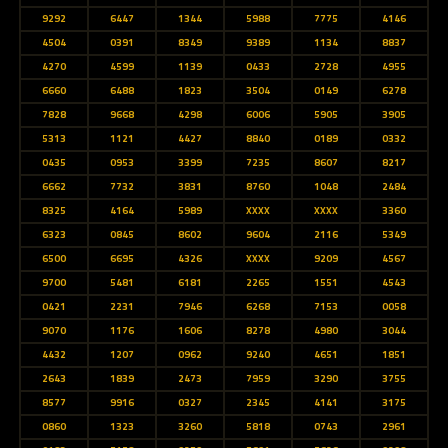
9292
6447
1344
5988
7775
4146
4504
0391
8349
9389
1134
8837
4270
4599
1139
0433
2728
4955
6660
6488
1823
3504
0149
6278
7828
9668
4298
6006
5905
3905
5313
1121
4427
8840
0189
0332
0435
0953
3399
7235
8607
8217
6662
7732
3831
8760
1048
2484
8325
4164
5989
XXXX
XXXX
3360
6323
0845
8602
9604
2116
5349
6500
6695
4326
XXXX
9209
4567
9700
5481
6181
2265
1551
4543
0421
2231
7946
6268
7153
0058
9070
1176
1606
8278
4980
3044
4432
1207
0962
9240
4651
1851
2643
1839
2473
7959
3290
3755
8577
9916
0327
2345
4141
3175
0860
1323
3260
5818
0743
2961