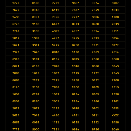
9223
8580
2739
9687
3874
9487
7677
0340
6119
7677
2949
1833
9490
0352
2356
2747
9086
1700
6770
9169
6437
8523
8508
2839
7744
3599
4939
4397
5914
5411
1012
1984
4757
3255
2633
9454
1621
3941
5225
0790
5321
0772
7974
7620
0810
5140
7669
7614
6948
3581
0184
0875
7060
5068
0021
6136
7826
5016
8960
9449
7889
1644
1667
7125
1772
7949
6686
2533
7521
3298
0422
2308
8140
9108
7896
5500
8505
3419
1606
0782
1095
8794
6409
7498
6308
8360
2902
5284
1866
2762
2853
2853
2159
9818
0302
0993
3654
7948
4460
4761
0121
XXXX
6865
0085
1132
0559
3292
8498
7775
9900
7381
0914
8786
9040