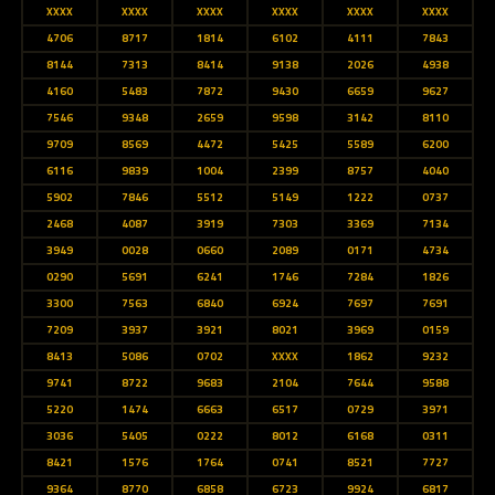
XXXX
XXXX
XXXX
XXXX
XXXX
XXXX
4706
8717
1814
6102
4111
7843
8144
7313
8414
9138
2026
4938
4160
5483
7872
9430
6659
9627
7546
9348
2659
9598
3142
8110
9709
8569
4472
5425
5589
6200
6116
9839
1004
2399
8757
4040
5902
7846
5512
5149
1222
0737
2468
4087
3919
7303
3369
7134
3949
0028
0660
2089
0171
4734
0290
5691
6241
1746
7284
1826
3300
7563
6840
6924
7697
7691
7209
3937
3921
8021
3969
0159
8413
5086
0702
XXXX
1862
9232
9741
8722
9683
2104
7644
9588
5220
1474
6663
6517
0729
3971
3036
5405
0222
8012
6168
0311
8421
1576
1764
0741
8521
7727
9364
8770
6858
6723
9924
6817