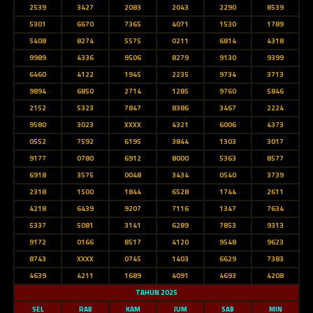
2539
3427
2083
2043
2290
8539
5301
6670
7365
4071
1530
1789
5408
8274
5575
0211
6814
4318
9989
4336
9506
8279
9130
9399
6460
4122
1945
2235
9734
3713
9894
6850
2714
1285
9760
5846
2152
5323
7847
8386
3467
2224
9580
3023
XXXX
4321
6006
4373
0552
7592
6195
3844
1303
3017
9177
0780
6912
8000
5363
8577
6918
3575
0048
3434
0540
3739
2318
1500
1844
6528
1744
2611
4218
6439
9207
7116
1347
7634
5337
5081
3141
6289
7853
9313
9172
0166
8517
4120
9548
9623
8743
XXXX
0745
1403
6629
7383
4639
4211
1689
4091
4693
4208
TAHUN 2025
SEL
RAB
KAM
JUM
SAB
MIN