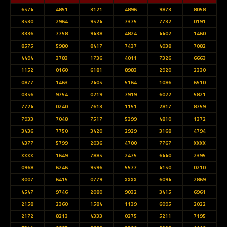
6574
4851
3121
4896
9873
8058
3530
2964
9524
7375
7732
0191
3336
7758
9438
4824
4402
1460
8575
5980
8417
7437
4038
7082
4494
3783
1736
4011
7326
6663
1152
0160
6181
8983
2920
2330
0877
1463
2405
5164
1086
6510
0356
9754
0219
7919
6022
5821
7724
0240
7613
1151
2817
8759
7933
7048
7517
5399
4810
1372
3436
7750
3420
2929
3168
4794
4377
5799
2036
4700
7767
XXXX
XXXX
1649
7885
2475
6440
2395
0968
6246
9596
5577
4150
0210
3007
6415
0779
XXXX
6094
2869
4547
9746
2080
9032
3415
6961
2158
2360
1584
1139
6095
2022
2172
8213
4333
0275
5211
7195