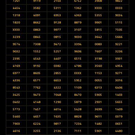
7261
9119
2103
6752
3908
9822
4454
3582
5311
1362
XXXX
0333
1318
4091
6953
4363
5355
9034
1820
8662
9128
8879
9901
5115
XXXX
0863
9977
3107
5815
7505
3239
0845
0815
9030
3642
5666
9574
7308
9472
3394
0083
9221
9032
1552
5257
9606
7607
3236
2395
4543
4407
6515
3198
3931
4169
9192
0382
4786
3560
4954
6977
8605
2855
XXXX
1153
9271
4336
6571
6653
5952
0055
3016
8543
7762
4322
1109
6313
6406
3425
9473
7048
8470
5905
1403
0402
4148
1290
5879
2931
5655
5773
7457
4614
5428
3699
1409
5460
4657
1635
8828
9611
0379
7903
6224
9817
7234
1482
0651
4616
3255
2136
7111
5901
4480