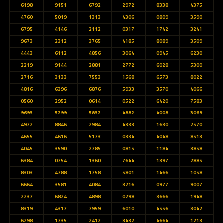
6198
9151
6792
2972
8338
4375
4760
5019
1313
4306
0809
3590
6795
4146
2112
0317
1742
3241
9673
2312
3765
4185
8089
3509
4443
6112
4856
3064
0945
6230
2219
9144
2881
2772
6028
5300
2716
3133
7553
1568
6573
8022
4816
6396
6876
5933
3570
4066
0560
2952
0614
0522
6420
7583
9693
5299
5832
4882
4008
3069
4972
8846
2984
4333
1630
2570
4655
4616
5173
0334
4048
8513
4045
3590
2785
0815
1184
3858
6384
0754
1360
7644
1397
2885
8303
4788
1758
5801
1466
1058
6664
3581
4084
3216
0977
9007
2237
6824
4898
0298
3666
1948
8319
4317
7959
6010
4556
3042
6298
1735
2412
3432
4664
1213