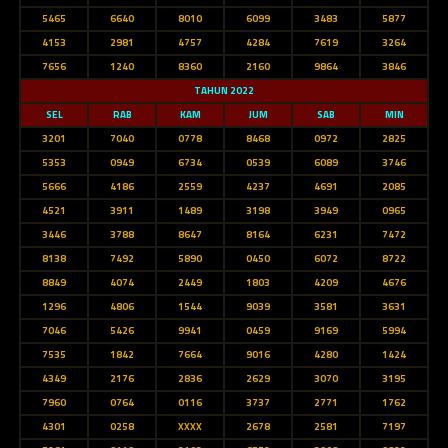
5465
6640
8010
6099
3483
5877
4153
2981
4757
4284
7619
3264
7656
1240
8360
2160
9864
3846
TAHUN 2022
SEL
RAB
KAM
JUM
SAB
MIN
3201
7040
0778
8468
0972
2825
5353
0949
6734
0539
6089
3746
5666
4186
2559
4237
4691
2085
4521
3911
1489
3198
3949
0965
3446
3788
8647
8164
6231
7472
8138
7492
5890
0450
6072
8722
8849
4074
2449
1803
4209
4676
1296
4806
1544
9039
3581
3631
7046
5426
9941
0459
9169
5994
7535
1842
7664
9016
4280
1424
4349
2176
2836
2629
3070
3195
7960
0764
0116
3737
2771
1762
4301
0258
XXXX
2678
2581
7197