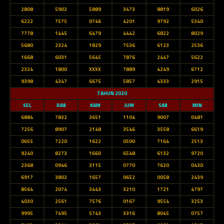
2808
5902
5889
3473
8819
6026
6222
7575
0746
4201
9792
5340
7778
1445
6479
4442
6822
8029
5680
2324
1829
7536
6123
2536
1668
6031
5645
7876
2447
5622
2324
1800
XXXX
7889
4249
6712
9398
4347
6675
5857
4333
2915
TAHUN 2020
SEL
RAB
KAM
JUM
SAB
MIN
6884
7832
3651
1104
9007
0481
7256
8907
2148
3546
3558
6619
0655
7220
1622
0500
7164
2513
9240
8273
1660
6548
6132
9720
2368
0946
3115
0770
7620
0430
6917
3802
1657
0652
0058
2439
8564
2074
3443
3210
1721
4797
4030
2561
7576
0167
9554
3253
9995
7495
5743
3316
8045
0757