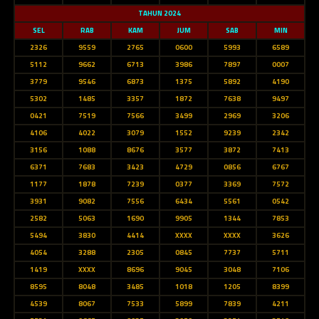
TAHUN 2024
SEL
RAB
KAM
JUM
SAB
MIN
2326
9559
2765
0600
5993
6589
5112
9662
6713
3986
7897
0007
3779
9546
6873
1375
5892
4190
5302
1485
3357
1872
7638
9497
0421
7519
7566
3499
2969
3206
4106
4022
3079
1552
9239
2342
3156
1088
8676
3577
3872
7413
6371
7683
3423
4729
0856
6767
1177
1878
7239
0377
3369
7572
3931
9082
7556
6434
5561
0542
2582
5063
1690
9905
1344
7853
5494
3830
4414
XXXX
XXXX
3626
4054
3288
2305
0845
7737
5711
1419
XXXX
8696
9045
3048
7106
8595
8048
3485
1018
1205
8399
4539
8067
7533
5899
7839
4211