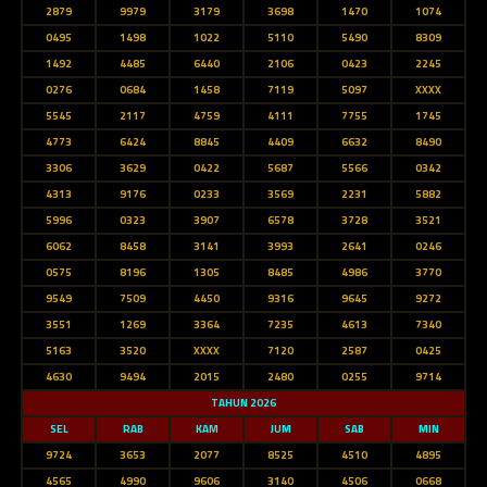
2879
9979
3179
3698
1470
1074
0495
1498
1022
5110
5490
8309
1492
4485
6440
2106
0423
2245
0276
0684
1458
7119
5097
XXXX
5545
2117
4759
4111
7755
1745
4773
6424
8845
4409
6632
8490
3306
3629
0422
5687
5566
0342
4313
9176
0233
3569
2231
5882
5996
0323
3907
6578
3728
3521
6062
8458
3141
3993
2641
0246
0575
8196
1305
8485
4986
3770
9549
7509
4450
9316
9645
9272
3551
1269
3364
7235
4613
7340
5163
3520
XXXX
7120
2587
0425
4630
9494
2015
2480
0255
9714
TAHUN 2026
SEL
RAB
KAM
JUM
SAB
MIN
9724
3653
2077
8525
4510
4895
4565
4990
9606
3140
4506
0668