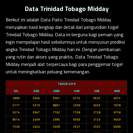
Data Trinidad Tobago Midday
Berikut ini adalah
Data Paito Trinidad Tobago Midday
menyajikan hasil lengkap dan detail dari pengundian togel
Trinidad Tobago Midday. Data ini berguna bagi pemain yang
ingin mempelajari hasil sebelumnya untuk menyusun prediksi
angka Trinidad Tobago Midday hari ini. Dengan pembaruan
yang rutin dan akses yang praktis, Data Trinidad Tobago
Midday menjadi alat terpercaya bagi para penggemar togel
untuk meningkatkan peluang kemenangan.
TAHUN 2019
SEL
RAB
KAM
JUM
SAB
MIN
2890
5304
5931
6715
9525
4072
5777
5319
8831
2339
9233
7678
3574
3947
7762
7158
2728
0718
8514
2409
2995
6303
2123
9459
1526
2454
3409
2521
2525
6490