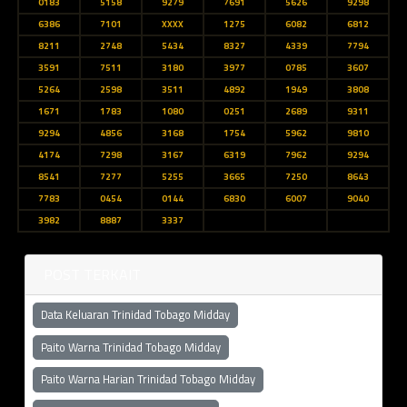
0183
5158
9279
7691
5626
9298
6386
7101
XXXX
1275
6082
6812
8211
2748
5434
8327
4339
7794
3591
7511
3180
3977
0785
3607
5264
2598
3511
4892
1949
3808
1671
1783
1080
0251
2689
9311
9294
4856
3168
1754
5962
9810
4174
7298
3167
6319
7962
9294
8541
7277
5255
3665
7250
8643
7783
0454
0144
6830
6007
9040
3982
8887
3337
POST TERKAIT
Data Keluaran Trinidad Tobago Midday
Paito Warna Trinidad Tobago Midday
Paito Warna Harian Trinidad Tobago Midday