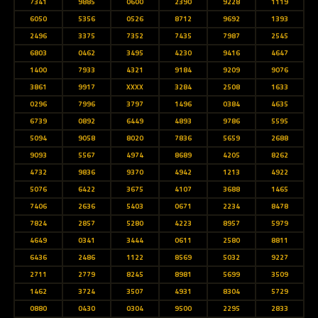
7341
9885
0600
2390
9228
1119
6050
5356
0526
8712
9692
1393
2496
3375
7352
7435
7987
2545
6803
0462
3495
4230
9416
4647
1400
7933
4321
9184
9209
9076
3861
9917
XXXX
3284
2508
1633
0296
7996
3797
1496
0384
4635
6739
0892
6449
4893
9786
5595
5094
9058
8020
7836
5659
2688
9093
5567
4974
8689
4205
8262
4732
9836
9370
4942
1213
4922
5076
6422
3675
4107
3688
1465
7406
2636
5403
0671
2234
8478
7824
2857
5280
4223
8957
5979
4649
0341
3444
0611
2580
8811
6436
2486
1122
8569
5032
9227
2711
2779
8245
8981
5699
3509
1462
3724
3507
4931
8304
5729
0880
0430
0304
9500
2295
2833