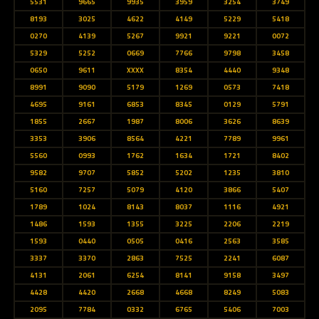
5531
9665
9935
3959
3254
3749
8193
3025
4622
4149
5229
5418
0270
4139
5267
9921
9221
0072
5329
5252
0669
7766
9798
3458
0650
9611
XXXX
8354
4440
9348
8991
9090
5179
1269
0573
7418
4695
9161
6853
8345
0129
5791
1855
2667
1987
8006
3626
8639
3353
3906
8564
4221
7789
9961
5560
0993
1762
1634
1721
8402
9582
9707
5852
5202
1235
3810
5160
7257
5079
4120
3866
5407
1789
1024
8143
8037
1116
4921
1486
1593
1355
3225
2206
2219
1593
0440
0505
0416
2563
3585
3337
3370
2863
7525
2241
6087
4131
2061
6254
8141
9158
3497
4428
4420
2668
4668
8249
5083
2095
7784
0332
6765
5406
7003