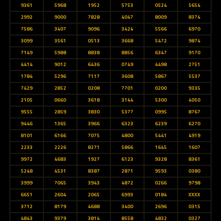
9361
5968
1952
5753
0524
5654
2992
9000
7828
4047
8009
8374
7586
3407
9096
3424
5566
6970
3099
3561
0513
3668
5472
9874
7149
5988
8838
8856
6347
9170
4414
9012
6436
0749
4498
2751
1784
5296
7117
3608
5867
5537
7429
2852
0208
7701
0200
9335
2105
0660
3618
3144
5300
4050
9555
2859
3830
5377
0995
8767
9446
1365
3966
6323
6239
6270
8101
6166
7075
4800
5441
4919
2233
2226
8271
5866
1645
1607
9972
4683
1927
6123
9328
8361
5248
4531
8387
2871
9593
0380
3999
7065
3943
4872
0266
9798
6651
2604
2065
6993
0184
XXXX
3712
8179
4688
3400
2696
0315
4843
9379
3814
8558
4832
0327