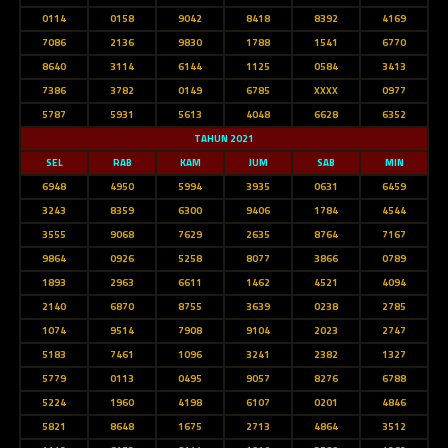
0114
0158
9042
8418
8392
4169
7086
2136
9830
1788
1541
6770
8640
3114
6144
1125
0584
3413
7386
3782
0149
6785
XXXX
0977
5787
5931
5613
4048
6628
6352
TAHUN 2021
SEL
RAB
KAM
JUM
SAB
MIN
6948
4950
5994
3935
0631
6459
3243
8359
6300
9406
1784
4544
3555
9068
7629
2635
8764
7167
9864
0926
5258
8077
3866
0789
1893
2963
6611
1462
4521
4094
2140
6870
8755
3639
0238
2785
1074
9514
7908
9104
2023
2747
5183
7461
1096
3241
2382
1327
5779
0113
0495
9057
8276
6788
5224
1960
4198
6107
0201
4846
5821
8648
1675
2713
4864
3512