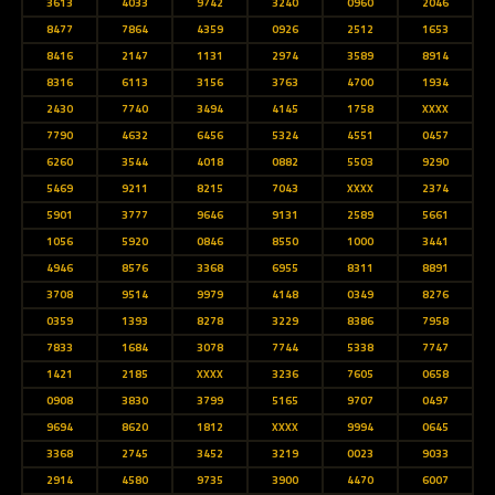
3613
4033
9742
3240
0960
2046
8477
7864
4359
0926
2512
1653
8416
2147
1131
2974
3589
8914
8316
6113
3156
3763
4700
1934
2430
7740
3494
4145
1758
XXXX
7790
4632
6456
5324
4551
0457
6260
3544
4018
0882
5503
9290
5469
9211
8215
7043
XXXX
2374
5901
3777
9646
9131
2589
5661
1056
5920
0846
8550
1000
3441
4946
8576
3368
6955
8311
8891
3708
9514
9979
4148
0349
8276
0359
1393
8278
3229
8386
7958
7833
1684
3078
7744
5338
7747
1421
2185
XXXX
3236
7605
0658
0908
3830
3799
5165
9707
0497
9694
8620
1812
XXXX
9994
0645
3368
2745
3452
3219
0023
9033
2914
4580
9735
3900
4470
6007