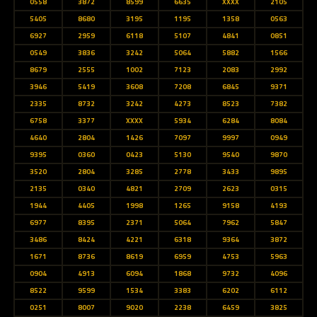
0558
3872
8599
6635
XXXX
2105
5405
8680
3195
1195
1358
0563
6927
2959
6118
5107
4841
0851
0549
3836
3242
5064
5882
1566
8679
2555
1002
7123
2083
2992
3946
5419
3608
7208
6845
9371
2335
8732
3242
4273
8523
7382
6758
3377
XXXX
5934
6284
8084
4640
2804
1426
7097
9997
0949
9395
0360
0423
5130
9540
9870
3520
2804
3285
2778
3433
9895
2135
0340
4821
2709
2623
0315
1944
4405
1998
1265
9158
4193
6977
8395
2371
5064
7962
5847
3486
8424
4221
6318
9364
3872
1671
8736
8619
6959
4753
5963
0904
4913
6094
1868
9732
4096
8522
9599
1534
3383
6202
6112
0251
8007
9020
2238
6459
3825