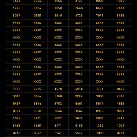
7423
2944
3964
3727
9002
1845
1226
3494
4050
7646
8423
2443
3027
0385
8816
4725
7971
5486
XXXX
XXXX
XXXX
XXXX
XXXX
XXXX
XXXX
XXXX
XXXX
XXXX
XXXX
XXXX
XXXX
XXXX
XXXX
XXXX
XXXX
XXXX
XXXX
XXXX
XXXX
XXXX
XXXX
XXXX
XXXX
XXXX
XXXX
XXXX
XXXX
XXXX
XXXX
XXXX
XXXX
XXXX
XXXX
XXXX
XXXX
XXXX
XXXX
XXXX
XXXX
XXXX
XXXX
XXXX
XXXX
XXXX
XXXX
XXXX
XXXX
XXXX
XXXX
XXXX
XXXX
XXXX
5170
2265
1578
4914
7751
8425
9048
9354
6268
XXXX
9896
7516
8487
5814
9752
8487
5814
1883
8333
3968
2846
3542
0955
9053
1645
3271
5897
5874
5898
2214
3466
4225
3171
6136
1252
1005
8218
0947
0141
5577
7899
0231