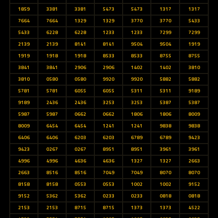
1859
3381
3381
5473
5473
1317
1317
7664
7664
1329
1329
3770
3770
5433
5433
6228
6228
1233
1233
7299
7299
2139
2139
8141
8141
9504
9504
1919
1919
1918
1918
8533
8533
8755
8755
3841
3841
2906
2906
1402
1402
3810
3810
0580
0580
9920
9920
5882
5882
5781
5781
6055
6055
5311
5311
9189
9189
2436
2436
3253
3253
5387
5387
5987
5987
0662
0662
1806
1806
8009
8009
6454
6454
1241
1241
9838
9838
6406
6406
6203
6203
6789
6789
9423
9423
0267
0267
8951
8951
3961
3961
4996
4996
4636
4636
1327
1327
2663
2663
8516
8516
7049
7049
8070
8070
8158
8158
0553
0553
1002
1002
9152
9152
5362
5362
0233
0233
0818
0818
2153
2153
8715
8715
1373
1373
4522