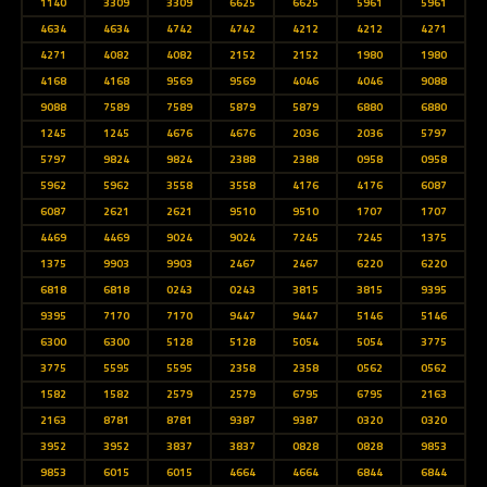
1140
3309
3309
6625
6625
5961
5961
4634
4634
4742
4742
4212
4212
4271
4271
4082
4082
2152
2152
1980
1980
4168
4168
9569
9569
4046
4046
9088
9088
7589
7589
5879
5879
6880
6880
1245
1245
4676
4676
2036
2036
5797
5797
9824
9824
2388
2388
0958
0958
5962
5962
3558
3558
4176
4176
6087
6087
2621
2621
9510
9510
1707
1707
4469
4469
9024
9024
7245
7245
1375
1375
9903
9903
2467
2467
6220
6220
6818
6818
0243
0243
3815
3815
9395
9395
7170
7170
9447
9447
5146
5146
6300
6300
5128
5128
5054
5054
3775
3775
5595
5595
2358
2358
0562
0562
1582
1582
2579
2579
6795
6795
2163
2163
8781
8781
9387
9387
0320
0320
3952
3952
3837
3837
0828
0828
9853
9853
6015
6015
4664
4664
6844
6844