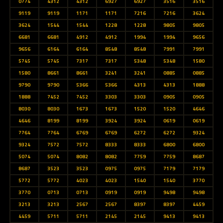
0774
4312
4312
6927
6927
3516
3516
9119
9119
1171
1171
7216
7216
3624
3624
1544
1544
1228
1228
9805
9805
6681
6681
4912
4912
1994
1994
9656
9656
6164
6164
8548
8548
7991
7991
5745
5745
7317
7317
5348
5348
1580
1580
8661
8661
3241
3241
0885
0885
9790
9790
5366
5366
4313
4313
1888
1888
7452
7452
3303
3303
0905
0905
8030
8030
1673
1673
1520
1520
4646
4646
8199
8199
3924
3924
0619
0619
7764
7764
6769
6769
6272
6272
9324
9324
7572
7572
8333
8333
6800
6800
5074
5074
8082
8082
7759
7759
8687
8687
3523
3523
0975
0975
7179
7179
5772
5772
4023
4023
1540
1540
3770
3770
0713
0713
0919
0919
9498
9498
3213
3213
2567
2567
8397
8397
4459
4459
5711
5711
2145
2145
9413
9413