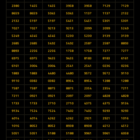
2380
1455
1455
3958
3958
7129
7129
8659
8659
5045
5045
1137
1137
2132
2132
5197
5197
5451
5451
5301
5301
7027
7027
9213
9213
2099
2099
5249
5249
4545
4545
5230
5230
3139
3139
2685
2685
5492
5492
2587
2587
8893
8893
2256
2256
1758
1758
7277
7277
6975
6975
9455
9455
8183
8183
6161
6161
3004
3004
2541
2541
0236
0236
1883
1883
4480
4480
9572
9572
9110
9110
0382
0382
8954
8954
1288
1288
7587
7587
8875
8875
2354
2354
7211
7211
0921
0921
2097
2097
4828
4828
1733
1733
2710
2710
4375
4375
9134
9134
7524
7524
7402
7402
9293
9293
4014
4014
4262
4262
2921
2921
1016
1016
8052
8052
8938
8938
4512
4512
5051
5051
5188
5188
9961
9961
6058