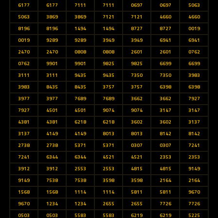
6177
6177
7111
7111
0697
0697
5063
5063
3869
3869
7121
7121
4660
4660
8196
8196
1494
1494
8727
8727
0019
0019
9289
9289
3949
3949
6941
6941
2470
2470
0808
0808
2601
2601
0762
0762
9901
9901
9825
9825
6699
6699
3111
3111
9435
9435
7350
7350
3983
3983
8435
8435
3757
3757
6398
6398
3977
3977
7689
7689
3662
3662
7927
7927
4501
4501
9074
9074
3147
3147
4381
4381
6218
6218
3602
3602
3137
3137
4149
4149
8013
8013
8142
8142
2738
2738
5371
5371
0307
0307
7241
7241
6344
6344
4521
4521
2353
2353
3912
3912
2553
2553
4815
4815
9149
9149
7538
7538
3598
3598
2164
2164
1568
1568
1114
1114
5811
5811
9670
9670
1234
1234
2655
2655
7726
7726
0503
0503
5583
5583
6219
6219
5225