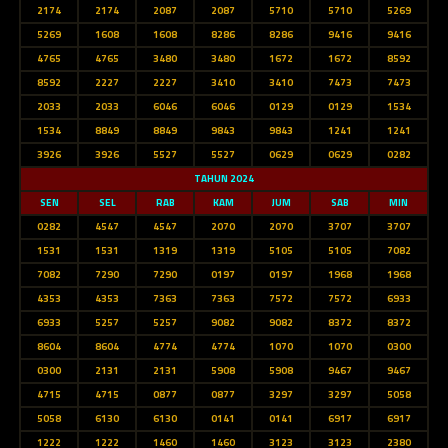
2174
2174
2087
2087
5710
5710
5269
5269
1608
1608
8286
8286
9416
9416
4765
4765
3480
3480
1672
1672
8592
8592
2227
2227
3410
3410
7473
7473
2033
2033
6046
6046
0129
0129
1534
1534
8849
8849
9843
9843
1241
1241
3926
3926
5527
5527
0629
0629
0282
TAHUN 2024
SEN
SEL
RAB
KAM
JUM
SAB
MIN
0282
4547
4547
2070
2070
3707
3707
1531
1531
1319
1319
5105
5105
7082
7082
7290
7290
0197
0197
1968
1968
4353
4353
7363
7363
7572
7572
6933
6933
5257
5257
9082
9082
8372
8372
8604
8604
4774
4774
1070
1070
0300
0300
2131
2131
5908
5908
9467
9467
4715
4715
0877
0877
3297
3297
5058
5058
6130
6130
0141
0141
6917
6917
1222
1222
1460
1460
3123
3123
2380