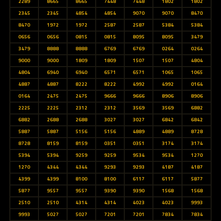
2289
8665
8665
7448
7448
1802
1802
2345
2345
4854
4854
9070
9070
8470
8470
1972
1972
2587
2587
5384
5384
0656
0656
0815
0815
8095
8095
3479
3479
8888
8888
6769
6769
0264
0264
9000
9000
1809
1809
1507
1507
4804
4804
6940
6940
6571
6571
1065
1065
4887
4887
8222
8222
4992
4992
0164
0164
2475
2475
9666
9666
8906
8906
2225
2225
2312
2312
3569
3569
6882
6882
2688
2688
3027
3027
6842
6842
5887
5887
5156
5156
4889
4889
8728
8728
8159
8159
0351
0351
3174
3174
5394
5394
9259
9259
9534
9534
1270
1270
4344
4344
9293
9293
4187
4187
4399
4399
8100
8100
6117
6117
5877
5877
9557
9557
9390
9390
1568
1568
2510
2510
4314
4314
4023
4023
9993
9993
5027
5027
7201
7201
7834
7834