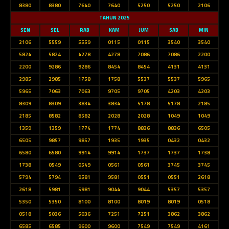
8380
8380
7640
7640
5250
5250
2106
TAHUN 2025
SEN
SEL
RAB
KAM
JUM
SAB
MIN
2106
5559
5559
0115
0115
3540
3540
5824
5824
4278
4278
7086
7086
2200
2200
9286
9286
8454
8454
4131
4131
2985
2985
1758
1758
5537
5537
5965
5965
7063
7063
9705
9705
4203
4203
8309
8309
3834
3834
5178
5178
2185
2185
8582
8582
2028
2028
1049
1049
1359
1359
1774
1774
8836
8836
6505
6505
9857
9857
1935
1935
0432
0432
6580
6580
9914
9914
1737
1737
1738
1738
0549
0549
0561
0561
3745
3745
5794
5794
9581
9581
0551
0551
2618
2618
5981
5981
9044
9044
5357
5357
5350
5350
8100
8100
8019
8019
0518
0518
5036
5036
7251
7251
3862
3862
6585
6585
9600
9600
7549
7549
4161