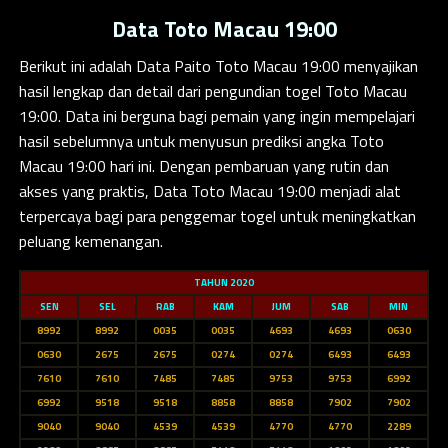
Data Toto Macau 19:00
Berikut ini adalah
Data Paito Toto Macau 19:00
menyajikan
hasil lengkap dan detail dari pengundian togel Toto Macau
19:00. Data ini berguna bagi pemain yang ingin mempelajari
hasil sebelumnya untuk menyusun prediksi angka Toto
Macau 19:00 hari ini. Dengan pembaruan yang rutin dan
akses yang praktis, Data Toto Macau 19:00 menjadi alat
terpercaya bagi para penggemar togel untuk meningkatkan
peluang kemenangan.
TAHUN 2020
SEN
SEL
RAB
KAM
JUM
SAB
MIN
8992
8992
0035
0035
4693
4693
0630
0630
2675
2675
0274
0274
6493
6493
7610
7610
7485
7485
9753
9753
6992
6992
9518
9518
8858
8858
7902
7902
9040
9040
4539
4539
4770
4770
2289