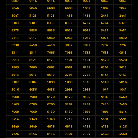
8887
9114
9114
9053
9053
9865
9865
5046
5046
6608
6608
1007
1007
9047
9047
5123
5123
1439
1439
2441
2441
9303
9303
8333
8333
6764
6764
6375
6375
8836
8836
8915
8915
3451
3451
5117
5117
6969
6969
5074
5074
8930
8930
4450
4450
3037
3037
2292
2292
2311
2311
7086
7086
7633
7633
0913
0913
8125
8125
1101
1101
9528
9528
7869
7869
0082
0082
6295
6295
3613
3613
8615
8615
2294
2294
0147
0147
6387
6387
1899
1899
5548
5548
5016
5016
6056
6056
2998
2998
1047
1047
2900
2900
0170
0170
9185
9185
0469
0469
0700
0700
3787
3787
7450
7450
7069
7069
5130
5130
7896
7896
8414
8414
1349
1349
1213
1213
5591
5591
9649
9649
6878
6878
4758
4758
4126
4126
8156
8156
7304
7304
4568
4568