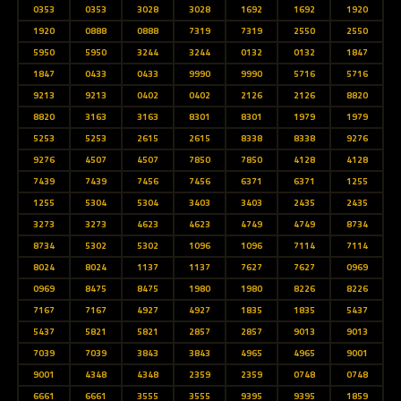
0353
0353
3028
3028
1692
1692
1920
1920
0888
0888
7319
7319
2550
2550
5950
5950
3244
3244
0132
0132
1847
1847
0433
0433
9990
9990
5716
5716
9213
9213
0402
0402
2126
2126
8820
8820
3163
3163
8301
8301
1979
1979
5253
5253
2615
2615
8338
8338
9276
9276
4507
4507
7850
7850
4128
4128
7439
7439
7456
7456
6371
6371
1255
1255
5304
5304
3403
3403
2435
2435
3273
3273
4623
4623
4749
4749
8734
8734
5302
5302
1096
1096
7114
7114
8024
8024
1137
1137
7627
7627
0969
0969
8475
8475
1980
1980
8226
8226
7167
7167
4927
4927
1835
1835
5437
5437
5821
5821
2857
2857
9013
9013
7039
7039
3843
3843
4965
4965
9001
9001
4348
4348
2359
2359
0748
0748
6661
6661
3555
3555
9395
9395
1859