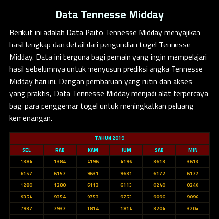
Data Tennesse Midday
Berikut ini adalah
Data Paito Tennesse Midday
menyajikan
hasil lengkap dan detail dari pengundian togel Tennesse
Midday. Data ini berguna bagi pemain yang ingin mempelajari
hasil sebelumnya untuk menyusun prediksi angka Tennesse
Midday hari ini. Dengan pembaruan yang rutin dan akses
yang praktis, Data Tennesse Midday menjadi alat terpercaya
bagi para penggemar togel untuk meningkatkan peluang
kemenangan.
TAHUN 2019
SEL
RAB
KAM
JUM
SAB
MIN
1384
1384
4196
4196
3613
3613
6157
6157
9631
9631
6172
6172
1280
1280
6113
6113
0240
0240
9354
9354
9753
9753
9096
9096
7937
7937
1814
1814
3204
3204