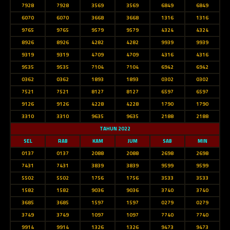
7928
7928
3569
3569
6849
6849
6070
6070
3668
3668
1316
1316
9765
9765
9579
9579
4324
4324
8926
8926
4282
4282
9939
9939
9319
9319
4709
4709
4316
4316
9535
9535
7104
7104
6942
6942
0362
0362
1893
1893
0302
0302
7521
7521
8127
8127
6597
6597
9126
9126
4228
4228
1790
1790
3310
3310
9635
9635
2188
2188
TAHUN 2022
SEL
RAB
KAM
JUM
SAB
MIN
0137
0137
2088
2088
2698
2698
7431
7431
3839
3839
9599
9599
5502
5502
1756
1756
3533
3533
1582
1582
9036
9036
3740
3740
3685
3685
1597
1597
0279
0279
3749
3749
1097
1097
7740
7740
9914
9914
1326
1326
9473
9473