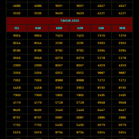
4686
4686
9031
9031
4647
4647
3503
3503
9430
9430
4221
4221
TAHUN 2020
SEL
RAB
KAM
JUM
SAB
MIN
9934
9934
7453
7453
1310
1310
8344
8344
2595
2595
3933
3933
8186
8186
9782
9782
3094
3094
0046
0046
6370
6370
5278
5278
2999
2999
8367
8367
4359
4359
2036
2036
0355
0355
9887
9887
7002
7002
8988
8988
1272
1272
4458
4458
3953
3953
8193
8193
7900
7900
1805
1805
2495
2495
4170
4170
5728
5728
9948
9948
8403
8403
2440
2440
6447
6447
8701
8701
0081
0081
2886
2886
1702
1702
5493
5493
0379
0379
5616
5616
8794
8794
5654
5654