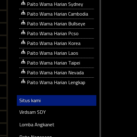
Paito Warna Harian Sydney
Paito Warna Harian Cambodia
Paito Warna Harian Bullseye
Paito Warna Harian Pcso
Paito Warna Harian Korea
Paito Warna Harian Laos
Paito Warna Harian Taipei
Paito Warna Harian Nevada
Paito Warna Harian Lengkap
Situs kami
Virdsam SDY
Lomba Angkanet
Data Nagasaon