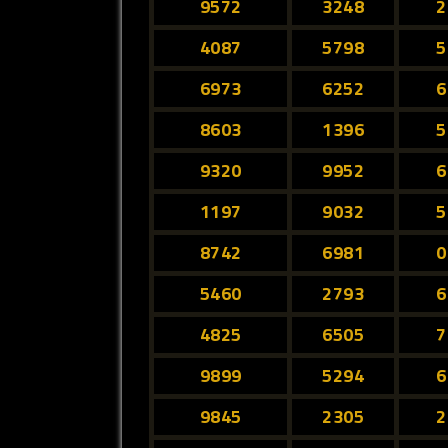
9572
3248
2
4087
5798
5
6973
6252
6
8603
1396
5
9320
9952
6
1197
9032
5
8742
6981
0
5460
2793
6
4825
6505
7
9899
5294
6
9845
2305
2