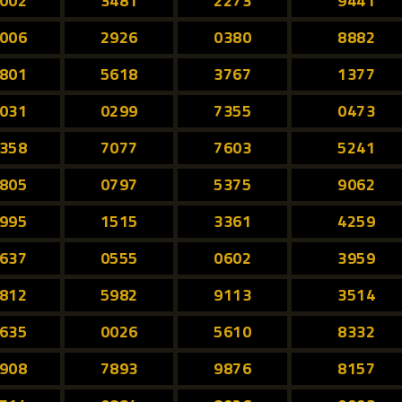
002
3481
2273
9441
006
2926
0380
8882
801
5618
3767
1377
031
0299
7355
0473
358
7077
7603
5241
805
0797
5375
9062
995
1515
3361
4259
637
0555
0602
3959
812
5982
9113
3514
635
0026
5610
8332
908
7893
9876
8157