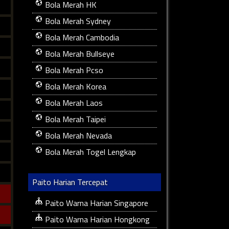
Bola Merah HK
Bola Merah Sydney
Bola Merah Cambodia
Bola Merah Bullseye
Bola Merah Pcso
Bola Merah Korea
Bola Merah Laos
Bola Merah Taipei
Bola Merah Nevada
Bola Merah Togel Lengkap
Paito Harian Tercepat
Paito Warna Harian Singapore
Paito Warna Harian Hongkong