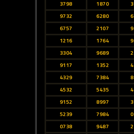
3798
1870
3
9732
6280
6
6757
2107
9
1216
1764
9
3304
9689
2
9117
1352
4
4329
7384
8
4532
5435
4
9152
8997
3
5239
7984
0
0738
9487
2