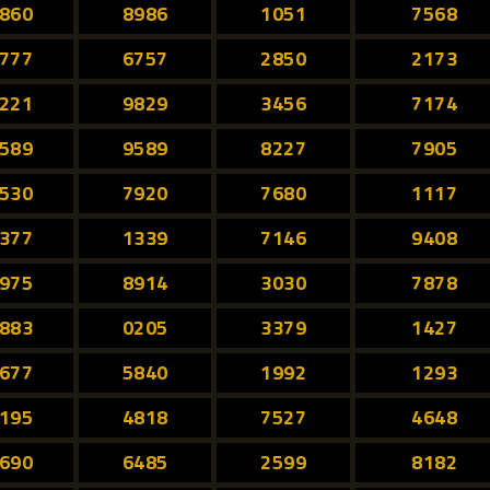
860
8986
1051
7568
777
6757
2850
2173
221
9829
3456
7174
589
9589
8227
7905
530
7920
7680
1117
377
1339
7146
9408
975
8914
3030
7878
883
0205
3379
1427
677
5840
1992
1293
195
4818
7527
4648
690
6485
2599
8182