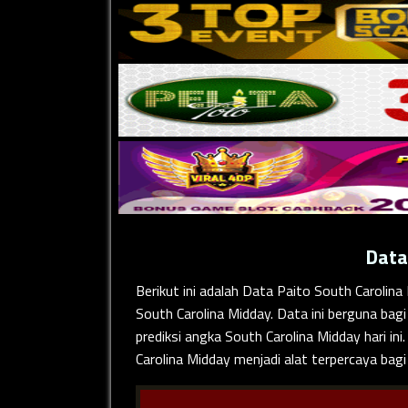
Data
Berikut ini adalah
Data Paito South Carolina
South Carolina Midday. Data ini berguna ba
prediksi angka South Carolina Midday hari i
Carolina Midday menjadi alat terpercaya ba