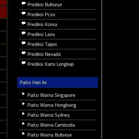
Prediksi Bullseye
Prediksi Pcso
Prediksi Korea
Prediksi Laos
Prediksi Taipei
Prediksi Nevada
Prediksi Kami Lengkap
Paito Hari Ini
Paito Warna Singapore
Paito Warna Hongkong
Paito Warna Sydney
Paito Warna Cambodia
Paito Warna Bullseye