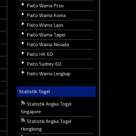
Paito Warna Pcso
Paito Warna Korea
Paito Warna Laos
Paito Warna Taipei
Paito Warna Nevada
Paito HK 6D
Paito Sydney 6D
Paito Warna Lengkap
Statistik Togel
Statistik Angka Togel
Singapore
Statistik Angka Togel
Hongkong