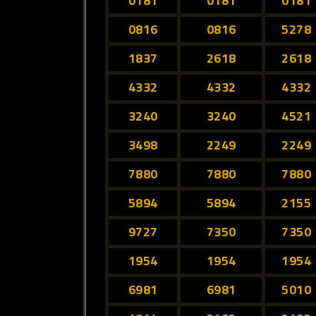
0181
0181
0181
0816
0816
5278
1837
2618
2618
4332
4332
4332
3240
3240
4521
3498
2249
2249
7880
7880
7880
5894
5894
2155
9727
7350
7350
1954
1954
1954
6981
6981
5010