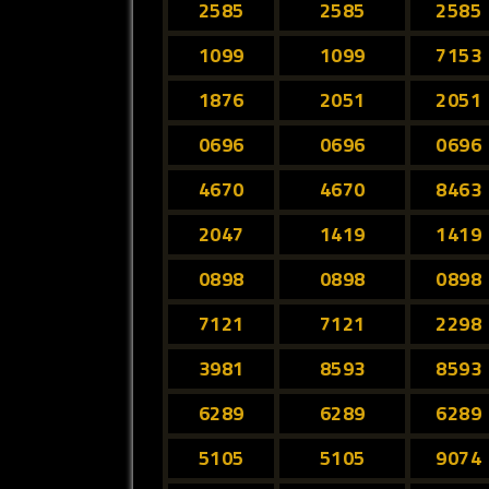
2585
2585
2585
1099
1099
7153
1876
2051
2051
0696
0696
0696
4670
4670
8463
2047
1419
1419
0898
0898
0898
7121
7121
2298
3981
8593
8593
6289
6289
6289
5105
5105
9074