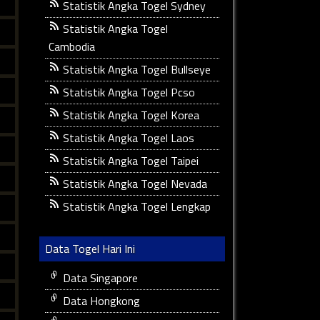
Statistik Angka Togel Sydney
Statistik Angka Togel
Cambodia
Statistik Angka Togel Bullseye
Statistik Angka Togel Pcso
Statistik Angka Togel Korea
Statistik Angka Togel Laos
Statistik Angka Togel Taipei
Statistik Angka Togel Nevada
Statistik Angka Togel Lengkap
Data Togel Hari Ini
Data Singapore
Data Hongkong