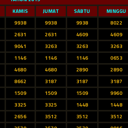
KAMIS
JUMAT
SABTU
MINGGU
9938
9938
9938
8022
2631
2631
4609
4609
9041
3263
3263
3263
1146
1146
1146
0653
4680
4680
2890
2890
8662
3187
3187
3187
1509
1509
1509
9960
3325
3325
1448
1448
2656
3512
3512
3512