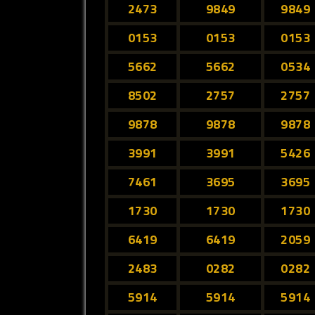
2473
9849
9849
0153
0153
0153
5662
5662
0534
8502
2757
2757
9878
9878
9878
3991
3991
5426
7461
3695
3695
1730
1730
1730
6419
6419
2059
2483
0282
0282
5914
5914
5914