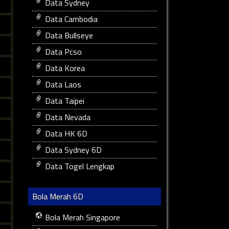
Data Sydney
Data Cambodia
Data Bullseye
Data Pcso
Data Korea
Data Laos
Data Taipei
Data Nevada
Data HK 6D
Data Sydney 6D
Data Togel Lengkap
Bola Merah 6D
Bola Merah Singapore