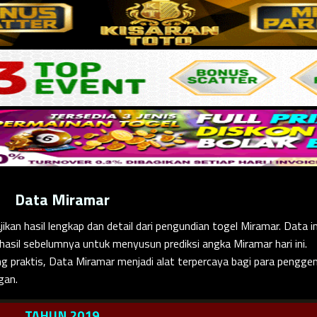
Data Miramar
kan hasil lengkap dan detail dari pengundian togel Miramar. Data in
hasil sebelumnya untuk menyusun prediksi angka Miramar hari ini.
 praktis, Data Miramar menjadi alat terpercaya bagi para pengge
gan.
TAHUN 2019