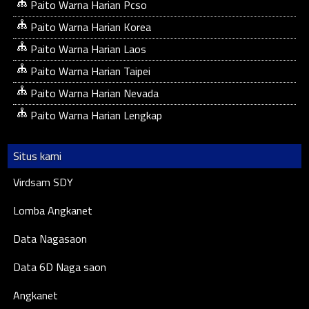
Paito Warna Harian Pcso
Paito Warna Harian Korea
Paito Warna Harian Laos
Paito Warna Harian Taipei
Paito Warna Harian Nevada
Paito Warna Harian Lengkap
Situs kami
Virdsam SDY
Lomba Angkanet
Data Nagasaon
Data 6D Naga saon
Angkanet