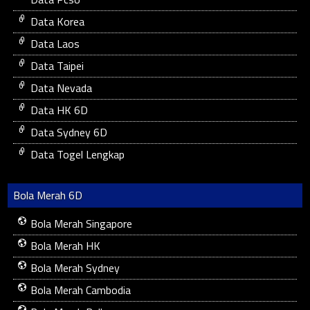
Data Korea
Data Laos
Data Taipei
Data Nevada
Data HK 6D
Data Sydney 6D
Data Togel Lengkap
Bola Merah 6D
Bola Merah Singapore
Bola Merah HK
Bola Merah Sydney
Bola Merah Cambodia