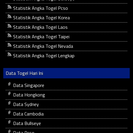
Statistik Angka Togel Pcso
Statistik Angka Togel Korea
Statistik Angka Togel Laos
Statistik Angka Togel Taipei
Statistik Angka Togel Nevada
Statistik Angka Togel Lengkap
Data Togel Hari Ini
Data Singapore
Data Hongkong
Data Sydney
Data Cambodia
Data Bullseye
Data Pcso