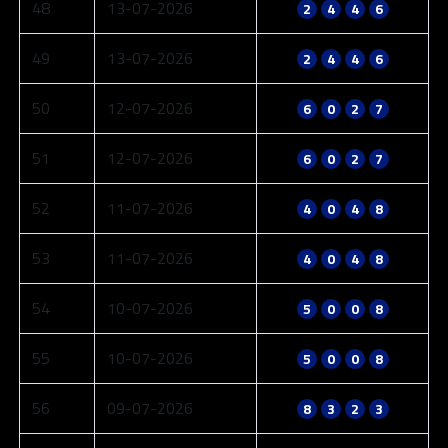
48
13-07-2026
2
4
4
6
49
13-07-2026
2
4
4
6
50
12-07-2026
6
0
2
7
51
12-07-2026
6
0
2
7
52
11-07-2026
4
0
4
8
53
11-07-2026
4
0
4
8
54
10-07-2026
5
0
0
8
55
10-07-2026
5
0
0
8
56
09-07-2026
8
3
2
3