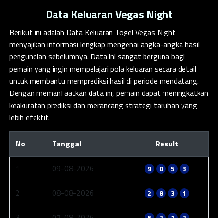
Data Keluaran Vegas Night
Berikut ini adalah
Data Keluaran Togel Vegas Night
menyajikan informasi lengkap mengenai angka-angka hasil
pengundian sebelumnya. Data ini sangat berguna bagi
pemain yang ingin mempelajari pola keluaran secara detail
untuk membantu memprediksi hasil di periode mendatang.
Dengan memanfaatkan data ini, pemain dapat meningkatkan
keakuratan prediksi dan merancang strategi taruhan yang
lebih efektif.
No
Tanggal
Result
1
09-08-2026
9
0
5
3
2
08-08-2026
2
8
3
1
3
07-08-2026
6
2
1
2