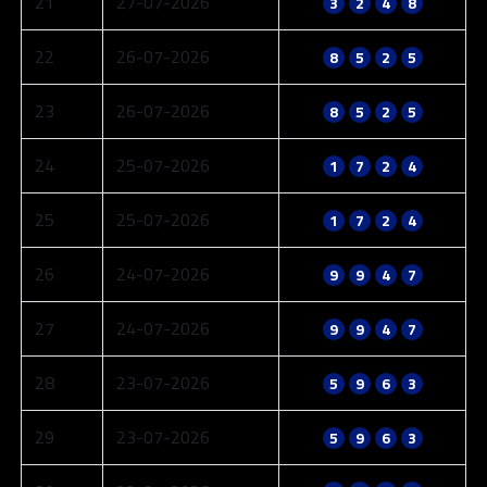
21
27-07-2026
3
2
4
8
22
26-07-2026
8
5
2
5
23
26-07-2026
8
5
2
5
24
25-07-2026
1
7
2
4
25
25-07-2026
1
7
2
4
26
24-07-2026
9
9
4
7
27
24-07-2026
9
9
4
7
28
23-07-2026
5
9
6
3
29
23-07-2026
5
9
6
3