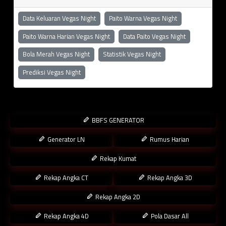
Data Keluaran Vegas Night
Paito Warna Vegas Night
Paito Warna Harian Vegas Night
Data Paito Vegas Night
Bola Merah Vegas Night
Statistik Vegas Night
Prediksi Vegas Night
BBFS GENERATOR
Generator LN
Rumus Harian
Rekap Kumat
Rekap Angka CT
Rekap Angka 3D
Rekap Angka 2D
Rekap Angka 4D
Pola Dasar All