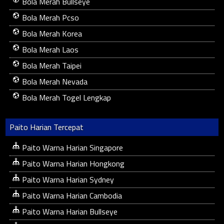
Bola Merah Bullseye
Bola Merah Pcso
Bola Merah Korea
Bola Merah Laos
Bola Merah Taipei
Bola Merah Nevada
Bola Merah Togel Lengkap
Paito Harian Tercepat
Paito Warna Harian Singapore
Paito Warna Harian Hongkong
Paito Warna Harian Sydney
Paito Warna Harian Cambodia
Paito Warna Harian Bullseye