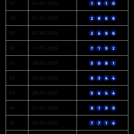
57
04-06-2026
1
8
1
0
58
03-06-2026
2
8
6
6
59
02-06-2026
2
4
9
6
60
31-05-2026
7
1
9
2
61
30-05-2026
5
0
8
1
62
29-05-2026
9
3
4
4
63
28-05-2026
5
4
4
4
64
27-05-2026
9
1
9
9
65
26-05-2026
7
7
1
4