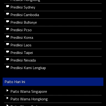
Prediksi Sydney
Prediksi Cambodia
Prediksi Bullseye
Prediksi Pcso
Prediksi Korea
Prediksi Laos
Prediksi Taipei
Prediksi Nevada
Prediksi Kami Lengkap
Paito Hari Ini
Paito Warna Singapore
Paito Warna Hongkong