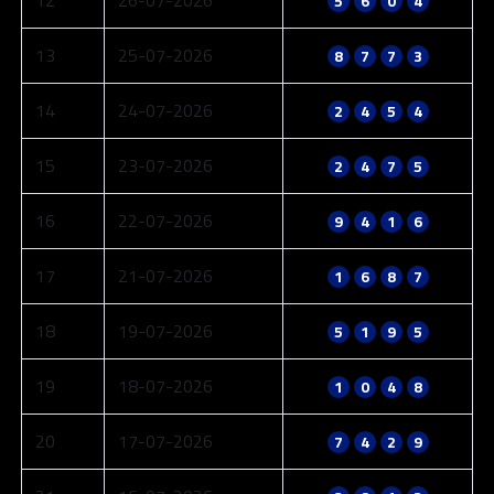
12
26-07-2026
5
6
0
4
13
25-07-2026
8
7
7
3
14
24-07-2026
2
4
5
4
15
23-07-2026
2
4
7
5
16
22-07-2026
9
4
1
6
17
21-07-2026
1
6
8
7
18
19-07-2026
5
1
9
5
19
18-07-2026
1
0
4
8
20
17-07-2026
7
4
2
9