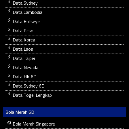
Data Sydney
Data Cambodia
Data Bullseye
Data Pcso
Data Korea
Data Laos
Data Taipei
Data Nevada
Data HK 6D
Data Sydney 6D
Data Togel Lengkap
Bola Merah 6D
Bola Merah Singapore