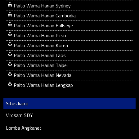
Paito Warna Harian Sydney
Paito Warna Harian Cambodia
Paito Warna Harian Bullseye
Paito Warna Harian Pcso
Paito Warna Harian Korea
Paito Warna Harian Laos
Paito Warna Harian Taipei
Paito Warna Harian Nevada
Paito Warna Harian Lengkap
Situs kami
Virdsam SDY
Lomba Angkanet