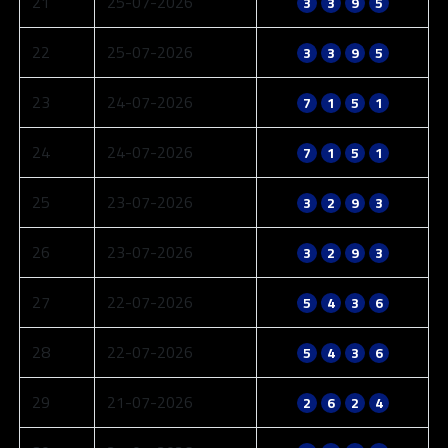
21
25-07-2026
3
3
9
5
22
25-07-2026
3
3
9
5
23
24-07-2026
7
1
5
1
24
24-07-2026
7
1
5
1
25
23-07-2026
3
2
9
3
26
23-07-2026
3
2
9
3
27
22-07-2026
5
4
3
6
28
22-07-2026
5
4
3
6
29
21-07-2026
2
6
2
4