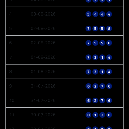
4
03-08-2026
5
4
4
4
5
02-08-2026
7
5
5
8
6
02-08-2026
7
5
5
8
7
01-08-2026
7
3
1
4
8
01-08-2026
7
3
1
4
9
31-07-2026
6
2
7
6
10
31-07-2026
6
2
7
6
11
30-07-2026
0
1
2
8