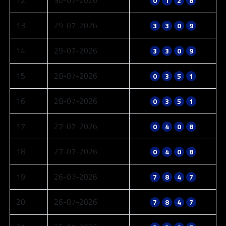
12
30-07-2026
0
1
2
8
13
29-07-2026
3
3
0
9
14
29-07-2026
3
3
0
9
15
28-07-2026
0
3
5
1
16
28-07-2026
0
3
5
1
17
27-07-2026
0
4
0
8
18
27-07-2026
0
4
0
8
19
26-07-2026
7
8
4
7
20
26-07-2026
7
8
4
7