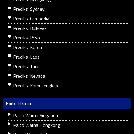
Prediksi Sydney
Prediksi Cambodia
Prediksi Bullseye
Prediksi Pcso
Prediksi Korea
Prediksi Laos
Prediksi Taipei
Prediksi Nevada
Prediksi Kami Lengkap
Paito Hari Ini
Paito Warna Singapore
Paito Warna Hongkong