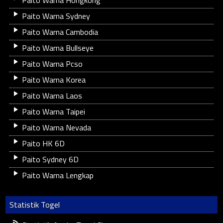
Paito Warna Sydney
Paito Warna Cambodia
Paito Warna Bullseye
Paito Warna Pcso
Paito Warna Korea
Paito Warna Laos
Paito Warna Taipei
Paito Warna Nevada
Paito HK 6D
Paito Sydney 6D
Paito Warna Lengkap
Statistik Togel