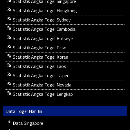
Statistik Angka Togel Singapore
Statistik Angka Togel Hongkong
Statistik Angka Togel Sydney
Statistik Angka Togel Cambodia
Statistik Angka Togel Bullseye
Statistik Angka Togel Pcso
Statistik Angka Togel Korea
Statistik Angka Togel Laos
Statistik Angka Togel Taipei
Statistik Angka Togel Nevada
Statistik Angka Togel Lengkap
Data Togel Hari Ini
Data Singapore