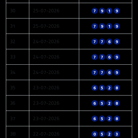
30
25-07-2026
7
9
1
9
31
25-07-2026
7
9
1
9
32
24-07-2026
7
7
6
9
33
24-07-2026
7
7
6
9
34
24-07-2026
7
7
6
9
35
23-07-2026
6
5
2
8
36
23-07-2026
6
5
2
8
37
23-07-2026
6
5
2
8
38
22-07-2026
0
5
2
3