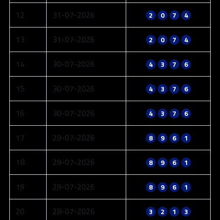
12
31-07-2026
2
0
7
4
13
31-07-2026
2
0
7
4
14
30-07-2026
4
3
7
6
15
30-07-2026
4
3
7
6
16
30-07-2026
4
3
7
6
17
29-07-2026
8
9
6
1
18
29-07-2026
8
9
6
1
19
29-07-2026
8
9
6
1
20
28-07-2026
3
2
1
3