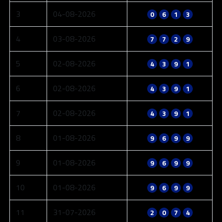
3
04-08-2026
0
6
1
3
4
03-08-2026
7
7
2
9
5
02-08-2026
4
3
9
1
6
02-08-2026
4
3
9
1
7
02-08-2026
4
3
9
1
8
01-08-2026
9
6
9
9
9
01-08-2026
9
6
9
9
10
01-08-2026
9
6
9
9
11
31-07-2026
2
0
7
4