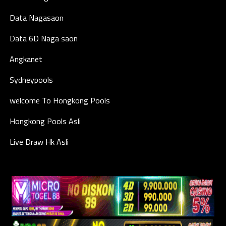
Data Nagasaon
Data 6D Naga saon
Angkanet
Sydneypools
welcome To Hongkong Pools
Hongkong Pools Asli
Live Draw Hk Asli