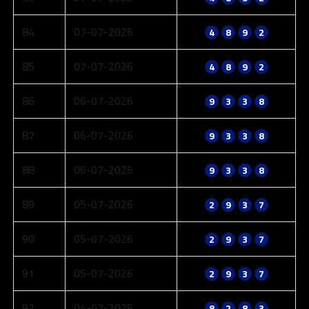
84
07-07-2026
4
8
9
2
85
07-07-2026
4
8
9
2
86
06-07-2026
9
3
3
8
87
06-07-2026
9
3
3
8
88
06-07-2026
9
3
3
8
89
05-07-2026
2
9
3
7
90
05-07-2026
2
9
3
7
91
05-07-2026
2
9
3
7
92
04-07-2026
8
2
8
3