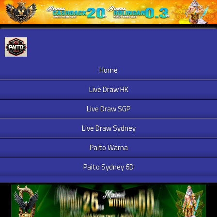
Home
Live Draw HK
Live Draw SGP
Live Draw Sydney
Paito Warna
Paito Sydney 6D