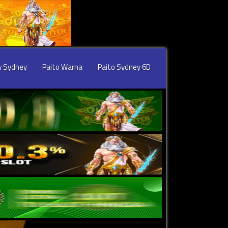
w Sydney
Paito Warna
Paito Sydney 6D