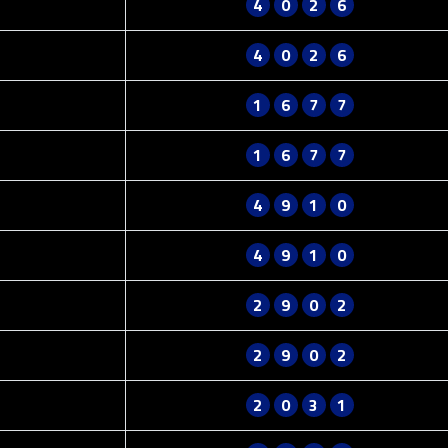
4
0
2
6
4
0
2
6
1
6
7
7
1
6
7
7
4
9
1
0
4
9
1
0
2
9
0
2
2
9
0
2
2
0
3
1