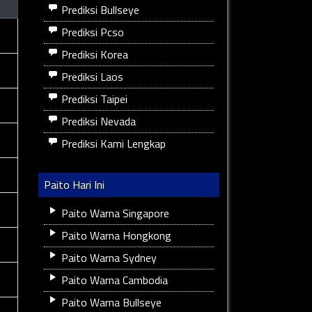
Prediksi Bullseye
Prediksi Pcso
Prediksi Korea
Prediksi Laos
Prediksi Taipei
Prediksi Nevada
Prediksi Kami Lengkap
Paito Hari Ini
Paito Warna Singapore
Paito Warna Hongkong
Paito Warna Sydney
Paito Warna Cambodia
Paito Warna Bullseye