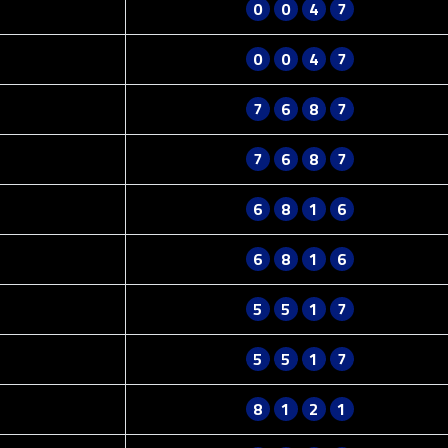
0
0
4
7
0
0
4
7
7
6
8
7
7
6
8
7
6
8
1
6
6
8
1
6
5
5
1
7
5
5
1
7
8
1
2
1