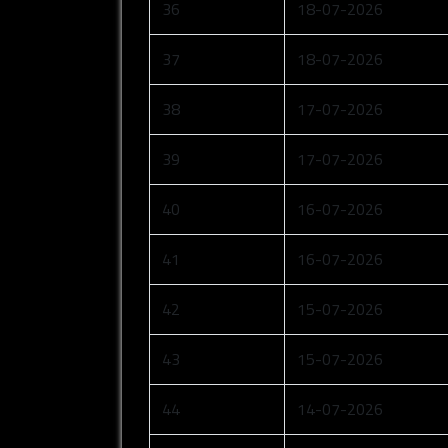
36
18-07-2026
37
18-07-2026
38
17-07-2026
39
17-07-2026
40
16-07-2026
41
16-07-2026
42
15-07-2026
43
15-07-2026
44
14-07-2026