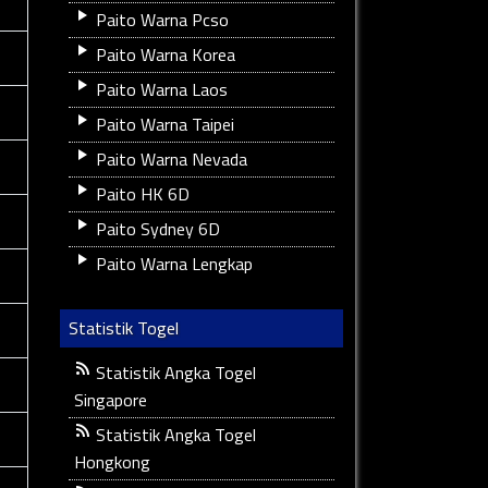
Paito Warna Pcso
Paito Warna Korea
Paito Warna Laos
Paito Warna Taipei
Paito Warna Nevada
Paito HK 6D
Paito Sydney 6D
Paito Warna Lengkap
Statistik Togel
Statistik Angka Togel
Singapore
Statistik Angka Togel
Hongkong