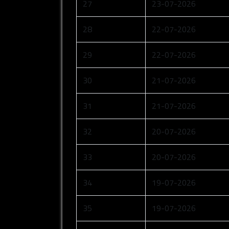
27
23-07-2026
28
22-07-2026
29
22-07-2026
30
21-07-2026
31
21-07-2026
32
20-07-2026
33
20-07-2026
34
19-07-2026
35
19-07-2026