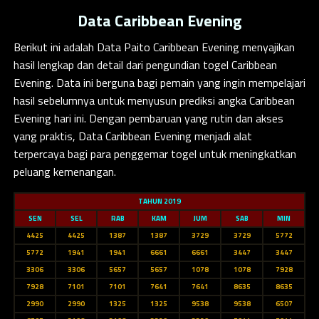
Data Caribbean Evening
Berikut ini adalah
Data Paito Caribbean Evening
menyajikan
hasil lengkap dan detail dari pengundian togel Caribbean
Evening. Data ini berguna bagi pemain yang ingin mempelajari
hasil sebelumnya untuk menyusun prediksi angka Caribbean
Evening hari ini. Dengan pembaruan yang rutin dan akses
yang praktis, Data Caribbean Evening menjadi alat
terpercaya bagi para penggemar togel untuk meningkatkan
peluang kemenangan.
TAHUN 2019
SEN
SEL
RAB
KAM
JUM
SAB
MIN
4425
4425
1387
1387
3729
3729
5772
5772
1941
1941
6661
6661
3447
3447
3306
3306
5657
5657
1078
1078
7928
7928
7101
7101
7641
7641
8635
8635
2990
2990
1325
1325
9538
9538
6507