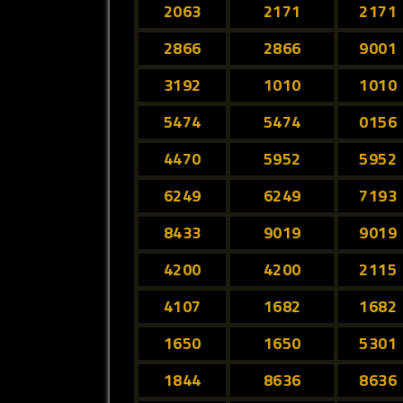
2063
2171
2171
2866
2866
9001
3192
1010
1010
5474
5474
0156
4470
5952
5952
6249
6249
7193
8433
9019
9019
4200
4200
2115
4107
1682
1682
1650
1650
5301
1844
8636
8636