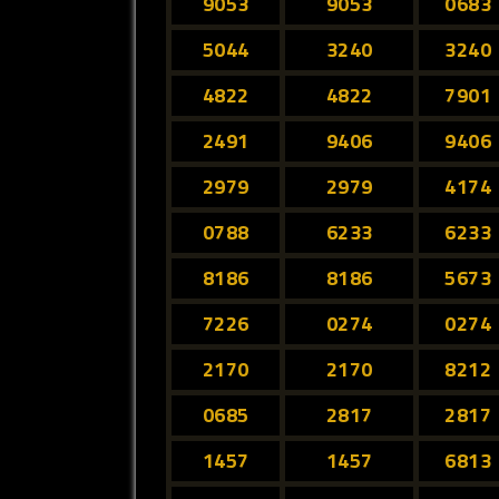
9053
9053
0683
5044
3240
3240
4822
4822
7901
2491
9406
9406
2979
2979
4174
0788
6233
6233
8186
8186
5673
7226
0274
0274
2170
2170
8212
0685
2817
2817
1457
1457
6813