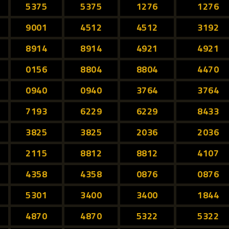
5375
5375
1276
1276
9001
4512
4512
3192
8914
8914
4921
4921
0156
8804
8804
4470
0940
0940
3764
3764
7193
6229
6229
8433
3825
3825
2036
2036
2115
8812
8812
4107
4358
4358
0876
0876
5301
3400
3400
1844
4870
4870
5322
5322