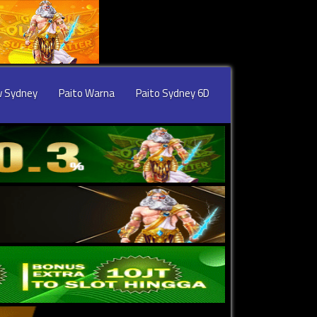
w Sydney
Paito Warna
Paito Sydney 6D