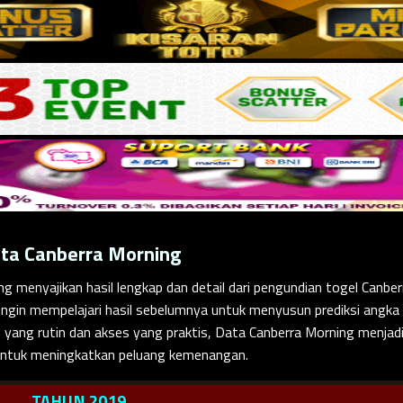
ta Canberra Morning
ng
menyajikan hasil lengkap dan detail dari pengundian togel Canber
ingin mempelajari hasil sebelumnya untuk menyusun prediksi angka
 yang rutin dan akses yang praktis, Data Canberra Morning menjad
 untuk meningkatkan peluang kemenangan.
TAHUN 2019