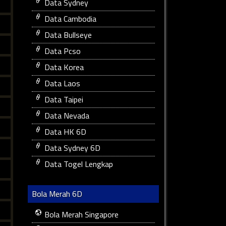
Data Sydney
Data Cambodia
Data Bullseye
Data Pcso
Data Korea
Data Laos
Data Taipei
Data Nevada
Data HK 6D
Data Sydney 6D
Data Togel Lengkap
Bola Merah 6D
Bola Merah Singapore