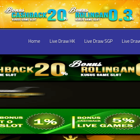
Home
Live Draw HK
Live Draw SGP
Live Dra