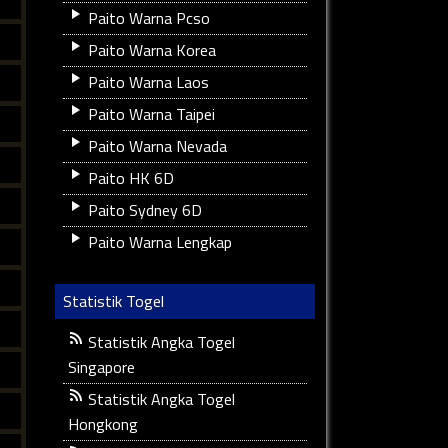
Paito Warna Pcso
Paito Warna Korea
Paito Warna Laos
Paito Warna Taipei
Paito Warna Nevada
Paito HK 6D
Paito Sydney 6D
Paito Warna Lengkap
Statistik Togel
Statistik Angka Togel
Singapore
Statistik Angka Togel
Hongkong