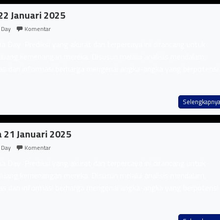
22 Januari 2025
a Day
Komentar
a Day Prediksi yang akurat dan terpercaya ini dirancang untuk
uang kemenangan mereka. Disusun melalui analisis mendalam,
elas dan informasi berharga mengenai angka-angka yang berpotensi
Selengkapny
a 21 Januari 2025
a Day
Komentar
a Day Prediksi yang akurat dan terpercaya ini dirancang untuk
uang kemenangan mereka. Disusun melalui analisis mendalam,
elas dan informasi berharga mengenai angka-angka yang berpotensi