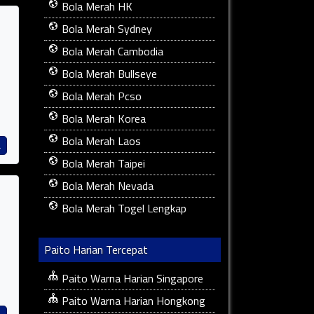
Bola Merah HK
Bola Merah Sydney
Bola Merah Cambodia
Bola Merah Bullseye
Bola Merah Pcso
Bola Merah Korea
Bola Merah Laos
a
Bola Merah Taipei
Bola Merah Nevada
Bola Merah Togel Lengkap
Paito Harian Tercepat
Paito Warna Harian Singapore
Paito Warna Harian Hongkong