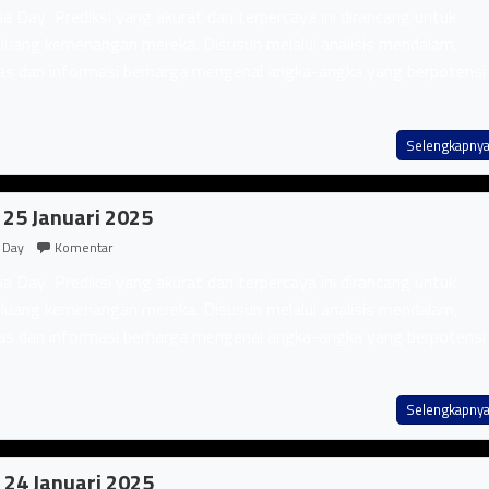
a Day Prediksi yang akurat dan terpercaya ini dirancang untuk
uang kemenangan mereka. Disusun melalui analisis mendalam,
elas dan informasi berharga mengenai angka-angka yang berpotensi
Selengkapny
 25 Januari 2025
a Day
Komentar
a Day Prediksi yang akurat dan terpercaya ini dirancang untuk
uang kemenangan mereka. Disusun melalui analisis mendalam,
elas dan informasi berharga mengenai angka-angka yang berpotensi
Selengkapny
 24 Januari 2025