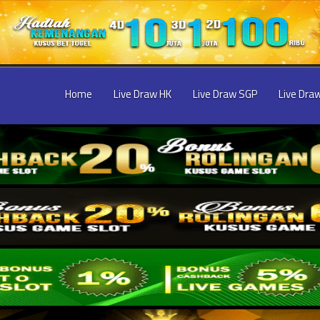
Home
Live Draw HK
Live Draw SGP
Live Dra