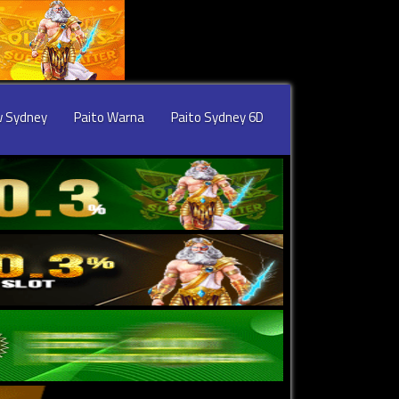
w Sydney
Paito Warna
Paito Sydney 6D