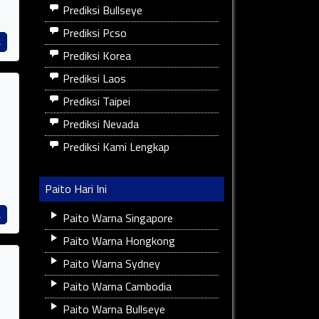
Prediksi Bullseye
Prediksi Pcso
a
Prediksi Korea
Prediksi Laos
Prediksi Taipei
Prediksi Nevada
Prediksi Kami Lengkap
Paito Hari Ini
a
Paito Warna Singapore
Paito Warna Hongkong
Paito Warna Sydney
Paito Warna Cambodia
Paito Warna Bullseye