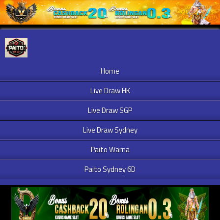
Home
Live Draw HK
Live Draw SGP
Live Draw Sydney
Paito Warna
Paito Sydney 6D