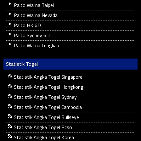
Paito Warna Taipei
Paito Warna Nevada
Paito HK 6D
Paito Sydney 6D
Paito Warna Lengkap
Statistik Togel
Statistik Angka Togel Singapore
Statistik Angka Togel Hongkong
Statistik Angka Togel Sydney
Statistik Angka Togel Cambodia
Statistik Angka Togel Bullseye
Statistik Angka Togel Pcso
Statistik Angka Togel Korea