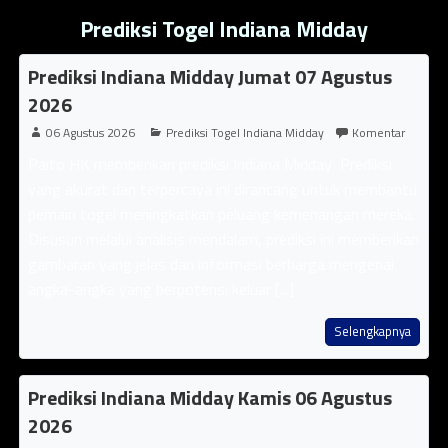
Prediksi Togel Indiana Midday
Prediksi Indiana Midday Jumat 07 Agustus
2026
06 Agustus 2026
Prediksi Togel Indiana Midday
Komentar
Paito HK memberikan prediksi Indiana Midday Prediksi
yang akurat dan terpercaya ini dirancang untuk membantu
pemain togel meningkatkan peluang kemenangan mereka.
Disusun melalui analisis mendalam, prediksi ini memberikan
gambaran yang jelas dan informasi berharga mengenai
angka-angka yang berpotensi keluar [...]
Selengkapnya
Prediksi Indiana Midday Kamis 06 Agustus
2026