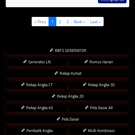
« Prev
1
2
3
Next »
Last »
BBFS GENERATOR
Generator LN
Rumus Harian
Rekap Kumat
Rekap Angka CT
Rekap Angka 3D
Rekap Angka 2D
Rekap Angka 4D
Pola Dasar All
Pola Dasar
Pembalik Angka
Multi Kombinasi