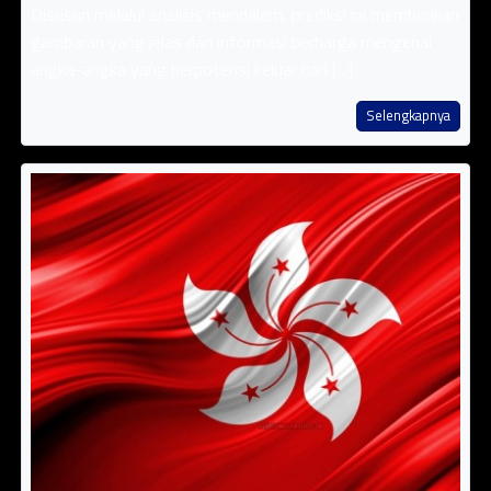
Disusun melalui analisis mendalam, prediksi ini memberikan
gambaran yang jelas dan informasi berharga mengenai
angka-angka yang berpotensi keluar hari [...]
Selengkapnya