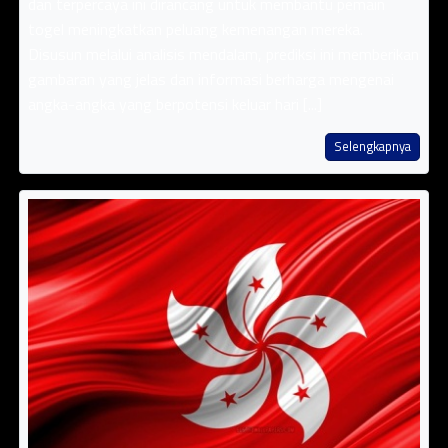
dan terpercaya ini dirancang untuk membantu pemain
togel meningkatkan peluang kemenangan mereka.
Disusun melalui analisis mendalam, prediksi ini memberikan
gambaran yang jelas dan informasi berharga mengenai
angka-angka yang berpotensi keluar hari [...]
Selengkapnya