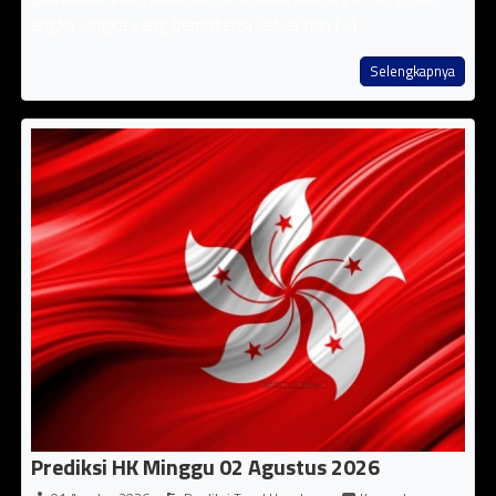
angka-angka yang berpotensi keluar hari [...]
Selengkapnya
Prediksi HK Minggu 02 Agustus 2026