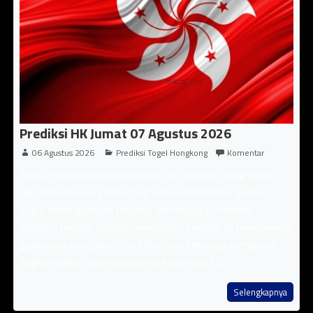
Prediksi HK Jumat 07 Agustus 2026
06 Agustus 2026
Prediksi Togel Hongkong
Komentar
Paito HK memberikan prediksi HK Prediksi yang akurat
dan terpercaya ini dirancang untuk membantu pemain
togel meningkatkan peluang kemenangan mereka.
Disusun melalui analisis mendalam, prediksi ini memberikan
gambaran yang jelas dan informasi berharga mengenai
angka-angka yang berpotensi keluar hari [...]
Selengkapnya