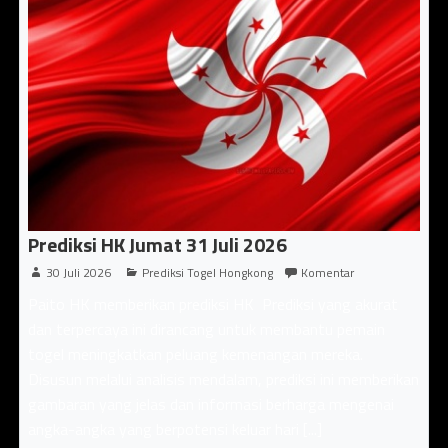
Prediksi HK Jumat 31 Juli 2026
30 Juli 2026
Prediksi Togel Hongkong
Komentar
Paito HK memberikan prediksi HK Prediksi yang akurat
dan terpercaya ini dirancang untuk membantu pemain
togel meningkatkan peluang kemenangan mereka.
Disusun melalui analisis mendalam, prediksi ini memberikan
gambaran yang jelas dan informasi berharga mengenai
angka-angka yang berpotensi keluar hari [...]