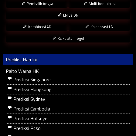
Pembalik Angka
Multi Kombinasi
LN vs DN
Kombinasi 4D
Kolaborasi LN
Kalkulator Togel
Prediksi Hari Ini
Paito Warna HK
Prediksi Singapore
Prediksi Hongkong
Prediksi Sydney
Prediksi Cambodia
Prediksi Bullseye
Prediksi Pcso