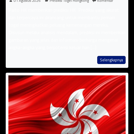
01 Agustus 2026
Prediksi Togel Hongkong
Komentar
Paito HK memberikan prediksi HK Prediksi yang akurat
dan terpercaya ini dirancang untuk membantu pemain
togel meningkatkan peluang kemenangan mereka.
Disusun melalui analisis mendalam, prediksi ini memberikan
gambaran yang jelas dan informasi berharga mengenai
angka-angka yang berpotensi keluar hari [...]
Selengkapnya