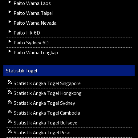
Paito Warna Laos
Paito Warna Taipei
Paito Warna Nevada
Paito HK 6D
Paito Sydney 6D
Paito Warna Lengkap
Statistik Togel
Statistik Angka Togel Singapore
Statistik Angka Togel Hongkong
Statistik Angka Togel Sydney
Statistik Angka Togel Cambodia
Statistik Angka Togel Bullseye
Statistik Angka Togel Pcso