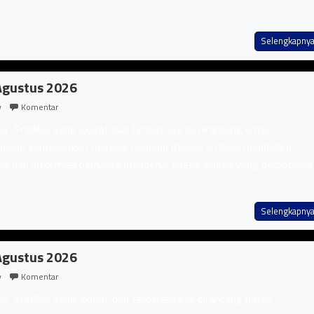
Selengkapny
Agustus 2026
y
Komentar
 Prediksi yang akurat dan terpercaya ini dirancang untuk
uang kemenangan mereka. Disusun melalui analisis mendalam,
elas dan informasi berharga mengenai angka-angka yang berpotensi
Selengkapny
Agustus 2026
y
Komentar
 Prediksi yang akurat dan terpercaya ini dirancang untuk