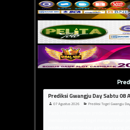
Pred
Prediksi Gwangju Day Sabtu 08 
07 Agustus 2026
Prediksi Togel Gwangju Da
Paito HK memberikan prediksi Gwangju Day
membantu pemain togel meningkatkan pel
prediksi ini memberikan gambaran yang j