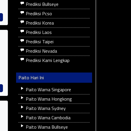
Prediksi Bullseye
Prediksi Pcso
a
Prediksi Korea
Prediksi Laos
Prediksi Taipei
Prediksi Nevada
Prediksi Kami Lengkap
Paito Hari Ini
a
Paito Warna Singapore
Paito Warna Hongkong
Paito Warna Sydney
Paito Warna Cambodia
Paito Warna Bullseye