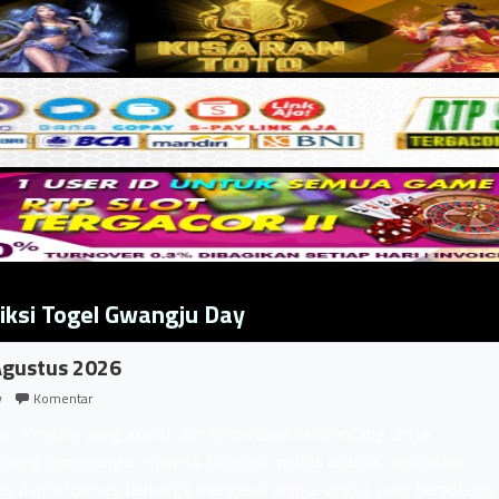
iksi Togel Gwangju Day
Agustus 2026
y
Komentar
 Prediksi yang akurat dan terpercaya ini dirancang untuk
uang kemenangan mereka. Disusun melalui analisis mendalam,
elas dan informasi berharga mengenai angka-angka yang berpotensi