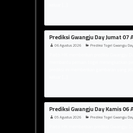
keluar [...]
Prediksi Gwangju Day Jumat 07 
06 Agustus 2026
Prediksi Togel Gwangju Da
Paito HK memberikan prediksi Gwangju Day
membantu pemain togel meningkatkan pel
prediksi ini memberikan gambaran yang j
keluar [...]
Prediksi Gwangju Day Kamis 06 
05 Agustus 2026
Prediksi Togel Gwangju Da
Paito HK memberikan prediksi Gwangju Day