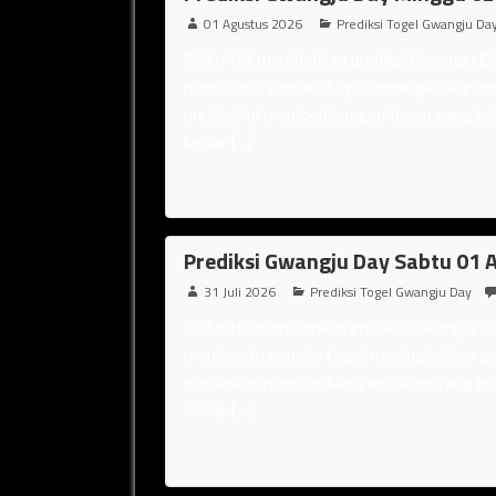
01 Agustus 2026
Prediksi Togel Gwangju Da
Paito HK memberikan prediksi Gwangju Day
membantu pemain togel meningkatkan pel
prediksi ini memberikan gambaran yang j
keluar [...]
Prediksi Gwangju Day Sabtu 01 
31 Juli 2026
Prediksi Togel Gwangju Day
Paito HK memberikan prediksi Gwangju Day
membantu pemain togel meningkatkan pel
prediksi ini memberikan gambaran yang j
keluar [...]