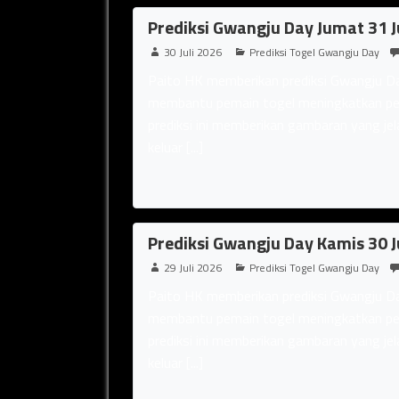
Prediksi Gwangju Day Jumat 31 J
30 Juli 2026
Prediksi Togel Gwangju Day
Paito HK memberikan prediksi Gwangju Day
membantu pemain togel meningkatkan pel
prediksi ini memberikan gambaran yang j
keluar [...]
Prediksi Gwangju Day Kamis 30 J
29 Juli 2026
Prediksi Togel Gwangju Day
Paito HK memberikan prediksi Gwangju Day
membantu pemain togel meningkatkan pel
prediksi ini memberikan gambaran yang j
keluar [...]