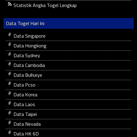
Statistik Angka Togel Lengkap
Data Togel Hari Ini
Data Singapore
Data Hongkong
Data Sydney
Data Cambodia
Data Bullseye
Data Pcso
Data Korea
Data Laos
Data Taipei
Data Nevada
Data HK 6D