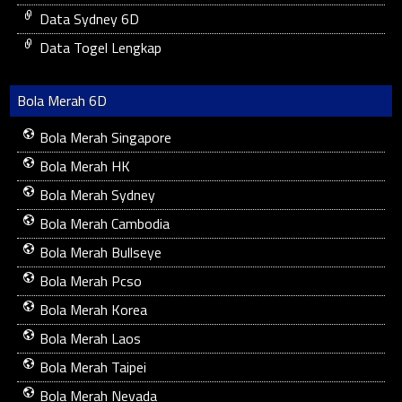
Data Sydney 6D
Data Togel Lengkap
Bola Merah 6D
Bola Merah Singapore
Bola Merah HK
Bola Merah Sydney
Bola Merah Cambodia
Bola Merah Bullseye
Bola Merah Pcso
Bola Merah Korea
Bola Merah Laos
Bola Merah Taipei
Bola Merah Nevada