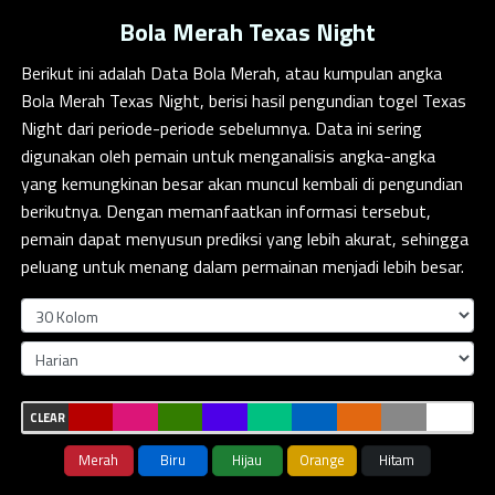
Bola Merah Texas Night
Berikut ini adalah Data Bola Merah, atau kumpulan angka
Bola Merah Texas Night
, berisi hasil pengundian togel Texas
Night dari periode-periode sebelumnya. Data ini sering
digunakan oleh pemain untuk menganalisis angka-angka
yang kemungkinan besar akan muncul kembali di pengundian
berikutnya. Dengan memanfaatkan informasi tersebut,
pemain dapat menyusun prediksi yang lebih akurat, sehingga
peluang untuk menang dalam permainan menjadi lebih besar.
CLEAR
Merah
Biru
Hijau
Orange
Hitam