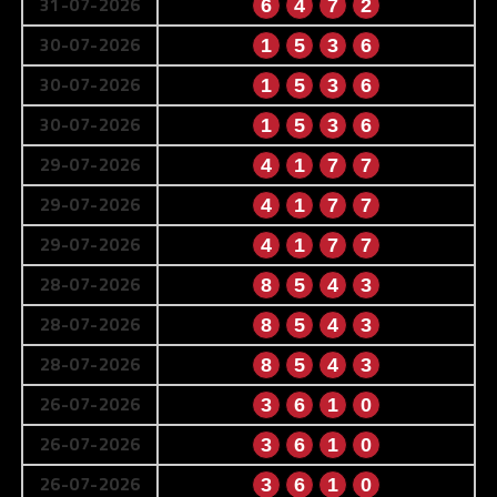
31-07-2026
6
4
7
2
30-07-2026
1
5
3
6
30-07-2026
1
5
3
6
30-07-2026
1
5
3
6
29-07-2026
4
1
7
7
29-07-2026
4
1
7
7
29-07-2026
4
1
7
7
28-07-2026
8
5
4
3
28-07-2026
8
5
4
3
28-07-2026
8
5
4
3
26-07-2026
3
6
1
0
26-07-2026
3
6
1
0
26-07-2026
3
6
1
0