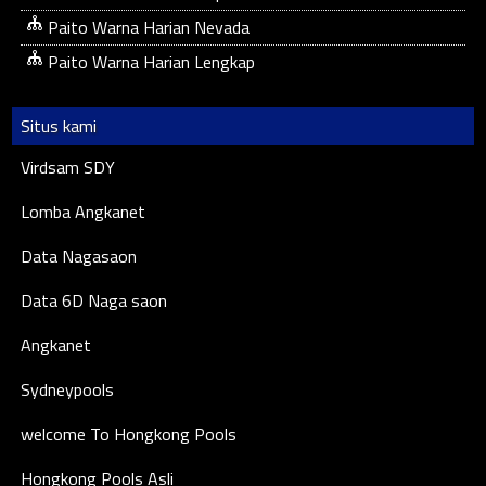
Paito Warna Harian Nevada
Paito Warna Harian Lengkap
Situs kami
Virdsam SDY
Lomba Angkanet
Data Nagasaon
Data 6D Naga saon
Angkanet
Sydneypools
welcome To Hongkong Pools
Hongkong Pools Asli