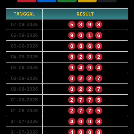
TANGGAL
RESULT
07-08-2026
5
3
9
8
06-08-2026
9
0
1
6
05-08-2026
0
8
6
0
04-08-2026
8
2
8
2
03-08-2026
9
4
9
4
02-08-2026
0
2
2
7
02-08-2026
0
2
2
7
01-08-2026
2
7
7
5
01-08-2026
2
7
7
5
31-07-2026
4
0
0
8
31-07-2026
4
0
0
8