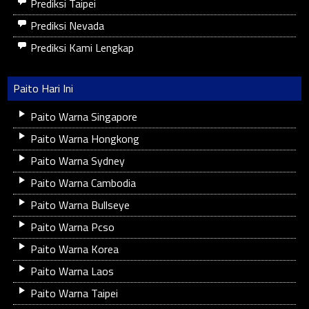
Prediksi Taipei
Prediksi Nevada
Prediksi Kami Lengkap
Paito Hari Ini
Paito Warna Singapore
Paito Warna Hongkong
Paito Warna Sydney
Paito Warna Cambodia
Paito Warna Bullseye
Paito Warna Pcso
Paito Warna Korea
Paito Warna Laos
Paito Warna Taipei