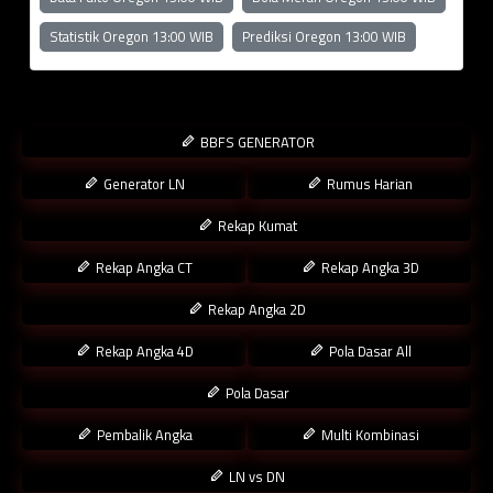
Statistik Oregon 13:00 WIB
Prediksi Oregon 13:00 WIB
BBFS GENERATOR
Generator LN
Rumus Harian
Rekap Kumat
Rekap Angka CT
Rekap Angka 3D
Rekap Angka 2D
Rekap Angka 4D
Pola Dasar All
Pola Dasar
Pembalik Angka
Multi Kombinasi
LN vs DN