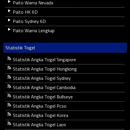
Paito Warna Nevada
Paito HK 6D
Paito Sydney 6D
Paito Warna Lengkap
Statistik Togel
Statistik Angka Togel Singapore
Statistik Angka Togel Hongkong
Statistik Angka Togel Sydney
Statistik Angka Togel Cambodia
Statistik Angka Togel Bullseye
Statistik Angka Togel Pcso
Statistik Angka Togel Korea
Statistik Angka Togel Laos