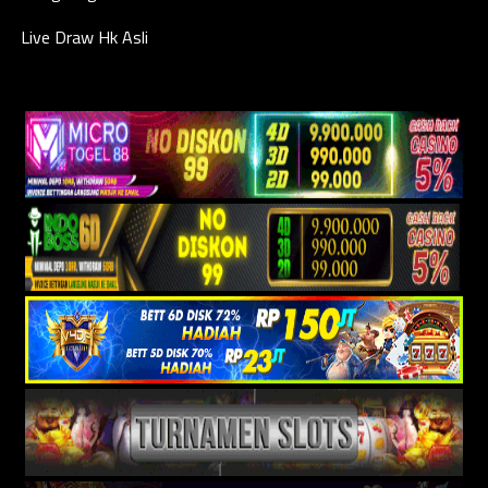
Live Draw Hk Asli