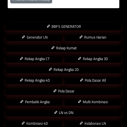
BBFS GENERATOR
Generator LN
Rumus Harian
Rekap Kumat
Rekap Angka CT
Rekap Angka 3D
Rekap Angka 2D
Rekap Angka 4D
Pola Dasar All
Pola Dasar
Pembalik Angka
Multi Kombinasi
LN vs DN
Kombinasi 4D
Kolaborasi LN