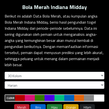
Bola Merah Indiana Midday
Berikut ini adalah Data Bola Merah, atau kumpulan angka
Bola Merah Indiana Midday
, berisi hasil pengundian togel
Indiana Midday dari periode-periode sebelumnya. Data ini
sering digunakan oleh pemain untuk menganalisis angka-
angka yang kemungkinan besar akan muncul kembali di
pengundian berikutnya. Dengan memanfaatkan informasi
tersebut, pemain dapat menyusun prediksi yang lebih akurat,
sehingga peluang untuk menang dalam permainan menjadi
lebih besar.
CLEAR
Merah
Biru
Hijau
Orange
Hitam