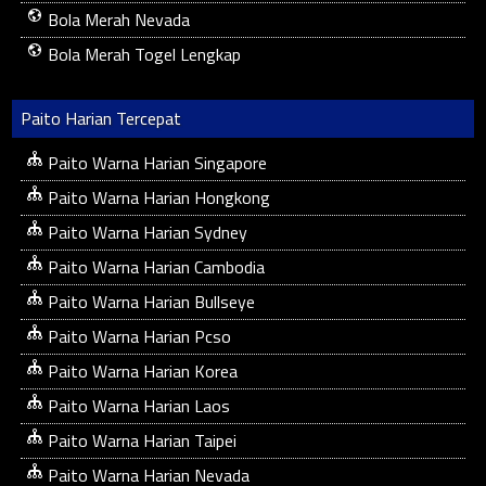
Bola Merah Nevada
Bola Merah Togel Lengkap
Paito Harian Tercepat
Paito Warna Harian Singapore
Paito Warna Harian Hongkong
Paito Warna Harian Sydney
Paito Warna Harian Cambodia
Paito Warna Harian Bullseye
Paito Warna Harian Pcso
Paito Warna Harian Korea
Paito Warna Harian Laos
Paito Warna Harian Taipei
Paito Warna Harian Nevada