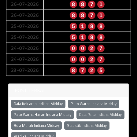
26-07-2026
8
8
7
1
26-07-2026
8
8
7
1
25-07-2026
5
1
8
8
25-07-2026
5
1
8
8
24-07-2026
0
0
2
7
24-07-2026
0
0
2
7
23-07-2026
8
7
2
5
POST TERKAIT
Data Keluaran Indiana Midday
Paito Warna Indiana Midday
Paito Warna Harian Indiana Midday
Data Paito Indiana Midday
Bola Merah Indiana Midday
Statistik Indiana Midday
Prediksi Indiana Midday