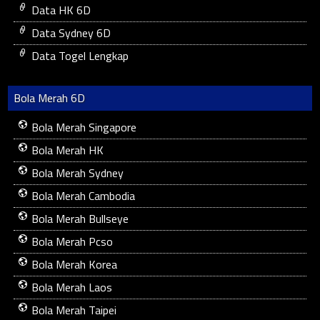
Data HK 6D
Data Sydney 6D
Data Togel Lengkap
Bola Merah 6D
Bola Merah Singapore
Bola Merah HK
Bola Merah Sydney
Bola Merah Cambodia
Bola Merah Bullseye
Bola Merah Pcso
Bola Merah Korea
Bola Merah Laos
Bola Merah Taipei