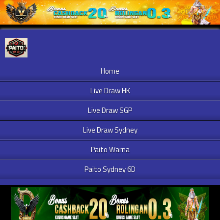
Home
Live Draw HK
Live Draw SGP
Live Draw Sydney
Paito Warna
Paito Sydney 6D