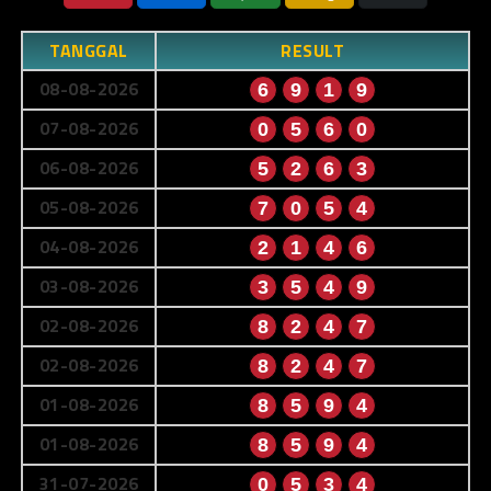
TANGGAL
RESULT
08-08-2026
6
9
1
9
07-08-2026
0
5
6
0
06-08-2026
5
2
6
3
05-08-2026
7
0
5
4
04-08-2026
2
1
4
6
03-08-2026
3
5
4
9
02-08-2026
8
2
4
7
02-08-2026
8
2
4
7
01-08-2026
8
5
9
4
01-08-2026
8
5
9
4
31-07-2026
0
5
3
4