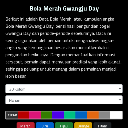
Bola Merah Gwangju Day
Berikut ini adalah Data Bola Merah, atau kumpulan angka
Bola Merah Gwangju Day
, berisi hasil pengundian togel
Gwangju Day dari periode-periode sebelumnya. Data ini
sering digunakan oleh pemain untuk menganalisis angka-
angka yang kemungkinan besar akan muncul kembali di
pengundian berikutnya. Dengan memanfaatkan informasi
tersebut, pemain dapat menyusun prediksi yang lebih akurat,
sehingga peluang untuk menang dalam permainan menjadi
lebih besar.
CLEAR
Merah
Biru
Hijau
Orange
Hitam