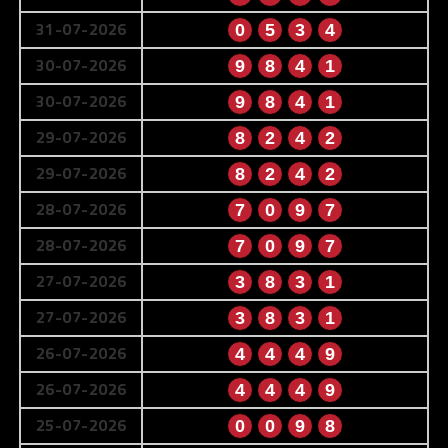
31-07-2026
0
5
3
4
30-07-2026
9
8
4
1
30-07-2026
9
8
4
1
29-07-2026
8
2
4
2
29-07-2026
8
2
4
2
28-07-2026
7
0
9
7
28-07-2026
7
0
9
7
27-07-2026
3
8
3
1
27-07-2026
3
8
3
1
26-07-2026
4
4
4
9
26-07-2026
4
4
4
9
25-07-2026
0
0
9
8