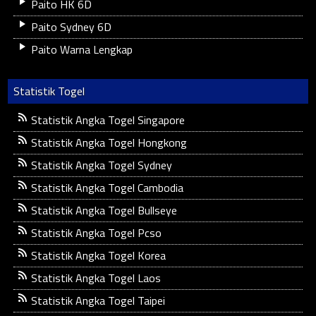
Paito HK 6D
Paito Sydney 6D
Paito Warna Lengkap
Statistik Togel
Statistik Angka Togel Singapore
Statistik Angka Togel Hongkong
Statistik Angka Togel Sydney
Statistik Angka Togel Cambodia
Statistik Angka Togel Bullseye
Statistik Angka Togel Pcso
Statistik Angka Togel Korea
Statistik Angka Togel Laos
Statistik Angka Togel Taipei