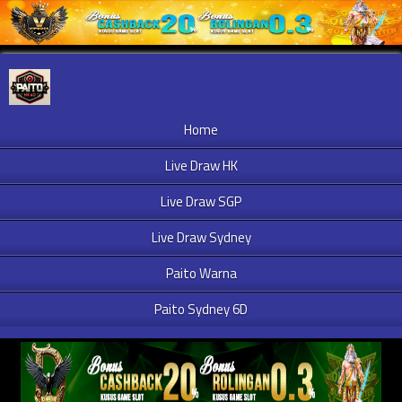
Home
Live Draw HK
Live Draw SGP
Live Draw Sydney
Paito Warna
Paito Sydney 6D