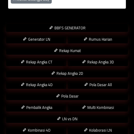
BBFS GENERATOR
Generator LN
Rumus Harian
Rekap Kumat
Rekap Angka CT
Rekap Angka 3D
Rekap Angka 2D
Rekap Angka 4D
Pola Dasar All
Pola Dasar
Pembalik Angka
Multi Kombinasi
LN vs DN
Kombinasi 4D
Kolaborasi LN