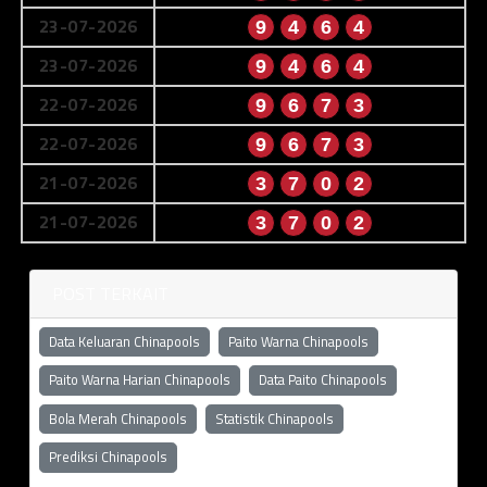
23-07-2026
9
4
6
4
23-07-2026
9
4
6
4
22-07-2026
9
6
7
3
22-07-2026
9
6
7
3
21-07-2026
3
7
0
2
21-07-2026
3
7
0
2
POST TERKAIT
Data Keluaran Chinapools
Paito Warna Chinapools
Paito Warna Harian Chinapools
Data Paito Chinapools
Bola Merah Chinapools
Statistik Chinapools
Prediksi Chinapools