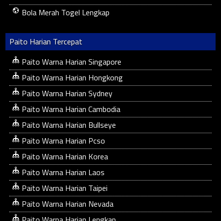
Bola Merah Togel Lengkap
Paito Harian Tercepat
Paito Warna Harian Singapore
Paito Warna Harian Hongkong
Paito Warna Harian Sydney
Paito Warna Harian Cambodia
Paito Warna Harian Bullseye
Paito Warna Harian Pcso
Paito Warna Harian Korea
Paito Warna Harian Laos
Paito Warna Harian Taipei
Paito Warna Harian Nevada
Paito Warna Harian Lengkap