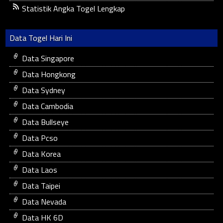
Statistik Angka Togel Lengkap
Data Togel Hari Ini
Data Singapore
Data Hongkong
Data Sydney
Data Cambodia
Data Bullseye
Data Pcso
Data Korea
Data Laos
Data Taipei
Data Nevada
Data HK 6D