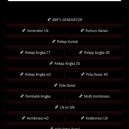
BBFS GENERATOR
Generator LN
Rumus Harian
Rekap Kumat
Rekap Angka CT
Rekap Angka 3D
Rekap Angka 2D
Rekap Angka 4D
Pola Dasar All
Pola Dasar
Pembalik Angka
Multi Kombinasi
LN vs DN
Kombinasi 4D
Kolaborasi LN
Kalkulator Togel