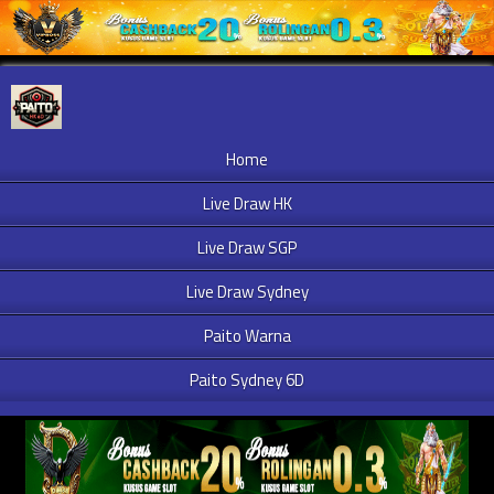
Home
Live Draw HK
Live Draw SGP
Live Draw Sydney
Paito Warna
Paito Sydney 6D