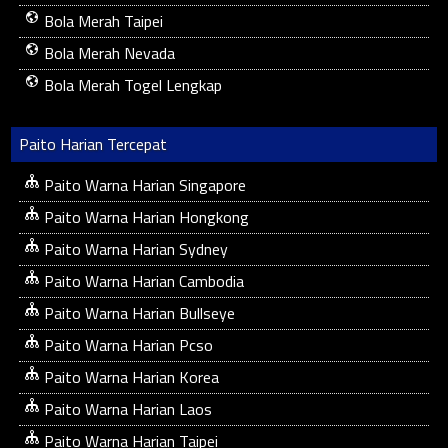
Bola Merah Taipei
Bola Merah Nevada
Bola Merah Togel Lengkap
Paito Harian Tercepat
Paito Warna Harian Singapore
Paito Warna Harian Hongkong
Paito Warna Harian Sydney
Paito Warna Harian Cambodia
Paito Warna Harian Bullseye
Paito Warna Harian Pcso
Paito Warna Harian Korea
Paito Warna Harian Laos
Paito Warna Harian Taipei