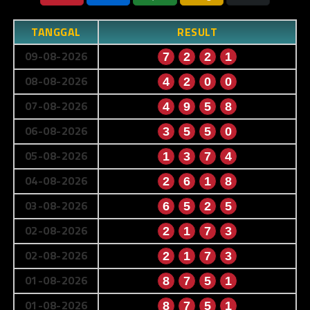
TANGGAL
RESULT
09-08-2026
7
2
2
1
08-08-2026
4
2
0
0
07-08-2026
4
9
5
8
06-08-2026
3
5
5
0
05-08-2026
1
3
7
4
04-08-2026
2
6
1
8
03-08-2026
6
5
2
5
02-08-2026
2
1
7
3
02-08-2026
2
1
7
3
01-08-2026
8
7
5
1
01-08-2026
8
7
5
1