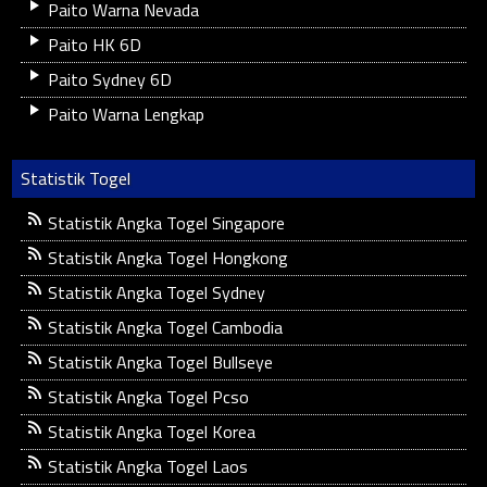
Paito Warna Nevada
Paito HK 6D
Paito Sydney 6D
Paito Warna Lengkap
Statistik Togel
Statistik Angka Togel Singapore
Statistik Angka Togel Hongkong
Statistik Angka Togel Sydney
Statistik Angka Togel Cambodia
Statistik Angka Togel Bullseye
Statistik Angka Togel Pcso
Statistik Angka Togel Korea
Statistik Angka Togel Laos