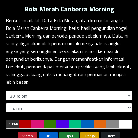
Bola Merah Canberra Morning
Berikut ini adalah Data Bola Merah, atau kumpulan angka
Bola Merah Canberra Morning
, berisi hasil pengundian togel
Canberra Morning dari periode-periode sebelumnya. Data ini
sering digunakan oleh pemain untuk menganalisis angka-
angka yang kemungkinan besar akan muncul kembali di
pengundian berikutnya. Dengan memanfaatkan informasi
tersebut, pemain dapat menyusun prediksi yang lebih akurat,
sehingga peluang untuk menang dalam permainan menjadi
lebih besar.
CLEAR
Merah
Biru
Hijau
Orange
Hitam