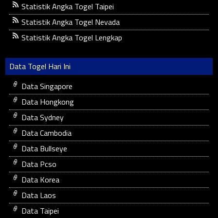
Statistik Angka Togel Taipei
Statistik Angka Togel Nevada
Statistik Angka Togel Lengkap
Data Togel Hari Ini
Data Singapore
Data Hongkong
Data Sydney
Data Cambodia
Data Bullseye
Data Pcso
Data Korea
Data Laos
Data Taipei