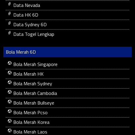
Data Nevada
Data HK 6D
Data Sydney 6D
Data Togel Lengkap
Bola Merah 6D
Bola Merah Singapore
Bola Merah HK
Bola Merah Sydney
Bola Merah Cambodia
Bola Merah Bullseye
Bola Merah Pcso
Bola Merah Korea
Bola Merah Laos