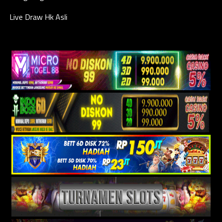
Live Draw Hk Asli