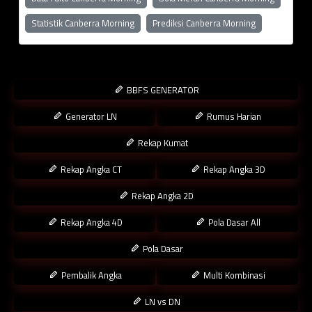
Statistik Canberra Morning
Prediksi Canberra Morning
BBFS GENERATOR
Generator LN
Rumus Harian
Rekap Kumat
Rekap Angka CT
Rekap Angka 3D
Rekap Angka 2D
Rekap Angka 4D
Pola Dasar All
Pola Dasar
Pembalik Angka
Multi Kombinasi
LN vs DN