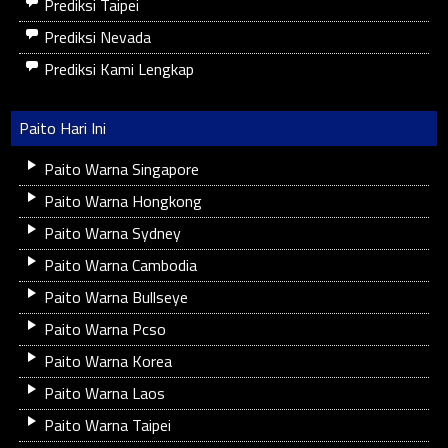
Prediksi Taipei
Prediksi Nevada
Prediksi Kami Lengkap
Paito Hari Ini
Paito Warna Singapore
Paito Warna Hongkong
Paito Warna Sydney
Paito Warna Cambodia
Paito Warna Bullseye
Paito Warna Pcso
Paito Warna Korea
Paito Warna Laos
Paito Warna Taipei