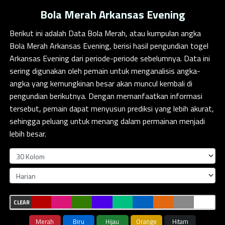
Bola Merah Arkansas Evening
Berikut ini adalah Data Bola Merah, atau kumpulan angka
Bola Merah Arkansas Evening
, berisi hasil pengundian togel
Arkansas Evening dari periode-periode sebelumnya. Data ini
sering digunakan oleh pemain untuk menganalisis angka-
angka yang kemungkinan besar akan muncul kembali di
pengundian berikutnya. Dengan memanfaatkan informasi
tersebut, pemain dapat menyusun prediksi yang lebih akurat,
sehingga peluang untuk menang dalam permainan menjadi
lebih besar.
CLEAR
Merah
Biru
Hijau
Orange
Hitam