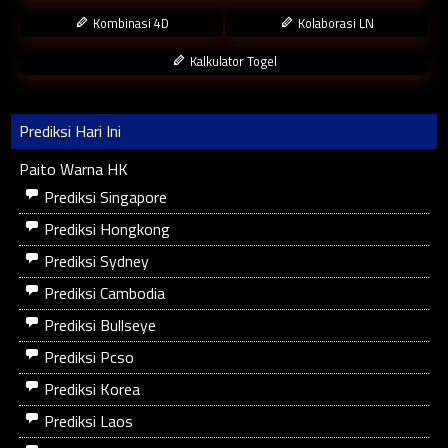
Kombinasi 4D
Kolaborasi LN
Kalkulator Togel
Prediksi Hari Ini
Paito Warna HK
Prediksi Singapore
Prediksi Hongkong
Prediksi Sydney
Prediksi Cambodia
Prediksi Bullseye
Prediksi Pcso
Prediksi Korea
Prediksi Laos